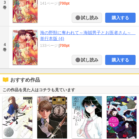
3
141ページ
|
700pt
巻
試し読み
購入する
海の野獣に奪われて～海賊男子とお医者さん～
単行本版 (4)
4
133ページ
|
700pt
巻
試し読み
購入する
おすすめ作品
この作品を見た人はコチラも見ています