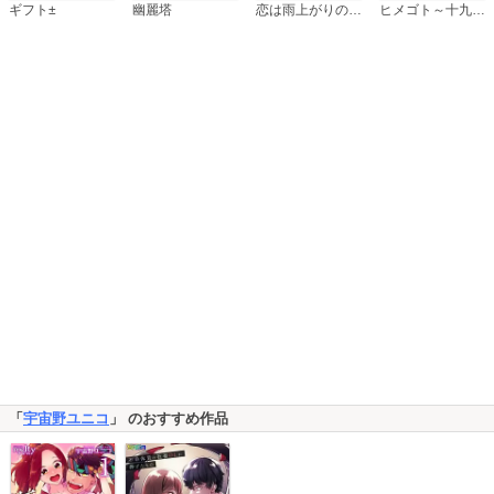
恋は雨上がりのように
ギフト±
幽麗塔
ヒメゴト～十九歳の制服～
「
宇宙野ユニコ
」 のおすすめ作品