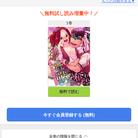
出す決断をする。しかし女だと知られると無事では済まされない…アンは男装
もっと詳細を見る▼
をして海賊と対面することに。アンが初めて目にした海賊は、獣のような目を
したジュードという男で――。最強の海賊男子ジュードと男のフリをした医師
＼無料試し読み増量中！／
アンの海洋ロマンス第1巻!
1巻
無料で読む
今すぐ会員登録する (無料)
全巻の情報を
閉じる