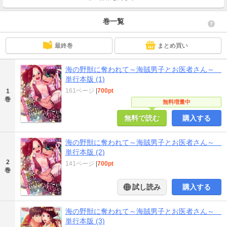
巻一覧
最終巻
まとめ買い
海の野獣に奪われて～海賊男子とお医者さん～
単行本版 (1)
161ページ
|
700pt
1
巻
無料増量中
無料で読む
購入する
海の野獣に奪われて～海賊男子とお医者さん～
単行本版 (2)
2
141ページ
|
700pt
巻
試し読み
購入する
海の野獣に奪われて～海賊男子とお医者さん～
単行本版 (3)