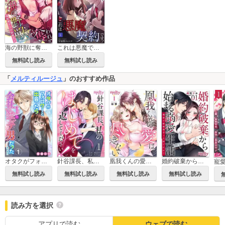
海の野獣に奪われて～海賊男子とお医者さん～
これは悪魔で契約です！～不幸体質の社畜OLが捧げたもの～
無料試し読み
無料試し読み
「
メルティルージュ
」のおすすめ作品
凰我くんの愛は尽きない
オタクがフォロワーと出会ったら会社No.1のモテ男だったんだが!?
針谷課長、私のはじめてを返してください！
婚約破棄から始まる溺愛生活～理想の結婚相手って何ですか？～
無料試し読み
無料試し読み
無料試し読み
無料試し読み
読み方を選択
アプリで読む
ウェブで読む