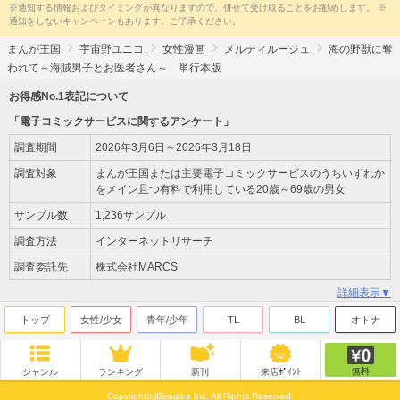
※通知する情報およびタイミングが異なりますので、併せて受け取ることをお勧めします。 ※
通知をしないキャンペーンもあります。ご了承ください。
まんが王国
宇宙野ユニコ
女性漫画
メルティルージュ
海の野獣に奪
われて～海賊男子とお医者さん～ 単行本版
お得感No.1表記について
「電子コミックサービスに関するアンケート」
調査期間
2026年3月6日～2026年3月18日
調査対象
まんが王国または主要電子コミックサービスのうちいずれか
をメイン且つ有料で利用している20歳～69歳の男女
サンプル数
1,236サンプル
調査方法
インターネットリサーチ
調査委託先
株式会社MARCS
詳細表示▼
トップ
女性/少女
青年/少年
TL
BL
オトナ
無料
ジャンル
ランキング
新刊
来店ﾎﾟｲﾝﾄ
Copyright(c)Beaglee Inc. All Rights Reserved.