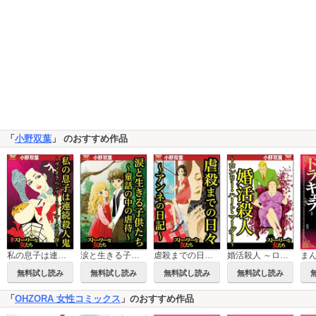
「
小野双葉
」 のおすすめ作品
私の息子は連続殺人鬼 ～ヴィオラ ヘンリー・リー・ルーカスの母～
涙と生きる子供たち ～童話の中の虐待～
虐殺までの日々 ～アンネの日記～
婚活殺人 ～ロンリー・ハート・マーダー～
無料試し読み
無料試し読み
無料試し読み
無料試し読み
「
OHZORA 女性コミックス
」のおすすめ作品