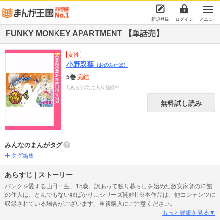
新規登録
ログイン
メニュー
FUNKY MONKEY APARTMENT 【単話売】
女性
小野双葉
（おのふたば）
5巻
完結
1人
がお気に入り登録中
無料試し読み
みんなのまんがタグ
タグ編集
あらすじ | ストーリー
パンクを愛する山田一生、15歳。訳あって独り暮らしを始めた激安家賃の洋館
の住人は、とんでもない奴ばかり…シリーズ開始!! ※本作品は、他コンテンツに
収録されている場合がございます。重複購入にご注意ください。
もっと詳細を見る▼