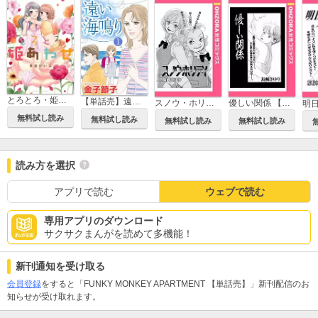
とろとろ・姫あわせ
【単話売】遠い海鳴り
スノウ・ホリディ 【単話売】
優しい関係 【単話売】
無料試し読み
無料試し読み
無料試し読み
無料試し読み
読み方を選択
アプリで読む
ウェブで読む
専用アプリのダウンロード
サクサクまんがを読めて多機能！
新刊通知を受け取る
会員登録
をすると「FUNKY MONKEY APARTMENT 【単話売】」新刊配信のお
知らせが受け取れます。