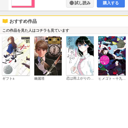
試し読み
購入する
おすすめ作品
この作品を見た人はコチラも見ています
恋は雨上がりのように
ギフト±
幽麗塔
ヒメゴト～十九歳の制服～