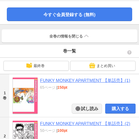
今すぐ会員登録する (無料)
全巻の情報を
閉じる
巻一覧
最終巻
まとめ買い
FUNKY MONKEY APARTMENT 【単話売】(1)
65ページ
|
150pt
1
巻
試し読み
購入する
FUNKY MONKEY APARTMENT 【単話売】(2)
50ページ
|
100pt
2