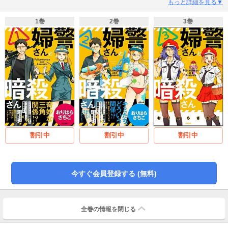
の婦警さんに恋心を抱く実業家さん……と、気づけば奇妙な三角関係に!? 予
もっと詳細を見る▼
想外の展開に振り回されっぱなしの暗殺さんが、仕事をまっとうできる日はい
つ!? 目が離せない、奇想天外ラブ(?)コメディー!! 『双子コンプレックス
1巻
2巻
3巻
1』、『婦警さんと暗殺さん1』、『恋するヤンキーガール5』との、描き下ろ
しコラボリレー漫画も特別収録！
割引中
割引中
割引中
今すぐ会員登録する (無料)
全巻の情報を
閉じる