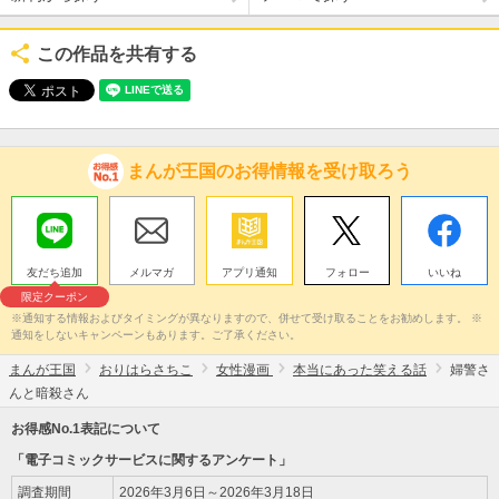
この作品を共有する
まんが王国のお得情報を受け取ろう
友だち追加
メルマガ
アプリ通知
フォロー
いいね
限定クーポン
※通知する情報およびタイミングが異なりますので、併せて受け取ることをお勧めします。 ※
通知をしないキャンペーンもあります。ご了承ください。
まんが王国
おりはらさちこ
女性漫画
本当にあった笑える話
婦警さ
んと暗殺さん
お得感No.1表記について
「電子コミックサービスに関するアンケート」
調査期間
2026年3月6日～2026年3月18日