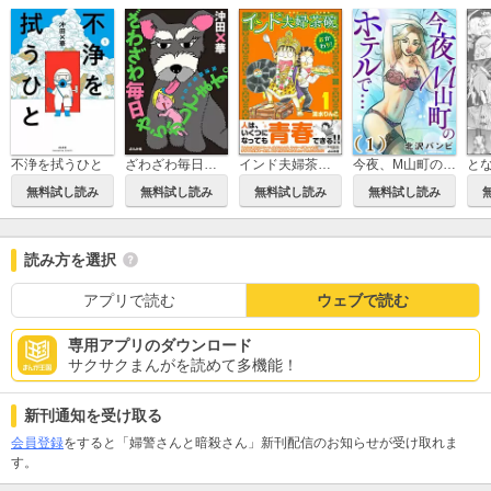
不浄を拭うひと
ざわざわ毎日やらかしてます。発達障害な日々
インド夫婦茶碗 おかわり！
今夜、M山町のホテルで…
と
無料試し読み
無料試し読み
無料試し読み
無料試し読み
読み方を選択
アプリで読む
ウェブで読む
専用アプリのダウンロード
サクサクまんがを読めて多機能！
新刊通知を受け取る
会員登録
をすると「婦警さんと暗殺さん」新刊配信のお知らせが受け取れま
す。