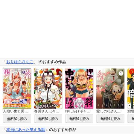
「
おりはらさちこ
」 のおすすめ作品
人喰い鬼と男メシ
春川さんは今日も飢えている
押しかけギャルの中村さん 【電子コミック限定特典付き】
愛しの桜さん（分冊版）
無料試し読み
無料試し読み
無料試し読み
無料試し読み
「
本当にあった笑える話
」のおすすめ作品