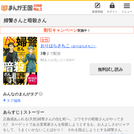
新規登録
ログイン
メニュー
婦警さんと暗殺さん
割引キャンペーン
実施中！
女性
おりはらさちこ
（おりはらさちこ）
3巻
まで配信
60人
がお気に入り登録中
無料試し読み
みんなのまんがタグ
タグ編集
あらすじ | ストーリー
正義感あふれる(天然)婦警さんの住む町へ、コワモテの暗殺さんがやってき
た! ターゲットである実業家さんを暗殺しようとするも、お人よしさがジャマ
をして、うまくいかないことばかり！ それを阻止しようとする婦警さん、そ