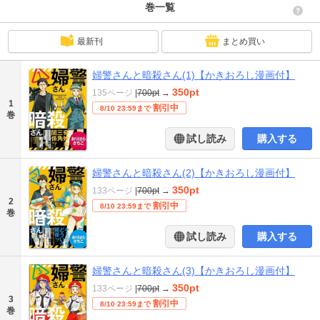
巻一覧
最新刊
まとめ買い
婦警さんと暗殺さん(1)【かきおろし漫画付】
350pt
135ページ
|
700pt
→
1
割引中
8/10 23:59まで
巻
試し読み
購入する
婦警さんと暗殺さん(2)【かきおろし漫画付】
350pt
133ページ
|
700pt
→
2
割引中
8/10 23:59まで
巻
試し読み
購入する
婦警さんと暗殺さん(3)【かきおろし漫画付】
350pt
133ページ
|
700pt
→
3
割引中
8/10 23:59まで
巻