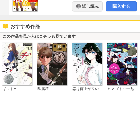
試し読み
購入する
おすすめ作品
この作品を見た人はコチラも見ています
恋は雨上がりのように
ギフト±
幽麗塔
ヒメゴト～十九歳の制服～