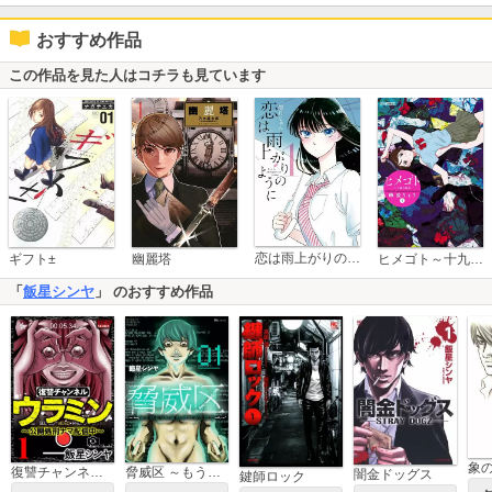
おすすめ作品
この作品を見た人はコチラも見ています
恋は雨上がりのように
ギフト±
幽麗塔
ヒメゴト～十九歳の制服～
「
飯星シンヤ
」 のおすすめ作品
象の
復讐チャンネル ウラミン ～公開処刑ナマ配信中～
脅威区 ～もうひとりの自分がバグりだす～
闇金ドッグス
鍵師ロック