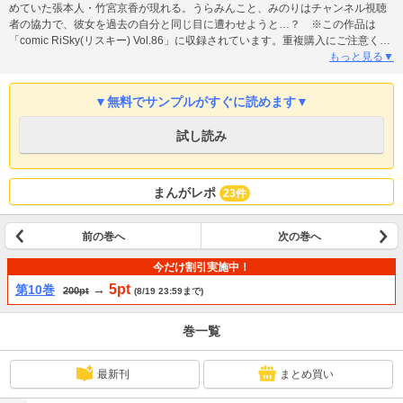
めていた張本人・竹宮京香が現れる。うらみんこと、みのりはチャンネル視聴
者の協力で、彼女を過去の自分と同じ目に遭わせようと…？ ※この作品は
「comic RiSky(リスキー) Vol.86」に収録されています。重複購入にご注意くだ
さい。
もっと見る▼
▼無料でサンプルがすぐに読めます▼
試し読み
まんがレポ
23件
前の巻へ
次の巻へ
今だけ割引実施中！
5pt
第10巻
→
200pt
(8/19 23:59まで)
巻一覧
最新刊
まとめ買い