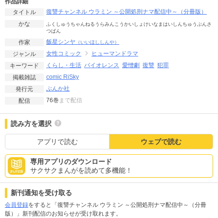
作品詳細
復讐チャンネル ウラミン ～公開処刑ナマ配信中～（分冊版）
タイトル
かな
ふくしゅうちゃんねるうらみんこうかいしょけいなまはいしんちゅうぶんさ
つばん
飯星シンヤ
作家
（いいほししんや）
女性コミック
ヒューマンドラマ
ジャンル
くらし・生活
バイオレンス
愛憎劇
復讐
犯罪
キーワード
comic RiSky
掲載雑誌
ぶんか社
発行元
76巻
まで配信
配信
読み方を選択
アプリで読む
ウェブで読む
専用アプリのダウンロード
サクサクまんがを読めて多機能！
新刊通知を受け取る
会員登録
をすると「復讐チャンネル ウラミン ～公開処刑ナマ配信中～（分冊
版）」新刊配信のお知らせが受け取れます。