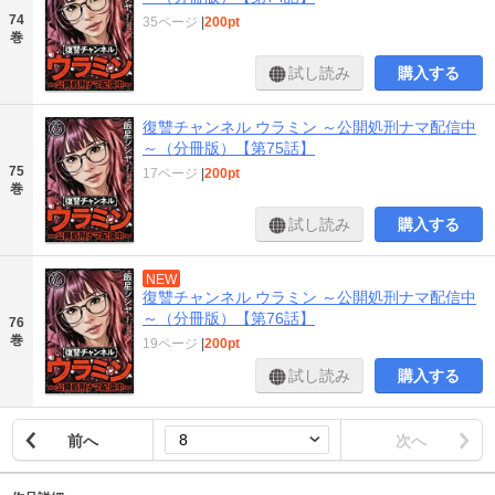
74
35ページ
|
200pt
巻
試し読み
購入する
復讐チャンネル ウラミン ～公開処刑ナマ配信中
～（分冊版）【第75話】
75
17ページ
|
200pt
巻
試し読み
購入する
NEW
復讐チャンネル ウラミン ～公開処刑ナマ配信中
～（分冊版）【第76話】
76
巻
19ページ
|
200pt
試し読み
購入する
前へ
次へ