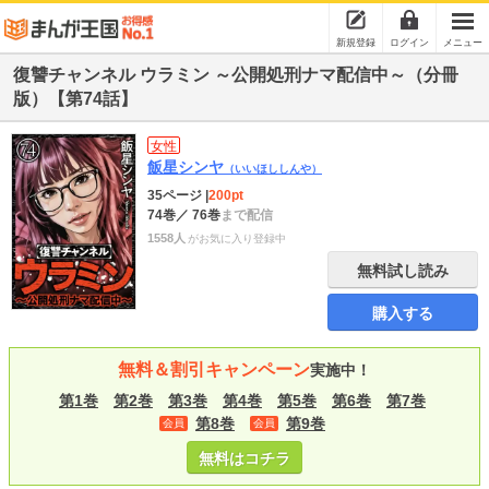
新規登録
ログイン
メニュー
復讐チャンネル ウラミン ～公開処刑ナマ配信中～（分冊
版）【第74話】
女性
飯星シンヤ
（いいほししんや）
35ページ
|
200pt
74巻
／ 76巻
まで配信
1558人
がお気に入り登録中
無料試し読み
購入する
無料＆割引キャンペーン
実施中！
第1巻
第2巻
第3巻
第4巻
第5巻
第6巻
第7巻
第8巻
第9巻
会員
会員
無料はコチラ