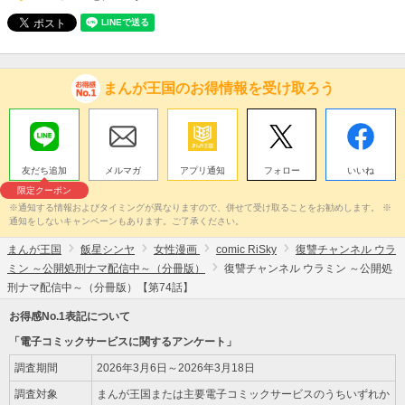
まんが王国のお得情報を受け取ろう
友だち追加
メルマガ
アプリ通知
フォロー
いいね
限定クーポン
※通知する情報およびタイミングが異なりますので、併せて受け取ることをお勧めします。 ※
通知をしないキャンペーンもあります。ご了承ください。
まんが王国
飯星シンヤ
女性漫画
comic RiSky
復讐チャンネル ウラ
ミン ～公開処刑ナマ配信中～（分冊版）
復讐チャンネル ウラミン ～公開処
刑ナマ配信中～（分冊版）【第74話】
お得感No.1表記について
「電子コミックサービスに関するアンケート」
調査期間
2026年3月6日～2026年3月18日
調査対象
まんが王国または主要電子コミックサービスのうちいずれか