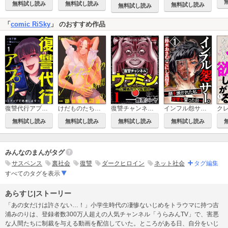
無料試し読み
無料試し読み
無料試し読み
無料試し読み
「
comic RiSky
」 のおすすめ作品
復讐代行アプリ ～1タップで処刑します～（分冊版）
けだものたちの時間～狂依存症候群～（分冊版）
復讐チャンネル ウラミン ～公開処刑ナマ配信中～
インフル怨サー。 ～顔を焼かれた私が復讐を誓った日～
無料試し読み
無料試し読み
無料試し読み
無料試し読み
みんなのまんがタグ
サスペンス
裏社会
復讐
ダークヒロイン
ネット社会
タグ編集
すべてのタグを表示
あらすじ|ストーリー
「あの女だけは許さない…！」小学生時代の凄惨ないじめをトラウマに持つ吉
浦みのりは、登録者数300万人超えの人気チャンネル「うらみんTV」で、害悪
な人間たちに制裁を与える動画を配信していた。ところがある日、自分をいじ