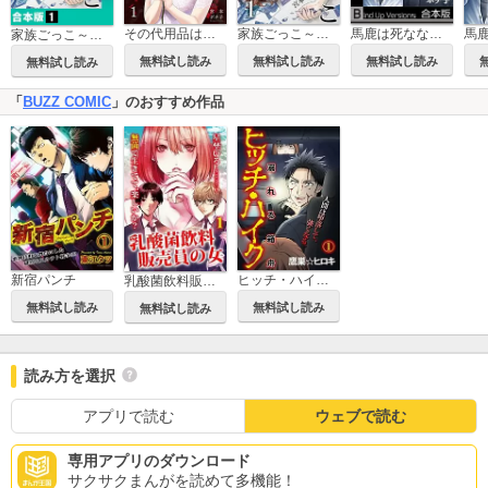
馬鹿は死ななきゃ解からない。《合本版》【フルカラー】
その代用品は復讐する～妻を騙した夫の誤算～
家族ごっこ～隠された夫の秘密
家族ごっこ～隠された夫の秘密【合本版】
無料試し読み
無料試し読み
無料試し読み
無料試し読み
「
BUZZ COMIC
」のおすすめ作品
新宿パンチ
ヒッチ・ハイク～溺れる箱舟～
乳酸菌飲料販売員の女
無料試し読み
無料試し読み
無料試し読み
読み方を選択
アプリで読む
ウェブで読む
専用アプリのダウンロード
サクサクまんがを読めて多機能！