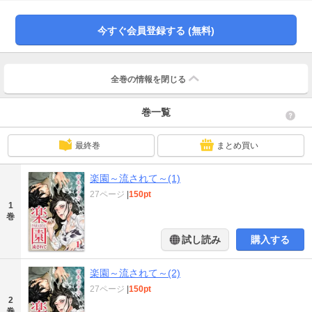
してそこに「楽園」はあるのか!?衝撃の愛の形を描く問題作!
今すぐ会員登録する (無料)
全巻の情報を
閉じる
巻一覧
最終巻
まとめ買い
楽園～流されて～(1)
27ページ
|
150pt
1
巻
試し読み
購入する
楽園～流されて～(2)
27ページ
|
150pt
2
巻