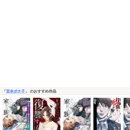
「
宮本ポチ子
」 のおすすめ作品