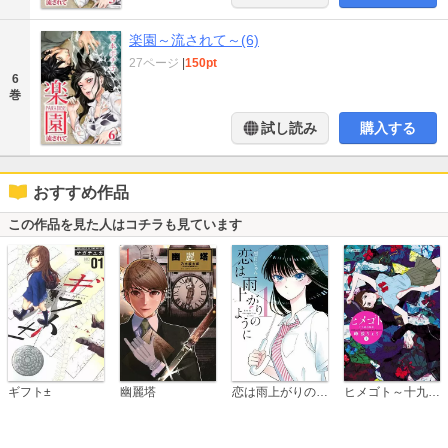
楽園～流されて～(6)
27ページ
|
150pt
6
巻
試し読み
購入する
おすすめ作品
この作品を見た人はコチラも見ています
恋は雨上がりのように
ギフト±
幽麗塔
ヒメゴト～十九歳の制服～