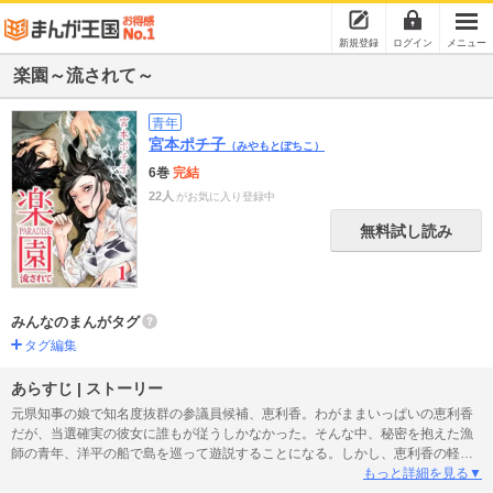
新規登録
ログイン
メニュー
楽園～流されて～
青年
宮本ポチ子
（みやもとぽちこ）
6巻
完結
22人
がお気に入り登録中
無料試し読み
みんなのまんがタグ
タグ編集
あらすじ | ストーリー
元県知事の娘で知名度抜群の参議員候補、恵利香。わがままいっぱいの恵利香
だが、当選確実の彼女に誰もが従うしかなかった。そんな中、秘密を抱えた漁
師の青年、洋平の船で島を巡って遊説することになる。しかし、恵利香の軽率
な行動により二人は大海原で漂流してしまう。高慢な恵利香と朴訥な洋平。や
もっと詳細を見る▼
がて船は小さな無人島たどり着くが…。極限状態に追い込まれた男と女。果た