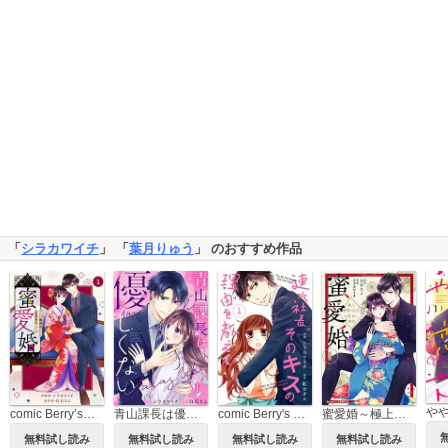
「
シラカワイチ
」 「
葉月りゅう
」 のおすすめ作品
comic Berry’s蜜愛婚～極上御曹司とのお見合い事情～
青山課長は優しくない
comic Berry's 速水社長、そのキスの理由を教えて
蜜愛婚～極上御曹司とのお見合い事情～
無料試し読み
無料試し読み
無料試し読み
無料試し読み