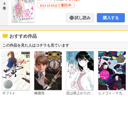
4
割引中
8/14 23:59まで
巻
試し読み
購入する
おすすめ作品
この作品を見た人はコチラも見ています
恋は雨上がりのように
ギフト±
幽麗塔
ヒメゴト～十九歳の制服～