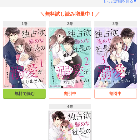
きイケメン社長・泉堂から「付き合ってほしい、君が必要だ」と驚きの告白を
もっと詳細を見る▼
される。紳士的で物腰の柔らかな彼に「綺麗だ」と甘く見つめられ、恋愛未経
験の綺代はたじたじ…！ そしてドキドキのデート当日、「お前の理性を壊して
＼無料試し読み増量中！／
やる」と、泉堂がいきなり雄々しい男の顔に豹変して…!? (この作品は電子コミ
ック誌comic Berry's Vol.64～68に収録されています。重複購入にご注意くださ
1巻
2巻
3巻
い)
無料で読む
割引中
割引中
4巻