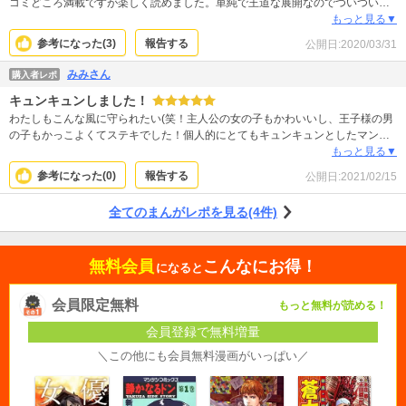
コミどころ満載ですが楽しく読めました。単純で王道な展開なのでついつい読
んじゃいました。
もっと見る▼
参考になった(
3
)
報告する
公開日:
2020/03/31
みみさん
購入者レポ
キュンキュンしました！
わたしもこんな風に守られたい(笑！主人公の女の子もかわいいし、王子様の男
の子もかっこよくてステキでした！個人的にとてもキュンキュンとしたマンガ
でした。
もっと見る▼
参考になった(
0
)
報告する
公開日:
2021/02/15
全てのまんがレポを見る(4件)
無料会員
こんなにお得！
になると
会員限定無料
もっと無料が読める！
会員登録で無料増量
＼この他にも会員無料漫画がいっぱい／