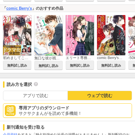
「
comic Berry's
」のおすすめ作品
初めましてこんにちは、離婚してください
エリート専務の甘い策略
comic Berry's初めましてこんにちは、離婚してください
無口な彼が残業する理由
無料試し読み
無料試し読み
無料試し読み
無料試し読み
読み方を選択
アプリで読む
ウェブで読む
専用アプリのダウンロード
サクサクまんがを読めて多機能！
新刊通知を受け取る
会員登録
をすると「独占欲強めな社長の溺愛がとまりません！」新刊配信のお