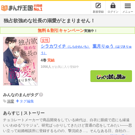
新規登録
ログイン
メニュー
独占欲強めな社長の溺愛がとまりません！
無料＆割引キャンペーン
実施中！
女性
シラカワイチ
葉月りゅう
（しらかわいち）
（はづきりゅ
う）
4巻
完結
1056人
がお気に入り登録中
みんなのまんがタグ
溺愛
タグ編集
あらすじ | ストーリー
チョコレートメーカーで商品開発をしている綺代は、白衣に眼鏡で恋にも縁遠
いいわゆる“リケジョ”。研究ばっかりしてきたけど普通の恋をしてみたい――思
い立って結婚相談所に登録するものの、撃沈続き…。そんなある日、自社の若