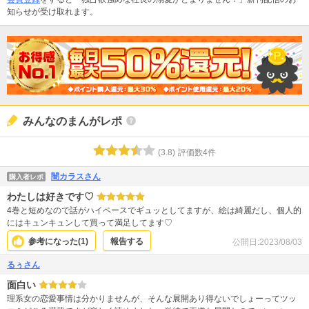
知らせが受け取れます。
みんなのまんがレポ
(
3.8
)
評価数
4
件
闇カラスさん
購入者レポ
わたしは好きです♡
4巻と短めなので話がハイペースでギュッとしてますが、絵は綺麗だし、個人的
にはキュンキュンして買って満足してます♡
参考になった(
1
)
報告する
公開日:
2023/08/03
るぅさん
面白い
理系女の恋愛事情は分かりませんが、そんな展開あり得ないでしょーってツッ