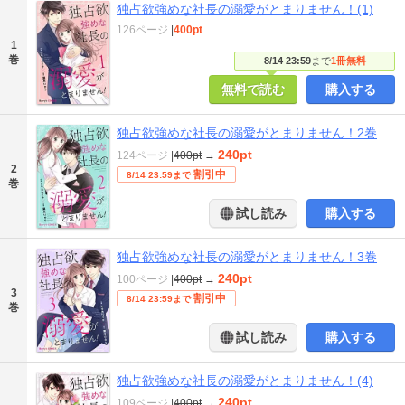
独占欲強めな社長の溺愛がとまりません！(1)
126ページ
|
400pt
1
巻
8/14 23:59
まで
1冊無料
無料で読む
購入する
独占欲強めな社長の溺愛がとまりません！2巻
240pt
124ページ
|
400pt
→
2
割引中
8/14 23:59まで
巻
試し読み
購入する
独占欲強めな社長の溺愛がとまりません！3巻
240pt
100ページ
|
400pt
→
3
割引中
8/14 23:59まで
巻
試し読み
購入する
独占欲強めな社長の溺愛がとまりません！(4)
240pt
109ページ
|
400pt
→