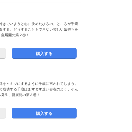
好きでいようと心に決めたひろの。ところが千歳
白する。どうすることもできない苦しい気持ちを
、急展開の第２巻！
購入する
係をヒミツにするように千歳に言われてしまう。
で成功する千歳はますます遠い存在のよう。そん
ル発生、新展開の第３巻！
購入する