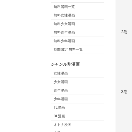
無料漫画一覧
無料女性漫画
無料少女漫画
2巻
無料青年漫画
無料少年漫画
期間限定 無料一覧
ジャンル別漫画
女性漫画
少女漫画
青年漫画
3巻
少年漫画
TL漫画
BL漫画
オトナ漫画