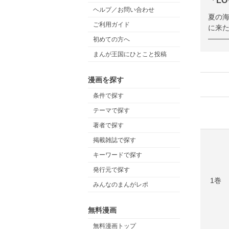
「LO
ヘルプ／お問い合わせ
夏の
ご利用ガイド
に来
――
初めての方へ
まんが王国にひとこと投稿
漫画を探す
条件で探す
テーマで探す
著者で探す
掲載雑誌で探す
キーワードで探す
発行元で探す
1巻
みんなのまんがレポ
無料漫画
無料漫画トップ