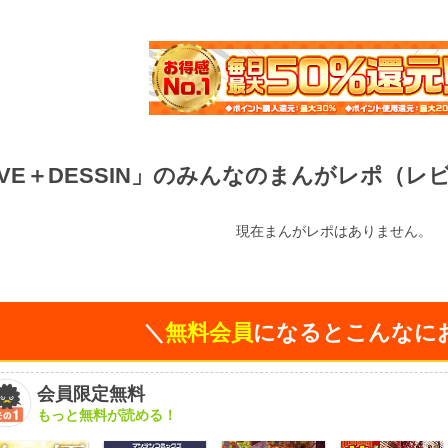
OVE＋DESSIN」のみんなのまんがレポ（レ
現在まんがレポはありません。
＼
無料会員
になるとこんなに
会員限定無料
もっと無料が読める！