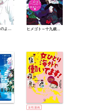
恋は雨上がりのように
ヒメゴト～十九歳の制服～
女性漫画