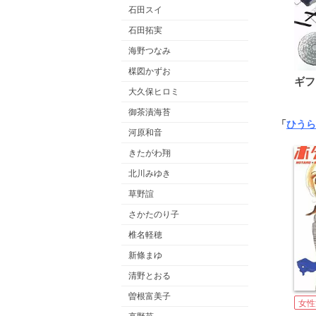
石田スイ
石田拓実
海野つなみ
楳図かずお
ギフ
大久保ヒロミ
御茶漬海苔
「
ひうら
河原和音
きたがわ翔
北川みゆき
草野誼
さかたのり子
椎名軽穂
新條まゆ
清野とおる
曽根富美子
女性