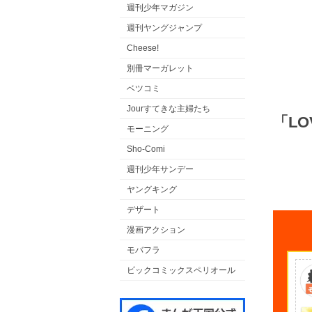
週刊少年マガジン
週刊ヤングジャンプ
Cheese!
別冊マーガレット
ベツコミ
Jourすてきな主婦たち
「L
モーニング
Sho-Comi
週刊少年サンデー
ヤングキング
デザート
漫画アクション
モバフラ
ビックコミックスペリオール