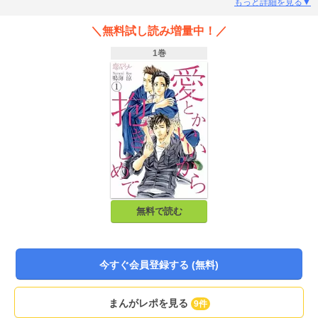
てない…。どうせ自分はこの田舎で退屈な人生を全うするだけ――。そう思っ
もっと詳細を見る▼
ていた矢先、不注意で車の接触事故を起こしてしまう。対応に困っていると、
事故相手の男・壮介から“一回のSEXで無かったことにしてやる”と言われて…!?
＼無料試し読み増量中！／
流されるままに身体の関係を持つも、その男はまさかの園児の父親だった!? 更
に、焦るゆり子の元に生意気な年下の理事長・巧がやって来て…? 恋愛を諦め
1巻
た欠陥だらけの大人が送る、不器用な三角関係。【恋するソワレ】この作品は
「恋するソワレ」2019年Vol.1に収録されています。
無料で読む
今すぐ会員登録する (無料)
まんがレポを見る
9件