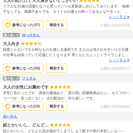
大人の恋だけど大人過ぎないとこがいい
リアルな35歳の恋愛だなーと思っていつも更新楽しみにしてみています。 独身
子なしでも、既婚子ありでも、タイトルの通りの時ってあるよな〜きっと。愛
とかいいから抱きしめてくれよ、ってとき。 姉の結婚が好きな方は、これも響
もっと見る▼
くものがあると思います。これがドラマ化したらさぞ楽しいだろうなぁと勝手
参考になった(
37
)
報告する
公開日:
2020/05/26
に想像してしまいます。
ゆっけさん
購入者レポ
大人向き
純愛しゃないですが純なものを感じる漫画です 主人公は流されやすいけど介護
や仕事を頑張っていて応援したくなります 男たちにちょっとイライラしました
が面白いです！ 細々売らず一冊で読みたかったです
もっと見る▼
参考になった(
34
)
報告する
公開日:
2020/05/12
フミさん
購入者レポ
大人の女性にお薦めです
非常に良かったです。課金の価値あり。 質の高い恋愛映画みたい。 セリフの一
つ一つが、安っぽくない。 次の配信が、待ち遠しいです。
参考になった(
18
)
報告する
公開日:
2020/08/24
あいさん
絵とかいいし、どんど…
絵とかいいし、どんどん読み進めてしまうし もう紙での単行本欲しいよ～～