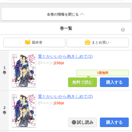
全巻の情報を
閉じる
巻一覧
最終巻
まとめ買い
愛とかいいから抱きしめて(1)
27ページ
|
150pt
1
巻
1冊無料
無料で読む
購入する
愛とかいいから抱きしめて(2)
27ページ
|
150pt
2
巻
試し読み
購入する