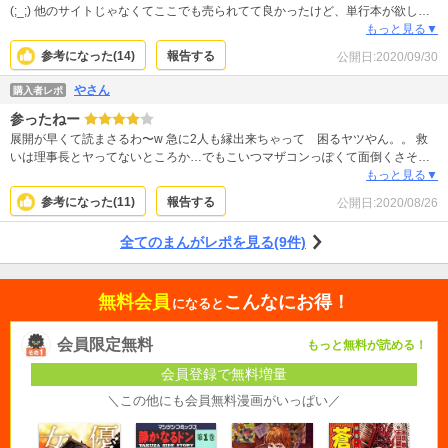
(;_;) 他のサイトじゃなくてここでも売られてて良かったけど、単行本が欲しい
のよ～
もっと見る▼
参考になった(
14
)
報告する
公開日:
2020/09/30
やさん
購入者レポ
参ったねー
展開が早くて読まさるわ〜w 急に2人も縁出来ちゃって 困るヤツやん。。 救
いは理事長とヤってないところか…でもこいつマザコンっぽくて面倒くさそ
う… 令嬢もアレだし…結局、登場人物たち皆上手くいかないような気がする。
もっと見る▼
参考になった(
11
)
報告する
公開日:
2020/08/26
全てのまんがレポを見る(9件)
無料会員
こんなにお得！
になると
会員限定無料
もっと無料が読める！
会員登録で無料増量
＼この他にも会員無料漫画がいっぱい／