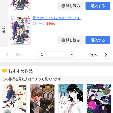
試し読み
購入する
愛とかいいから抱きしめて(10)
28ページ
|
150pt
10
巻
試し読み
購入する
前へ
次へ
おすすめ作品
この作品を見た人はコチラも見ています