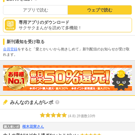
アプリで読む
ウェブで読む
専用アプリのダウンロード
サクサクまんがを読めて多機能！
新刊通知を受け取る
会員登録
をすると「愛とかいいから抱きしめて」新刊配信のお知らせが受け取
れます。
みんなのまんがレポ
(
4.8
)
評価数
10
件
桜木花実さん
購入者レポ