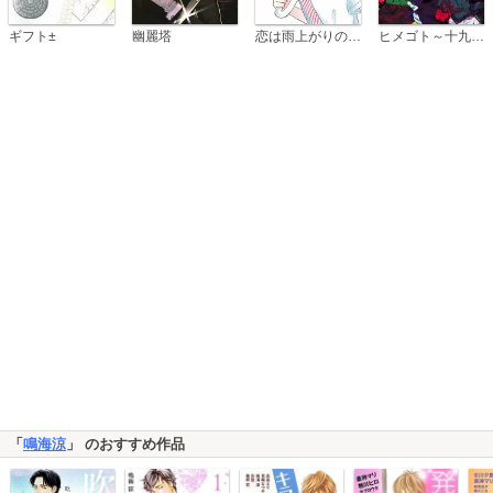
恋は雨上がりのように
ギフト±
幽麗塔
ヒメゴト～十九歳の制服～
「
鳴海涼
」 のおすすめ作品