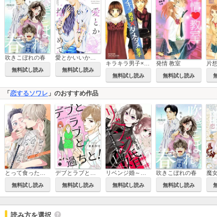
吹きこぼれの春
愛とかいいから抱きしめて【描き下ろしおまけ付き特装版】
キラキラ男子×ダメダメ女子
発情 教室
無料試し読み
無料試し読み
無料試し読み
無料試し読み
「
恋するソワレ
」のおすすめ作品
とって食ったりしねぇから～元ヤンくんとの恋事情～
デブとラブと過ちと！
リベンジ婚～時を戻して不倫夫に復讐します～
吹きこぼれの春
無料試し読み
無料試し読み
無料試し読み
無料試し読み
読み方を選択