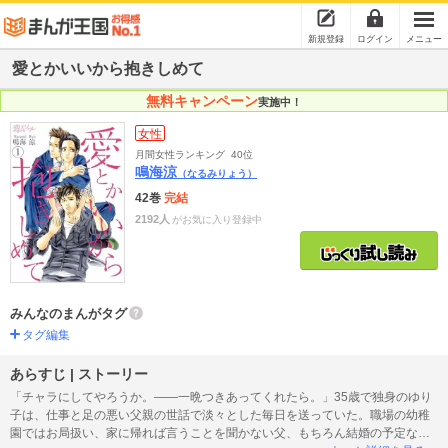
新規登録
ログイン
メニュー
愛とかいいから抱きしめて
無料キャンペーン
実施中！
女性
月間女性ランキング
40位
鳴海涼
（なるみりょう）
42巻
完結
2192人
がお気に入り登録中
みんなのまんがタグ
タグ編集
あらすじ | ストーリー
「チャラにしてやろうか。――一晩つきあってくれたら。」35歳で独身のゆり
子は、仕事と足の悪い父親の世話で淡々とした毎日を送っていた。職場の幼稚
園ではお局扱い、家に帰れば言うことを聞かない父、もちろん結婚の予定なん