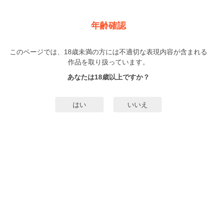
新規登録
ログイン
メニュー
年齢確認
シークレットノート
このページでは、18歳未満の方には不適切な表現内容が含まれる
BL
作品を取り扱っています。
芥
（あくた）
1巻
完結
あなたは18歳以上ですか？
83人
がお気に入り登録中
無料試し読み
はい
いいえ
みんなのまんがタグ
天涯孤独
獰猛俺様×幸薄不憫受け
主従関係
オメガバース
シリーズ①
タグ編集
あらすじ | ストーリー
その香りは、本能に火を灯す。第一次性別検査にて”性別不明”の結果が出た双
葉。育ててくれた優しい祖母が亡くなり、15歳にして住み込みでα一家・天宮
家の御屋敷で働くことに！仕えることになったのは、引きこもり・毒舌・人間