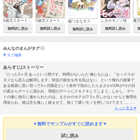
ふるやモノノ怪
0歳児スタートダッシュ物語【単行本版】
0歳児スタートダッシュ物語
嘘つきなキス
無料試し読み
無料試し読み
無料試し読み
無料試し読み
みんなのまんがタグ
タグ編集
あらすじ|ストーリー
「たった3ヶ月 あっという間です。時間がないんだ 俺たちには」「セックスが
ダメなら恋人は解消します」特定の彼女を作る気はない、という憧れの後輩で
ある桜坂に思い切って3ヶ月限定という条件で告白したらまさかのOKが!その日
の夜からデートに誘われ、理想のデートにドキドキしてしまう。しかし、デー
トの後に強引に連れられたのは、まさかのホテル!? 3ヶ月しかないからと無理矢
理迫られ、彼は舌を激しく絡ませて、熱くて硬いモノを押しつけてきて…。桜
坂は、完全な恋人関係を続けるにはセックスが必要だという彼を受けいれる佐
もっと見る▼
和子だが…!?
▼無料でサンプルがすぐに読めます▼
試し読み