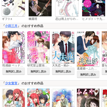
恋は雨上がりのように
ギフト±
幽麗塔
ヒメゴト～十九歳の制服～
「
小田三月
」 のおすすめ作品
性感線 ベッドで友達は男になった【コミックス版】
研究室は愛溺過多につき
大失恋～抱かれて気づく恋もある
逃避婚～ふたりは恋愛欠乏症
無料試し読み
無料試し読み
無料試し読み
無料試し読み
「
少女宣言
」 のおすすめ作品