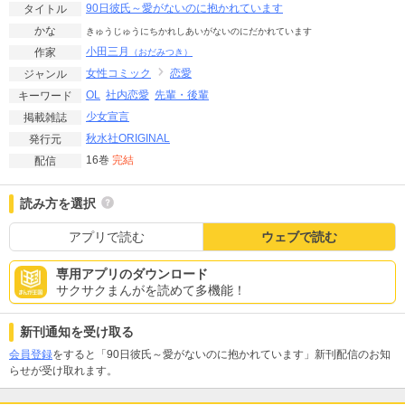
90日彼氏～愛がないのに抱かれています
タイトル
かな
きゅうじゅうにちかれしあいがないのにだかれています
小田三月
作家
（おだみつき）
女性コミック
恋愛
ジャンル
OL
社内恋愛
先輩・後輩
キーワード
少女宣言
掲載雑誌
秋水社ORIGINAL
発行元
16巻
完結
配信
読み方を選択
アプリで読む
ウェブで読む
専用アプリのダウンロード
サクサクまんがを読めて多機能！
新刊通知を受け取る
会員登録
をすると「90日彼氏～愛がないのに抱かれています」新刊配信のお知
らせが受け取れます。