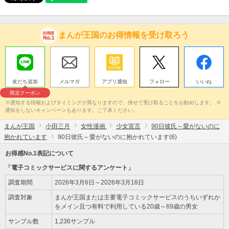
まんが王国のお得情報を受け取ろう
友だち追加
メルマガ
アプリ通知
フォロー
いいね
限定クーポン
※通知する情報およびタイミングが異なりますので、併せて受け取ることをお勧めします。 ※
通知をしないキャンペーンもあります。ご了承ください。
まんが王国
小田三月
女性漫画
少女宣言
90日彼氏～愛がないのに
抱かれています
90日彼氏～愛がないのに抱かれています(6)
お得感No.1表記について
「電子コミックサービスに関するアンケート」
調査期間
2026年3月6日～2026年3月18日
調査対象
まんが王国または主要電子コミックサービスのうちいずれか
をメイン且つ有料で利用している20歳～69歳の男女
サンプル数
1,236サンプル