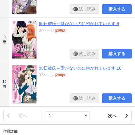
試し読み
購入する
90日彼氏～愛がないのに抱かれています 9
37ページ
|
200pt
9
巻
試し読み
購入する
90日彼氏～愛がないのに抱かれています 10
37ページ
|
200pt
10
巻
試し読み
購入する
前へ
次へ
作品詳細