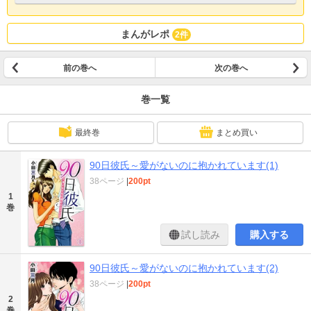
まんがレポ
2件
前の巻へ
次の巻へ
巻一覧
最終巻
まとめ買い
90日彼氏～愛がないのに抱かれています(1)
38ページ
|
200pt
1
巻
試し読み
購入する
90日彼氏～愛がないのに抱かれています(2)
38ページ
|
200pt
2
巻