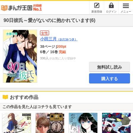
新規登録
ログイン
メニュー
90日彼氏～愛がないのに抱かれています(6)
女性
小田三月
（おだみつき）
38ページ
|
200pt
6巻
／ 16巻
完結
330人
がお気に入り登録中
無料試し読み
購入する
おすすめ作品
この作品を見た人はコチラも見ています