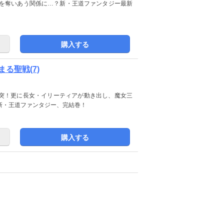
イスカを奪いあう関係に…？新・王道ファンタジー最新
購入する
る聖戦(7)
突！更に長女・イリーティアが動き出し、魔女三
た新・王道ファンタジー、完結巻！
購入する