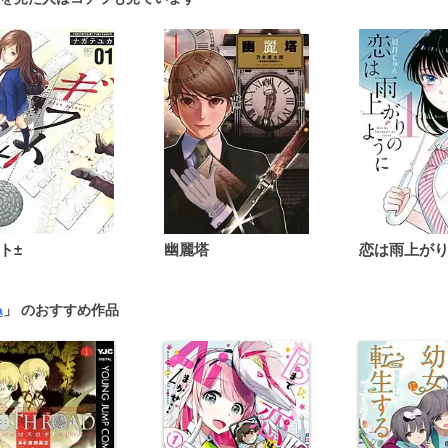
ト±
幽麗塔
a
」 のおすすめ作品