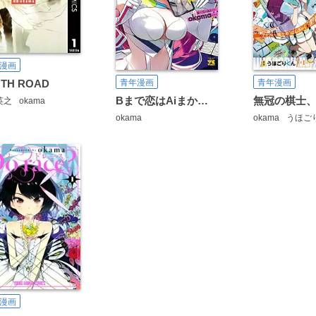
漫画
TH ROAD
青年漫画
青年漫画
Bまで恋はAiまかせ…
英之
okama
okama
okama
うほご
漫画