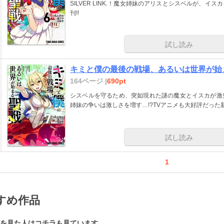
SILVER LINK.！魔女姉妹のアリスとシスベルが、
刊!!
試し読み
キミと僕の最後の戦場、あるいは世界が始ま
164ページ |
690pt
シスベルを守るため、突如現れた謎の魔女とイスカが激
姉妹の争いは激しさを増す…!?TVアニメも大好評だっ
試し読み
1
すめ作品
を見た人はコチラも見ています