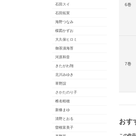
6巻
石田スイ
石田拓実
海野つなみ
楳図かずお
大久保ヒロミ
御茶漬海苔
河原和音
7巻
きたがわ翔
北川みゆき
草野誼
さかたのり子
椎名軽穂
新條まゆ
清野とおる
おす
曽根富美子
この作品