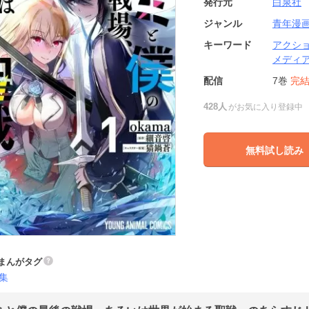
発行元
白泉社
ジャンル
青年漫
キーワード
アクシ
メディ
配信
7巻
完
428人
がお気に入り登録中
無料試し読み
まんがタグ
集