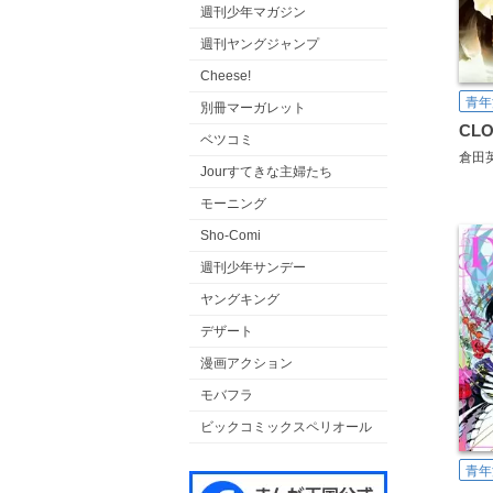
週刊少年マガジン
週刊ヤングジャンプ
Cheese!
青年
別冊マーガレット
CLO
ベツコミ
倉田
Jourすてきな主婦たち
モーニング
Sho-Comi
週刊少年サンデー
ヤングキング
デザート
漫画アクション
モバフラ
ビックコミックスペリオール
青年