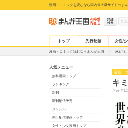
漫画・コミックを読むなら国内最大級サイトのまん
詳細
検索
トップ
先行配信
女性/
漫画・コミック読むならまんが王国
okama
人気メニュー
漫画・
無料漫画トップ
キ
ランキング
きみとぼ
新刊
新刊配信予定
ジャンル
先行配信漫画トップ
女性・少女漫画トップ