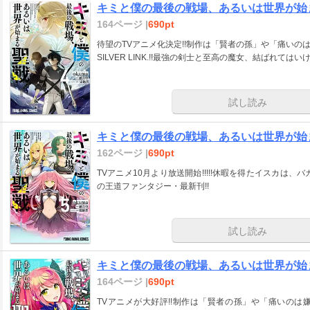
キミと僕の最後の戦場、あるいは世界が始ま
164ページ |
690pt
待望のTVアニメ化決定!!制作は「賢者の孫」や「痛い
SILVER LINK.!!最強の剣士と至高の魔女、結ばれて
試し読み
キミと僕の最後の戦場、あるいは世界が始ま
162ページ |
690pt
TVアニメ10月より放送開始!!!!!休暇を得たイスカは
の王道ファンタジー・最新刊!!
試し読み
キミと僕の最後の戦場、あるいは世界が始ま
164ページ |
690pt
TVアニメが大好評!!制作は「賢者の孫」や「痛いの