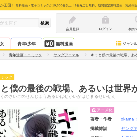
が王国！
無料漫画・電子コミックが10,000冊以上！1冊丸ごと無料、期間限定無料漫画、完結作
ログイン
会員登録
初め
少女
青年/少年
無料漫画
ジャン
青年漫画・コミック
ヤングアニマル
キミと僕の最後の戦場、あ
コミック
ミと僕の最後の戦場、あるいは世界
くのさいごのせんじょうあるいはせかいがはじまるせいせん
アニメ化
著者・作者
okama
（
掲載雑誌
ヤング