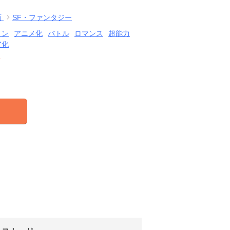
画
SF・ファンタジー
ョン
アニメ化
バトル
ロマンス
超能力
ア化
結