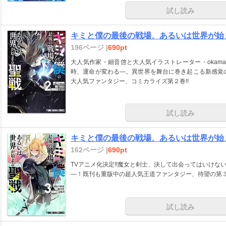
試し読み
キミと僕の最後の戦場、あるいは世界が始ま
196ページ |
690pt
大人気作家・細音啓と大人気イラストレーター・okam
時、運命が変わる―。異世界を舞台に巻き起こる新感覚
大人気ファンタジー、コミカライズ第２巻!!
試し読み
キミと僕の最後の戦場、あるいは世界が始ま
162ページ |
690pt
TVアニメ化決定!!魔女と剣士、決して出会ってはいけ
―！既刊も重版中の超人気王道ファンタジー、待望の第３巻
試し読み