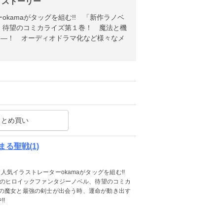
 ストーリー
kamaがタッグを組む!! 「新作ラノベ
、待望のコミカライズ第１巻！ 魔法と機
す―！ オーディオドラマ化など様々なメ
まとめ買い
る聖戦(1)
人気イラストレーターokamaがタッグを組む!!
題のヒロイックファンタジーノベル、待望のコミカ
の魔女と最強の剣士が出会う時、運命が動き出す
!