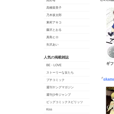
高野苺
高橋留美子
乃木坂太郎
東村アキコ
藤沢とおる
真島ヒロ
矢沢あい
人気の掲載雑誌
ギフ
BE・LOVE
ストーリーな女たち
「
okam
プチコミック
週刊ヤングマガジン
週刊少年ジャンプ
ビッグコミックスピリッツ
Kiss