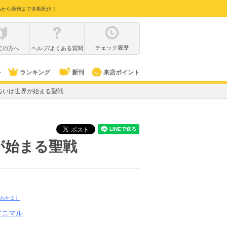
品から新刊まで多数配信！
チェック履歴
ての方へ
ヘルプ/よくある質問
ル
ランキング
新刊
来店ポイント
るいは世界が始まる聖戦
が始まる聖戦
おかま）
アニマル