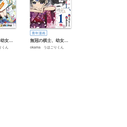
青年漫画
無冠の棋士、幼女に転生する(話売り)
無冠の棋士、幼女に転生する【電子単行本】
りくん
okama
うほごりくん