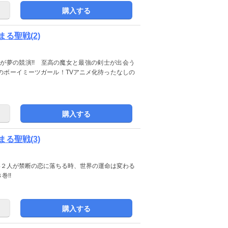
購入する
る聖戦(2)
aが夢の競演!! 至高の魔女と最強の剣士が出会う
のボーイミーツガール！TVアニメ化待ったなしの
購入する
る聖戦(3)
ない２人が禁断の恋に落ちる時、世界の運命は変わる
!!
購入する