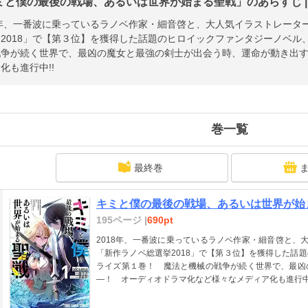
ミと僕の最後の戦場、あるいは世界が始まる聖戦」のあらすじ |
8年、一番波に乗っているラノベ作家・細音啓と、大人気イラストレーターo
2018」で【第３位】を獲得した話題のヒロイックファンタジーノベル
戦争が続く世界で、最凶の魔女と最強の剣士が出会う時、運命が動き出
化も進行中!!
巻一覧
最終巻
キミと僕の最後の戦場、あるいは世界が始ま
195ページ |
690pt
2018年、一番波に乗っているラノベ作家・細音啓と、大
「新作ラノベ総選挙2018」で【第３位】を獲得した話
ライズ第１巻！ 魔法と機械の戦争が続く世界で、最凶
―！ オーディオドラマ化など様々なメディア化も進行中!