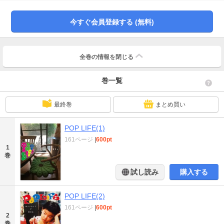
今すぐ会員登録する (無料)
全巻の情報を
閉じる
巻一覧
最終巻
まとめ買い
POP LIFE(1)
161ページ
|
600pt
1
巻
試し読み
購入する
POP LIFE(2)
161ページ
|
600pt
2
巻