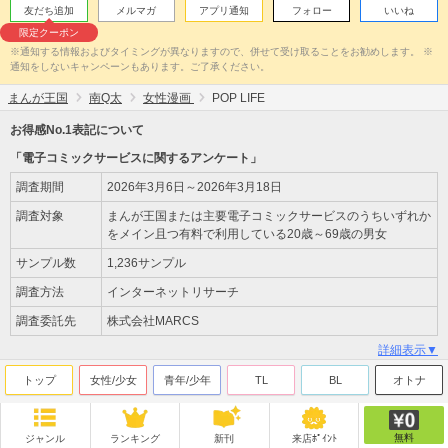
友だち追加
メルマガ
アプリ通知
フォロー
いいね
限定クーポン
※通知する情報およびタイミングが異なりますので、併せて受け取ることをお勧めします。 ※
通知をしないキャンペーンもあります。ご了承ください。
まんが王国
南Q太
女性漫画
POP LIFE
お得感No.1表記について
「電子コミックサービスに関するアンケート」
調査期間
2026年3月6日～2026年3月18日
調査対象
まんが王国または主要電子コミックサービスのうちいずれか
をメイン且つ有料で利用している20歳～69歳の男女
サンプル数
1,236サンプル
調査方法
インターネットリサーチ
調査委託先
株式会社MARCS
詳細表示▼
トップ
女性/少女
青年/少年
TL
BL
オトナ
無料
ジャンル
ランキング
新刊
来店ﾎﾟｲﾝﾄ