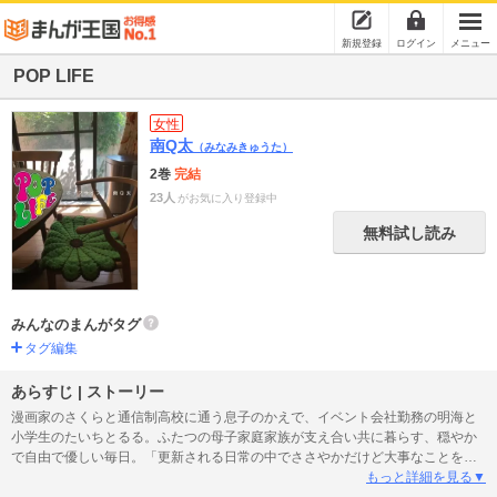
新規登録
ログイン
メニュー
POP LIFE
女性
南Q太
（みなみきゅうた）
2巻
完結
23人
がお気に入り登録中
無料試し読み
みんなのまんがタグ
タグ編集
あらすじ | ストーリー
漫画家のさくらと通信制高校に通う息子のかえで、イベント会社勤務の明海と
小学生のたいちとるる。ふたつの母子家庭家族が支え合い共に暮らす、穏やか
で自由で優しい毎日。「更新される日常の中でささやかだけど大事なことを紡
ぐ日々。いいなー、こんな家庭に育ちたかったかも。」（岡村靖幸／ミュージ
もっと詳細を見る▼
シャン）