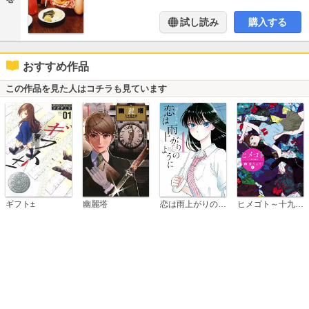
試し読み
購入する
おすすめ作品
この作品を見た人はコチラも見ています
恋は雨上がりのように
ギフト±
幽麗塔
ヒメゴト～十九歳の制服～