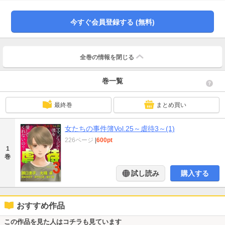
ていく母親の姿を描いた大橋卓の『花冷えの午後』など、子供と親との複雑な
関係を鋭く描いた５作品を収録した『女たちの事件簿』第25弾。
今すぐ会員登録する (無料)
全巻の情報を
閉じる
巻一覧
最終巻
まとめ買い
女たちの事件簿Vol.25～虐待3～(1)
226ページ
|
600pt
1
巻
試し読み
購入する
おすすめ作品
この作品を見た人はコチラも見ています