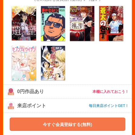
0円作品あり
本棚に入れておこう！
来店ポイント
毎日来店ポイントGET！
今すぐ会員登録する(無料)