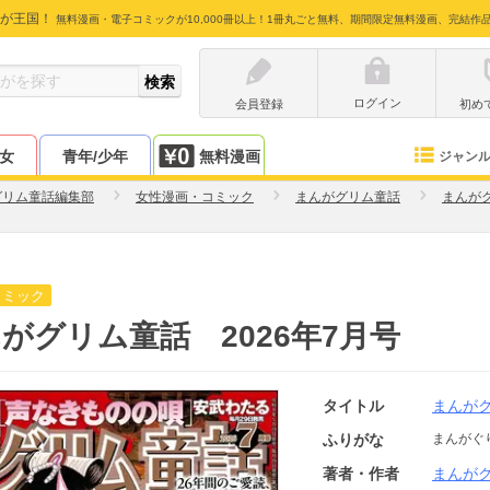
が王国！
無料漫画・電子コミックが10,000冊以上！1冊丸ごと無料、期間限定無料漫画、完結作
ログイン
会員登録
初め
少女
青年/少年
無料漫画
ジャン
グリム童話編集部
女性漫画・コミック
まんがグリム童話
まんが
コミック
がグリム童話 2026年7月号
タイトル
まんが
ふりがな
まんがぐ
著者・作者
まんが