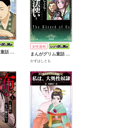
女性漫画
まんがグリム童話 藤田あつ子傑作選 中国悪女伝説
まんがグリム童話 オズの魔法使い
かずはしとも