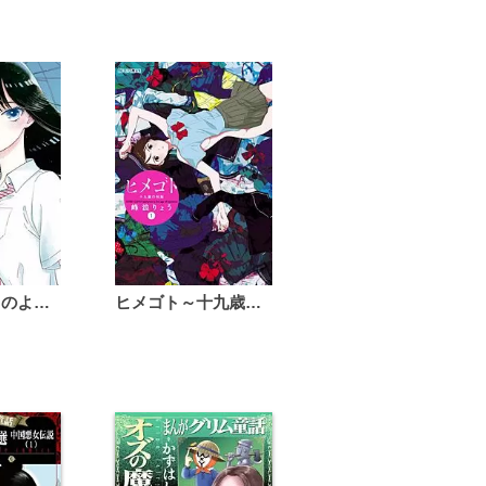
恋は雨上がりのように
ヒメゴト～十九歳の制服～