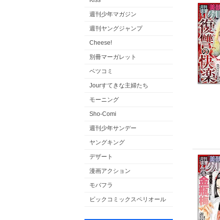
Kiss
週刊少年マガジン
週刊ヤングジャンプ
Cheese!
別冊マーガレット
ベツコミ
Jourすてきな主婦たち
モーニング
Sho-Comi
週刊少年サンデー
ヤングキング
デザート
漫画アクション
モバフラ
ビックコミックスペリオール