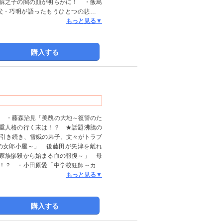
蘇之子の闇の顔が明らかに！ ・飯島
父・巧明が語ったもうひとつの悲劇と
ラバン～」 個性豊かなキャストたち
もっと見る▼
カラス女は許さない～」 白石祥子とし
田らむ×花牟礼サキ「モラハラ夫の復讐
ラ男たちを制裁していく！ ・北上祐
購入する
？ ※電子版では、紙の雑誌と内容が
録はついておりません。尚、電子版か
用できません。ご了承ください。
ー ・藤森治見「美醜の大地～復讐のた
重人格の行く末は！？ ★話題沸騰の
に引き続き、雪娥の弟子、文々がトラブ
の女郎小屋～」 後藤田が矢津を離れ
家族惨殺から始まる血の報復～」 母
！？ ・小田原愛「中学校狂師～カラ
を抱えていた！ ・葉月つや子「高級
もっと見る▼
ストたちが特殊な客たちにプロの奉仕
します！」 謎のハウスキーパー、深杉
ものに」 中国では1950年に発布さ
購入する
女児は間引きされることも！ 残酷風
非表示もしくは掲載されないページが