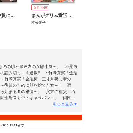
女性漫画
怖い因習 ～生贄になった娘たち～
まんがグリム童話 私は、大奥性奴隷
本橋馨子
きものの唄～瀬戸内の女郎小屋～」 不景気
の読み切り！＆連載!! ・竹崎真実「金瓶
 ・竹崎真実「金瓶梅 三寸月夜に葦の
地～復讐のために顔を捨てた女～」 宿
から始まる血の報復～」 父方の祖父・巧
～闇聖母スカウトキャラバン～」 個性豊
校狂師～カラス女は許さない～」 白石祥子
もっと見る▼
×花牟礼サキ「モラハラ夫の復讐代行いた
ていく！ ・北上祐帆「巴御前」 信濃国
内容が一部異なり、非表示もしくは掲載さ
t
(8/10 23:59まで)
誌面の一部を切り取って使用する応募券や