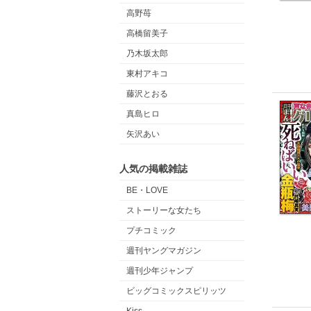
高野苺
高橋留美子
乃木坂太郎
東村アキコ
藤沢とおる
真島ヒロ
矢沢あい
人気の掲載雑誌
BE・LOVE
ストーリーな女たち
プチコミック
週刊ヤングマガジン
週刊少年ジャンプ
ビッグコミックスピリッツ