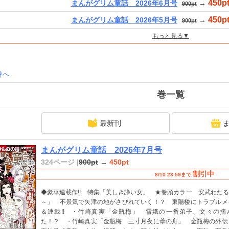
450p
まんがグリム童話 2026年6月号
→
ポン券等は使用できません。ご了承ください。
900pt
450p
まんがグリム童話 2026年5月号
→
900pt
もっと見る▼
巻へ
巻一覧
最新刊
まんがグリム童話 2026年7月号
324ページ |
900pt
→
450pt
割引中
8/10 23:59まで
◆豪華連載作!! 特集「美しき諍い女」 ★巻頭カラー 安武わた
～」 不景気で矢津の地がさびれていく！？ 東陽楼にトラブルメ
＆連載!! ・竹崎真実「金瓶梅」 雪娥の一番弟子、文々の
た！？ ・竹崎真実「金瓶梅 三寸月夜に葦の舟」 金瓶梅の外伝