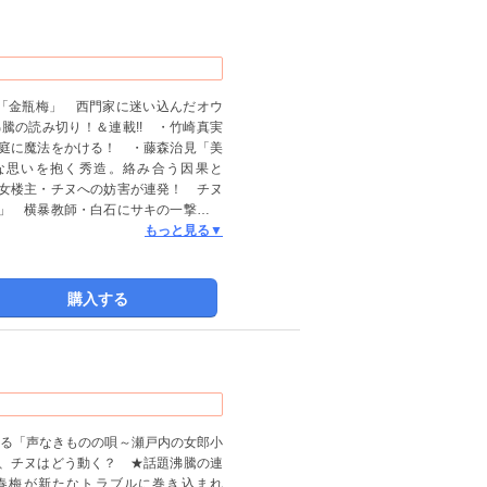
一部を切り取って使用する応募券やク
実「金瓶梅」 西門家に迷い込んだオウ
の読み切り！＆連載!! ・竹崎真実
庭に魔法をかける！ ・藤森治見「美
な思いを抱く秀造。絡み合う因果と
女楼主・チヌへの妨害が連発！ チヌ
」 横暴教師・白石にサキの一撃が決
」 桐下家に向かう乃々。さらに問題
もっと見る▼
キャラバン～」 個性豊かなキャストた
サキ「モラハラ夫の復讐代行いたしま
を制裁していく！ ・汐見朝子「花陽
購入する
う画学生！ ※電子版では、紙の雑誌
、特別付録はついておりません。尚、
券等は使用できません。ご了承くださ
たる「声なきものの唄～瀬戸内の女郎小
、チヌはどう動く？ ★話題沸騰の連
 春梅が新たなトラブルに巻き込まれ