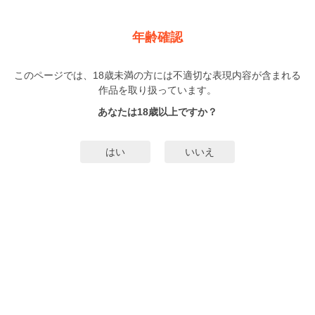
新規登録
ログイン
メニュー
年齢確認
大江山酔夢譚 美しき鬼の囚われ姫（分冊版）
このページでは、18歳未満の方には不適切な表現内容が含まれる
TL
作品を取り扱っています。
フォクシーズ
（ふぉくしーず）
12巻
完結
あなたは18歳以上ですか？
135人
がお気に入り登録中
無料試し読み
はい
いいえ
みんなのまんがタグ
タグ編集
あらすじ | ストーリー
「入れただけでこれとは…。はしたないな、姫」故郷の村を守るため、生贄と
して酒呑童子に捧げられることになった凛。恐ろしいけれど、これも使命のた
め。そう思って体をこわばらせる凛の前に現われたのは、鬼とは名ばかりの美
しすぎる一人の男性だった。「ぬしは、私に媚びなければ」そうささやく彼か
もっと詳細を見る▼
ら絶え間なく与えられる甘美な愛撫に、どこまでも堕とされていき…。 ※こ