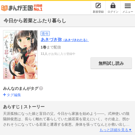
新規登録
ログイン
メニュー
今日から若菜とふたり暮らし
青年
あきづき弥
（あきづきわたる）
1巻
まで配信
11人
がお気に入り登録中
無料試し読み
みんなのまんがタグ
タグ編集
あらすじ | ストーリー
天涯孤独になった娘と盲目の父。今日から家族を始めよう――。式神使いの陰
陽師俊恵は、長らく離れて暮らしていた娘若菜を迎えにいく。その途上、拐か
されそうになっている若菜と遭遇する俊恵。身体を張ってなんとか救い出した
ものの、俊恵は大きなケガをしてしまう。とんだトラブルで出会った二人は、
もっと詳細を見る▼