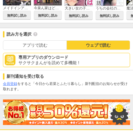
今泉ん家はどうやらギャルの溜まり場になってるらしい～DEEP～
メイドインアビス
うちの会社の小さい先輩の話
大きい女の子は好きですか?
無料試し読み
無料試し読み
無料試し読み
無料試し読み
読み方を選択
アプリで読む
ウェブで読む
専用アプリのダウンロード
サクサクまんがを読めて多機能！
新刊通知を受け取る
会員登録
をすると「今日から若菜とふたり暮らし」新刊配信のお知らせが受け
取れます。