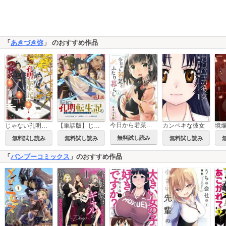
「
あきづき弥
」 のおすすめ作品
今日から若菜とふたり暮らし 【連載版】
カンペキな彼女
じゃない孔明転生記。軍師の師だといわれましても@COMIC
【単話版】じゃない孔明転生記。軍師の師だといわれましても@COMIC
無料試し読み
無料試し読み
無料試し読み
無料試し読み
「
バンブーコミックス
」のおすすめ作品