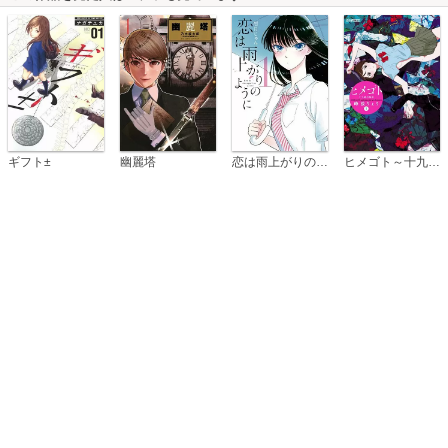
恋は雨上がりのように
ギフト±
幽麗塔
ヒメゴト～十九歳の制服～