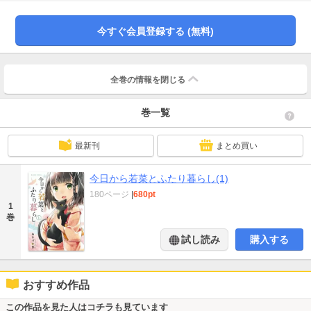
街の長屋で親子として暮らしていくことに――！「はじめまして」から始める
父娘生活を綴る純和風ファンタジー、開幕――。★単行本カバー下画像収録★
今すぐ会員登録する (無料)
全巻の情報を
閉じる
巻一覧
最新刊
まとめ買い
今日から若菜とふたり暮らし(1)
180ページ
|
680pt
1
巻
試し読み
購入する
おすすめ作品
この作品を見た人はコチラも見ています