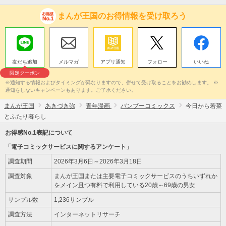
まんが王国のお得情報を受け取ろう
友だち追加
メルマガ
アプリ通知
フォロー
いいね
限定クーポン
※通知する情報およびタイミングが異なりますので、併せて受け取ることをお勧めします。 ※
通知をしないキャンペーンもあります。ご了承ください。
まんが王国
あきづき弥
青年漫画
バンブーコミックス
今日から若菜
とふたり暮らし
お得感No.1表記について
「電子コミックサービスに関するアンケート」
調査期間
2026年3月6日～2026年3月18日
調査対象
まんが王国または主要電子コミックサービスのうちいずれか
をメイン且つ有料で利用している20歳～69歳の男女
サンプル数
1,236サンプル
調査方法
インターネットリサーチ