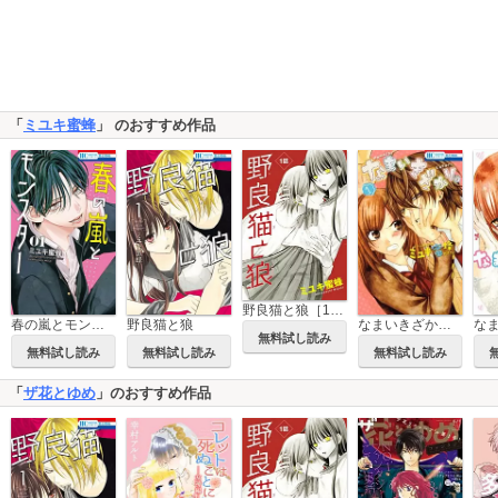
「
ミユキ蜜蜂
」 のおすすめ作品
野良猫と狼［1話売り］
春の嵐とモンスター
野良猫と狼
なまいきざかり。
無料試し読み
無料試し読み
無料試し読み
無料試し読み
「
ザ花とゆめ
」のおすすめ作品