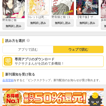
コレットは死ぬことにした―女神編―［1話売り］
野良猫と狼［1話売り］
【電子版】ザ花とゆめ
野良猫と狼
無料試し読み
無料試し読み
無料試し読み
無料試し読み
読み方を選択
アプリで読む
ウェブで読む
専用アプリのダウンロード
サクサクまんがを読めて多機能！
新刊通知を受け取る
会員登録
をすると「ピンクスクラップ」新刊配信のお知らせが受け取れます。