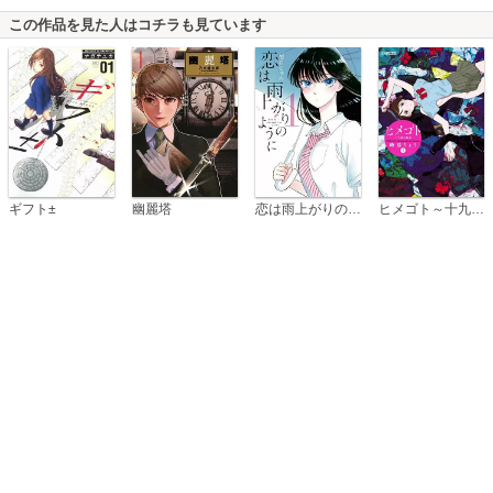
この作品を見た人はコチラも見ています
恋は雨上がりのように
ギフト±
幽麗塔
ヒメゴト～十九歳の制服～