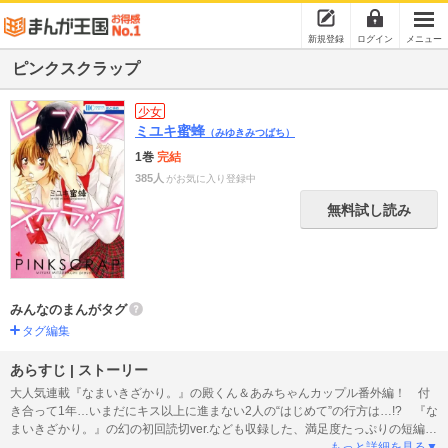
新規登録
ログイン
メニュー
ピンクスクラップ
少女
ミユキ蜜蜂
（みゆきみつばち）
1巻
完結
385人
がお気に入り登録中
無料試し読み
みんなのまんがタグ
タグ編集
あらすじ | ストーリー
大人気連載『なまいきざかり。』の殿くん＆あみちゃんカップル番外編！ 付
き合って1年…いまだにキス以上に進まない2人の“はじめて”の行方は…!? 『な
まいきざかり。』の幻の初回読切ver.なども収録した、満足度たっぷりの短編集
★
もっと詳細を見る▼