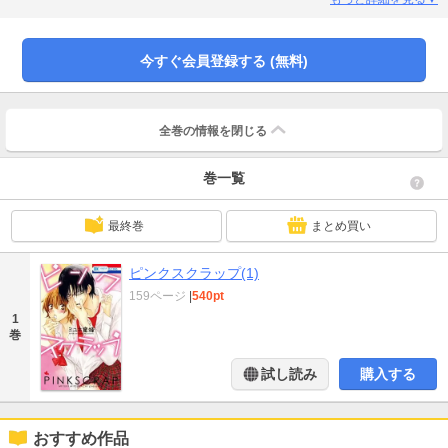
今すぐ会員登録する (無料)
全巻の情報を
閉じる
巻一覧
最終巻
まとめ買い
ピンクスクラップ(1)
159ページ
|
540pt
1
巻
試し読み
購入する
おすすめ作品