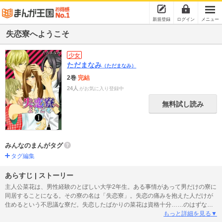
新規登録
ログイン
メニュー
失恋寮へようこそ
少女
ただまなみ
（ただまなみ）
2巻
完結
24人
がお気に入り登録中
無料試し読み
みんなのまんがタグ
タグ編集
あらすじ | ストーリー
主人公菜花は、男性経験のとぼしい大学2年生。ある事情があって男だけの寮に
同居することになる。その寮の名は「失恋寮」。失恋の痛みを抱えた人だけが
住めるという不思議な寮だ。失恋したばかりの菜花は資格十分……のはずなの
だが、実は菜花は寮に住む男子たちを追い出すために送り込まれたのだった。
もっと詳細を見る▼