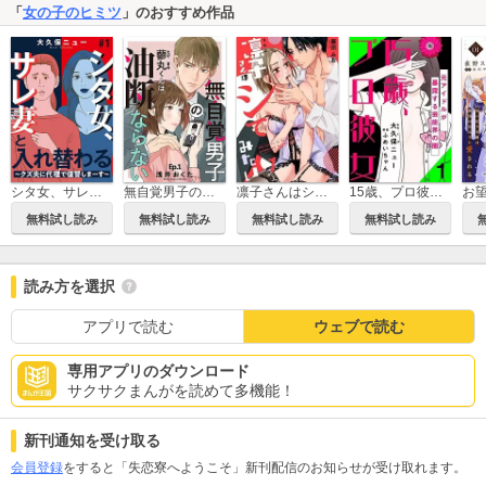
「
女の子のヒミツ
」のおすすめ作品
シタ女、サレ妻と入れ替わる～クズ夫に代理で復讐しまーす～
無自覚男子の蓼丸くんは油断ならない
凛子さんはシてみたい
15歳、プロ彼女～元アイドルが暴露する芸能界の闇～
無料試し読み
無料試し読み
無料試し読み
無料試し読み
読み方を選択
アプリで読む
ウェブで読む
専用アプリのダウンロード
サクサクまんがを読めて多機能！
新刊通知を受け取る
会員登録
をすると「失恋寮へようこそ」新刊配信のお知らせが受け取れます。