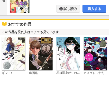
巻
試し読み
購入する
おすすめ作品
この作品を見た人はコチラも見ています
恋は雨上がりのように
ギフト±
幽麗塔
ヒメゴト～十九歳の制服～