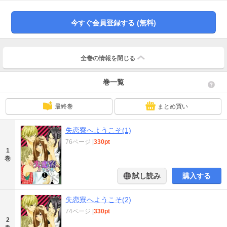
「恋をしたら寮を出る」という掟を逆手にとって、彼らに恋をさせて追い出す
こと、それが彼女の使命なのだ。でも住人男子はどれもイケメンで個性豊か。
男性が苦手な菜花にそんな大役が務まるのだろうか。意を決してドアを開けた
今すぐ会員登録する (無料)
菜花は、いきなり一人に抱きしめられて……。男3人vs女1人、勝算はあるか?
全巻の情報を
閉じる
巻一覧
最終巻
まとめ買い
失恋寮へようこそ(1)
76ページ
|
330pt
1
巻
試し読み
購入する
失恋寮へようこそ(2)
74ページ
|
330pt
2