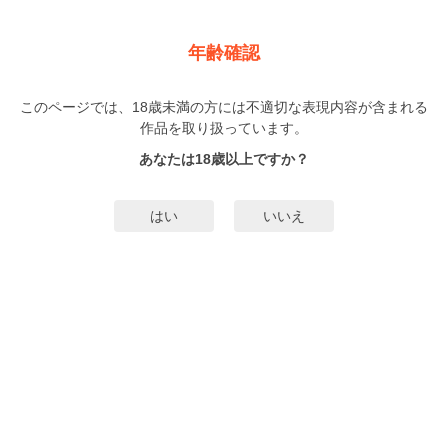
新規登録
ログイン
メニュー
年齢確認
捨てられ猫と猫じゃらし
このページでは、18歳未満の方には不適切な表現内容が含まれる
BL
作品を取り扱っています。
りーるー
（りーるー）
1巻
完結
あなたは18歳以上ですか？
40人
がお気に入り登録中
無料試し読み
はい
いいえ
みんなのまんがタグ
えろい
寺
猫の縁結び
タグ編集
あらすじ | ストーリー
この世のどんな場所よりも、居心地のいいあなたの隣。恋と愛を、まろい猫の
目が見守ります。ストリップバーでダンサーとして働くキホは、うらぶれた元
ヤクザの店長・島田のことが好き。どんなにアピールしても相手にされない
日々を過ごしていたが、そんな時、上客の一人からある「企画」があが
もっと詳細を見る▼