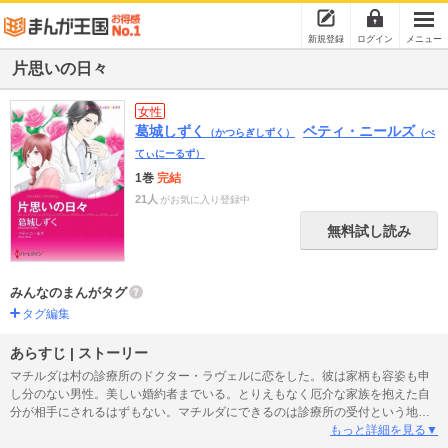
新規登録
ログイン
メニュー
片思いの日々
女性
葛城しずく
ベティ・ニールズ
（かつらぎしずく）
（べ
てぃにーるず）
1巻
完結
21人
がお気に入り登録中
無料試し読み
みんなのまんがタグ
タグ編集
あらすじ | ストーリー
マチルダは村の診療所のドクター・ラヴェルに恋をした。彼は家柄も容姿も申
し分のない男性。美しい婚約者までいる。とりえもなく厄介な家族を抱えた自
分が相手にされるはずもない。マチルダにできるのは診療所の受付という地味
な仕事を誠実にこなすことだけ。それに、望みはなくとも淡い恋は陰鬱な日々
もっと詳細を見る▼