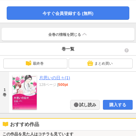
にほのかな明かりを灯してくれた。それで充分満足だった。そんな彼女をほう
っておけないドクター・ラヴェルは、いつしか無垢で無欲な彼女から目が離せ
なくなり…！
今すぐ会員登録する (無料)
全巻の情報を
閉じる
巻一覧
最終巻
まとめ買い
片思いの日々(1)
128ページ
|
500pt
1
巻
試し読み
購入する
おすすめ作品
この作品を見た人はコチラも見ています