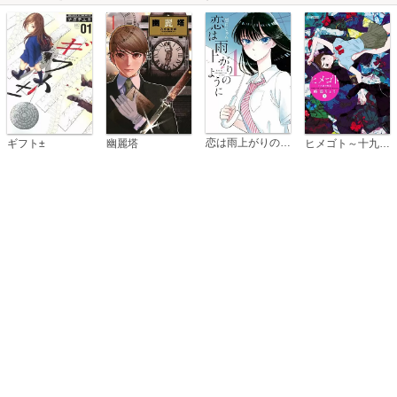
恋は雨上がりのように
ギフト±
幽麗塔
ヒメゴト～十九歳の制服～