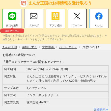
まんが王国のお得情報を受け取ろう
友だち追加
メルマガ
アプリ通知
フォロー
いいね
限定クーポン
※通知する情報およびタイミングが異なりますので、併せて受け取ることをお勧めします。 ※
通知をしないキャンペーンもあります。ご了承ください。
まんが王国
葛城しずく
女性漫画
ハーレクイン
片思いの日々
お得感No.1表記について
「電子コミックサービスに関するアンケート」
調査期間
2026年3月6日～2026年3月18日
調査対象
まんが王国または主要電子コミックサービスのうちいずれか
をメイン且つ有料で利用している20歳～69歳の男女
サンプル数
1,236サンプル
調査方法
インターネットリサーチ
調査委託先
株式会社MARCS
詳細表示▼