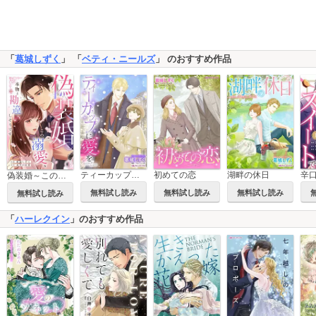
「
葛城しずく
」 「
ベティ・ニールズ
」 のおすすめ作品
ティーカップに愛を
初めての恋
湖畔の休日
偽装婚～この溺愛、本物と勘違いしそうです～
無料試し読み
無料試し読み
無料試し読み
無料試し読み
「
ハーレクイン
」のおすすめ作品