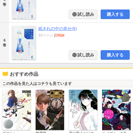
巻
試し読み
購入する
紙きれの中の幸せ(6)
33ページ
|
150pt
6
巻
試し読み
購入する
おすすめ作品
この作品を見た人はコチラも見ています