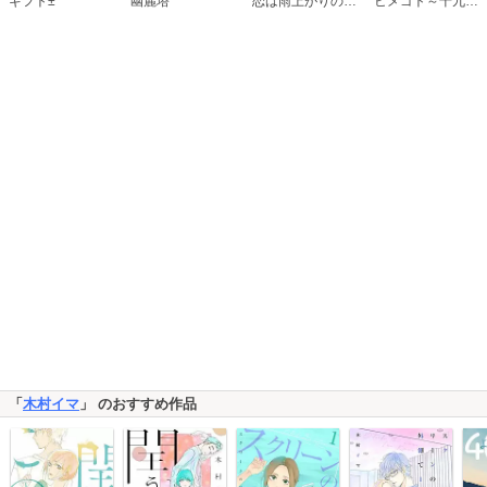
恋は雨上がりのように
ギフト±
幽麗塔
ヒメゴト～十九歳の制服～
「
木村イマ
」 のおすすめ作品