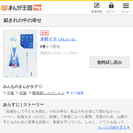
新規登録
ログイン
メニュー
紙きれの中の幸せ
女性
木村イマ
（きむらいま）
6巻
まで配信
1520人
がお気に入り登録中
無料試し読み
みんなのまんがタグ
不倫
妊娠
離婚届しゃぶしゃぶ
タグ編集
あらすじ | ストーリー
『結婚をして子どもを産む。それが幸せ』私はそれを信じて疑わなかった
―――。妊娠をきっかけに、結婚して家庭に入った梨果。旦那のため、お腹の
子どものためと家事を頑張り、家庭を守っていた。しかし、ツワリもあって小
さいことで旦那の京汰に当たってしまう。うまく噛み合わないふたり。嫌気が
もっと詳細を見る▼
さした京汰は…。