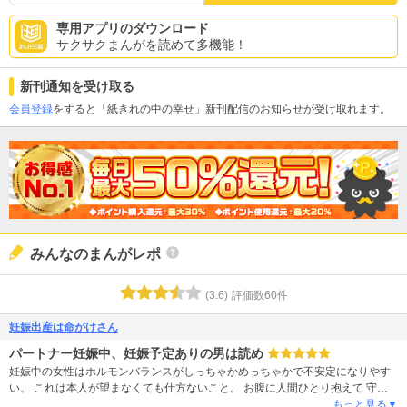
専用アプリのダウンロード
サクサクまんがを読めて多機能！
新刊通知を受け取る
会員登録
をすると「紙きれの中の幸せ」新刊配信のお知らせが受け取れます。
みんなのまんがレポ
(
3.6
)
評価数
60
件
妊娠出産は命がけさん
パートナー妊娠中、妊娠予定ありの男は読め
妊娠中の女性はホルモンバランスがしっちゃかめっちゃかで不安定になりやす
い。 これは本人が望まなくても仕方ないこと。 お腹に人間ひとり抱えて 守ら
なきゃ→無事に産まれるか不安→旦那も家事して(いたわって)そばにいてほし
もっと見る▼