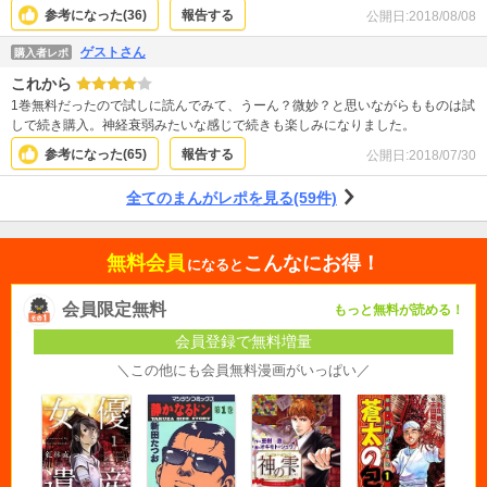
そんな家庭。 子供がいるから家族はする、そんな家庭。 最初に浮気されるだけ
参考になった(
36
)
報告する
公開日:
2018/08/08
の理由を作っているから、こうならないよう気をつけようと思える話。
ゲストさん
購入者レポ
これから
1巻無料だったので試しに読んでみて、うーん？微妙？と思いながらもものは試
しで続き購入。神経衰弱みたいな感じで続きも楽しみになりました。
参考になった(
65
)
報告する
公開日:
2018/07/30
全てのまんがレポを見る(59件)
無料会員
こんなにお得！
になると
会員限定無料
もっと無料が読める！
会員登録で無料増量
＼この他にも会員無料漫画がいっぱい／