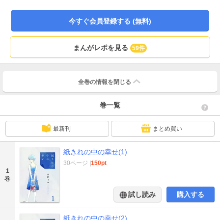
今すぐ会員登録する (無料)
まんがレポを見る
59件
全巻の情報を
閉じる
巻一覧
最新刊
まとめ買い
紙きれの中の幸せ(1)
30ページ
|
150pt
1
巻
試し読み
購入する
紙きれの中の幸せ(2)