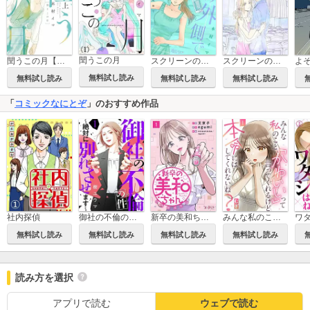
閏うこの月
閏うこの月【電子特装版】
スクリーンの外側で
スクリーンの外側で【おまけ付き特装版】
よ
無料試し読み
無料試し読み
無料試し読み
無料試し読み
「
コミックなにとぞ
」のおすすめ作品
新卒の美和ちゃん～社内探偵外伝～
社内探偵
御社の不倫の件～絶対に別れさせます～
みんな私のこと「かわいい」って言ってくれるけど本命にはしてくれないね？
無料試し読み
無料試し読み
無料試し読み
無料試し読み
読み方を選択
アプリで読む
ウェブで読む