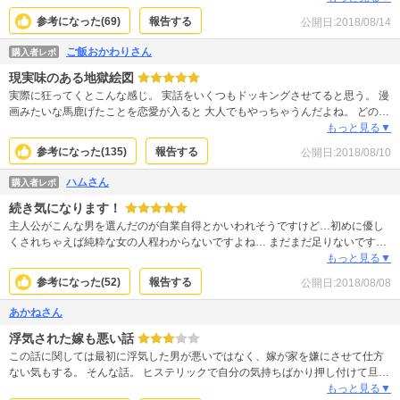
い。 これ全部ホルモンバランスのせいと医師も認めてます。ヒステリックにな
参考になった(
69
)
報告する
公開日:
2018/08/14
るのもね。妊婦の責任ではないんです。 調べようとも理解しようともせず文句
言って妊婦にストレスかける男はゲスなクズ。 パートナーが妊娠中(もしくは妊
ご飯おかわりさん
購入者レポ
娠予定あり)の男性は読め。 甘えんな。てめえの世話とパートナーの世話、家事
現実味のある地獄絵図
くらい今からできないといずれ捨てられて待ってるのは孤独死です。
実際に狂ってくとこんな感じ。 実話をいくつもドッキングさせてると思う。 漫
画みたいな馬鹿げたことを恋愛が入ると 大人でもやっちゃうんだよね。 どの立
場でも凄くエネルギー使うから 誠実な恋愛して崩れた恋愛は漫画で読んで ドン
もっと見る▼
引きしてるのが一番だよ(*^^*)
参考になった(
135
)
報告する
公開日:
2018/08/10
ハムさん
購入者レポ
続き気になります！
主人公がこんな男を選んだのが自業自得とかいわれそうですけど…初めに優し
くされちゃえば純粋な女の人程わからないですよね… まだまだ足りないですが
旦那さんも浮気相手も痛い目にあうのはおもしろかったです。実際はたぶんこ
もっと見る▼
んなに上手くいかなそうだけど、こんな感じで成敗されたらいいなと思いまし
参考になった(
52
)
報告する
公開日:
2018/08/08
た。 不倫マンガってリアルでおもしろい、しかし更に人を信じられなくなっち
ゃいます笑 最近妹と女癖の悪いと評判の男性との間に、ベイビーができたの
あかねさん
で、試し読みで主人公たちに親近感がわき、続きがきになって買ってしまいま
浮気された嫁も悪い話
した。 私は妹の恋人が超大嫌いですが、恋人には心を入れ替えてもらって妹の
事を傷つけないでいてあげて欲しいな～とおもっています。 まあ浮気癖って治
この話に関しては最初に浮気した男が悪いではなく、嫁が家を嫌にさせて仕方
らないだろって正直おもいますがね…
ない気もする。 そんな話。 ヒステリックで自分の気持ちばかり押し付けて旦那
の気持ちを汲もうともせず、これじゃ旦那も話し合いをする気にもならない、
もっと見る▼