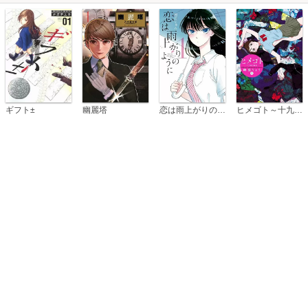
恋は雨上がりのように
ギフト±
幽麗塔
ヒメゴト～十九歳の制服～