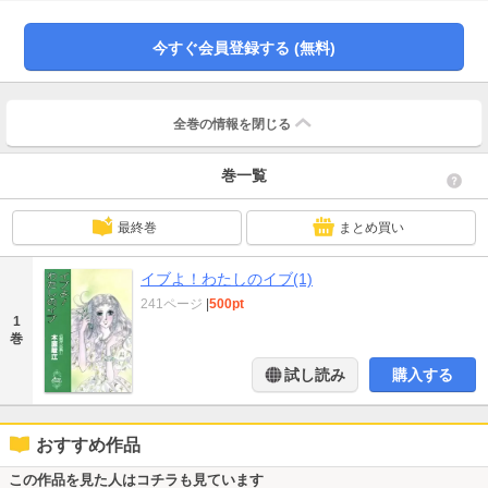
今すぐ会員登録する (無料)
全巻の情報を
閉じる
巻一覧
最終巻
まとめ買い
イブよ！わたしのイブ(1)
241ページ
|
500pt
1
巻
試し読み
購入する
おすすめ作品
この作品を見た人はコチラも見ています