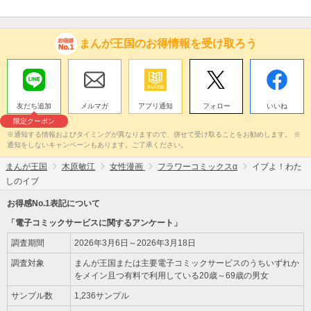
まんが王国のお得情報を受け取ろう
友だち追加
メルマガ
アプリ通知
フォロー
いいね
限定クーポン
※通知する情報およびタイミングが異なりますので、併せて受け取ることをお勧めします。 ※
通知をしないキャンペーンもあります。ご了承ください。
まんが王国
木原敏江
女性漫画
フラワーコミックスα
イブよ！わた
しのイブ
お得感No.1表記について
「電子コミックサービスに関するアンケート」
調査期間
2026年3月6日～2026年3月18日
調査対象
まんが王国または主要電子コミックサービスのうちいずれか
をメイン且つ有料で利用している20歳～69歳の男女
サンプル数
1,236サンプル