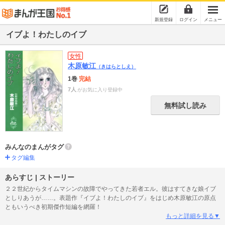
新規登録
ログイン
メニュー
イブよ！わたしのイブ
女性
木原敏江
（きはらとしえ）
1巻
完結
7人
がお気に入り登録中
無料試し読み
みんなのまんがタグ
タグ編集
あらすじ | ストーリー
２２世紀からタイムマシンの故障でやってきた若者エル。彼はすてきな娘イブ
としりあうが……。表題作『イブよ！わたしのイブ』をはじめ木原敏江の原点
ともいうべき初期傑作短編を網羅！
もっと詳細を見る▼