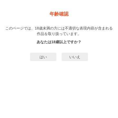
新規登録
ログイン
メニュー
年齢確認
巫女さま独占契約
このページでは、18歳未満の方には不適切な表現内容が含まれる
BL
作品を取り扱っています。
龍華哲
（りゅうかさとる）
1巻
完結
あなたは18歳以上ですか？
19人
がお気に入り登録中
無料試し読み
はい
いいえ
みんなのまんがタグ
タグ編集
あらすじ | ストーリー
凛太郎の家は、300年続く由緒正しい神社。なんでも今年は百年祭が執り行わ
れるらしく、凛太郎は巫女として『ご神体への貢ぎモノ』になることに! ブツブ
ツ言いながらも形式どおりに1人社の中で過ごしていると、突然目の前に美しい
2人の男が現れて、「お前はオレらに身体でご奉仕すること。」なんて!? ケモミ
もっと詳細を見る▼