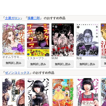
「
土屋ガロン
」 「
張慶二郎
」 のおすすめ作品
オオムラサキ～心潤す美容外科医～
同
ミスターブラフマン
MJM
海蔵
無料試し読み
無料試し読み
無料試し読み
無料試し読み
「
ゼノンコミックス
」のおすすめ作品