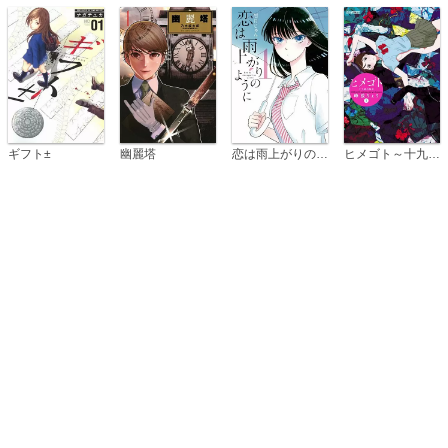
恋は雨上がりのように
ギフト±
幽麗塔
ヒメゴト～十九歳の制服～