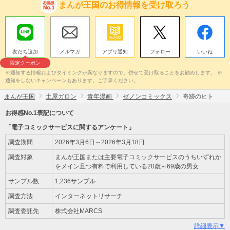
まんが王国のお得情報を受け取ろう
友だち追加
メルマガ
アプリ通知
フォロー
いいね
限定クーポン
※通知する情報およびタイミングが異なりますので、併せて受け取ることをお勧めします。 ※
通知をしないキャンペーンもあります。ご了承ください。
まんが王国
土屋ガロン
青年漫画
ゼノンコミックス
奇跡のヒト
お得感No.1表記について
「電子コミックサービスに関するアンケート」
調査期間
2026年3月6日～2026年3月18日
調査対象
まんが王国または主要電子コミックサービスのうちいずれか
をメイン且つ有料で利用している20歳～69歳の男女
サンプル数
1,236サンプル
調査方法
インターネットリサーチ
調査委託先
株式会社MARCS
詳細表示▼