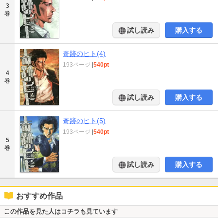
3
巻
試し読み
購入する
奇跡のヒト(4)
193ページ
|
540pt
4
巻
試し読み
購入する
奇跡のヒト(5)
193ページ
|
540pt
5
巻
試し読み
購入する
おすすめ作品
この作品を見た人はコチラも見ています