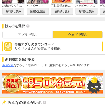
終末のワルキューレ
ハッピーファミリー 復讐のレンタルお母さん 分冊版
異世界領地改革～土魔法で始める公共事業～
ハッピーファミリー 復讐のレンタルお母さん
無料試し読み
無料試し読み
無料試し読み
無料試し読み
読み方を選択
アプリで読む
ウェブで読む
専用アプリのダウンロード
サクサクまんがを読めて多機能！
新刊通知を受け取る
会員登録
をすると「奇跡のヒト」新刊配信のお知らせが受け取れます。
みんなのまんがレポ