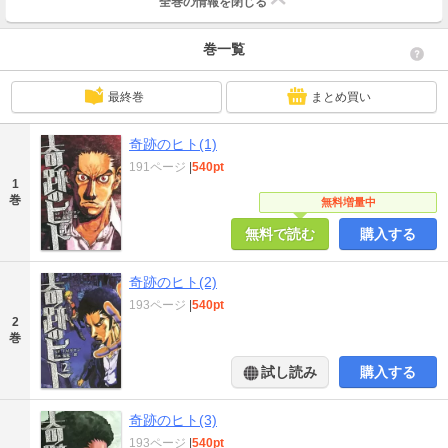
全巻の情報を
閉じる
巻一覧
最終巻
まとめ買い
奇跡のヒト(1)
191ページ
|
540pt
1
巻
無料増量中
無料で読む
購入する
奇跡のヒト(2)
193ページ
|
540pt
2
巻
試し読み
購入する
奇跡のヒト(3)
193ページ
|
540pt