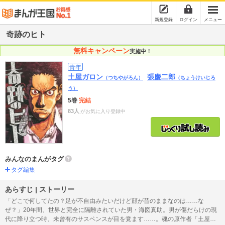
新規登録
ログイン
メニュー
奇跡のヒト
無料キャンペーン
実施中！
青年
土屋ガロン
張慶二郎
（つちやがろん）
（ちょうけいじろ
う）
5巻
完結
83人
がお気に入り登録中
みんなのまんがタグ
タグ編集
あらすじ | ストーリー
「どこで何してたの？足が不自由みたいだけど顔が昔のままなのは……な
ぜ？」20年間、世界と完全に隔離されていた男・海図真助。男が傷だらけの現
代に降り立つ時、未曾有のサスペンスが目を覚ます……。魂の原作者「土屋ガ