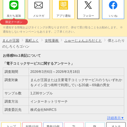
友だち追加
メルマガ
アプリ通知
フォロー
いいね
限定クーポン
※通知する情報およびタイミングが異なりますので、併せて受け取ることをお勧めします。 ※
通知をしないキャンペーンもあります。ご了承ください。
まんが王国
風町ふく
女性漫画
ふゅーじょんぷろだくと
僕とふたり
のしろくろゴハン
お得感No.1表記について
「電子コミックサービスに関するアンケート」
調査期間
2026年3月6日～2026年3月18日
調査対象
まんが王国または主要電子コミックサービスのうちいずれか
をメイン且つ有料で利用している20歳～69歳の男女
サンプル数
1,236サンプル
調査方法
インターネットリサーチ
調査委託先
株式会社MARCS
詳細表示▼
トップ
女性/少女
青年/少年
TL
BL
オトナ