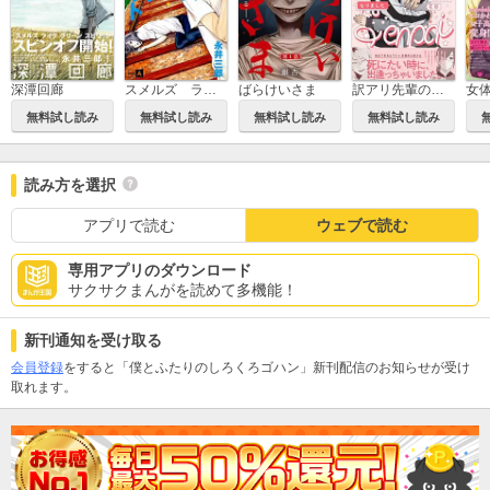
深潭回廊
スメルズ ライク グリーン スピリット
ばらけいさま
訳アリ先輩の彼女になりました
無料試し読み
無料試し読み
無料試し読み
無料試し読み
読み方を選択
アプリで読む
ウェブで読む
専用アプリのダウンロード
サクサクまんがを読めて多機能！
新刊通知を受け取る
会員登録
をすると「僕とふたりのしろくろゴハン」新刊配信のお知らせが受け
取れます。