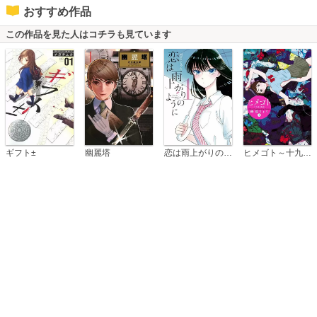
おすすめ作品
この作品を見た人はコチラも見ています
恋は雨上がりのように
ギフト±
幽麗塔
ヒメゴト～十九歳の制服～