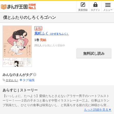
新規登録
ログイン
メニュー
僕とふたりのしろくろゴハン
女性
風町ふく
（かぜまちふく）
1巻
完結
251人
がお気に入り登録中
無料試し読み
みんなのまんがタグ
かわいい
タグ編集
あらすじ | ストーリー
【いっしょに、たべよう】愛猫たちとさえないアラサー男子のハートフルスト
ーリー！――２匹の子ネコと暮らす中堅イラストレーター三上。仕事はスラン
プ気味だし、ひとりの食事は味気ないし、と気落ちする彼の元に神様から突然
のサプライズ。愛猫たちが人間の姿になって現れた！お腹をすかせた彼らのた
もっと詳細を見る▼