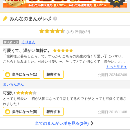
みんなのまんがレポ
(
4.5
)
評価数
2
件
くりさん
購入者レポ
可愛くて、温かい気持に。
「龍神様と暮らしたら」で、すっかりこちらの先生の描く可愛い子にハマり、
こちらも読みました。可愛い可愛い〜、そしてどこか切なくて、温かい。元気
が無くなったときも癒やしが必要な時もビタミン剤の用に読み返したい作品で
もっと見る▼
す。
参考になった(
1
)
報告する
公開日:
2024/02/09
まいちんさん
可愛い
とっても可愛い！ 猫が人間になって生活してるのですが とっても可愛くて癒さ
れました！
参考になった(
5
)
報告する
公開日:
2018/11/08
全てのまんがレポを見る(2件)