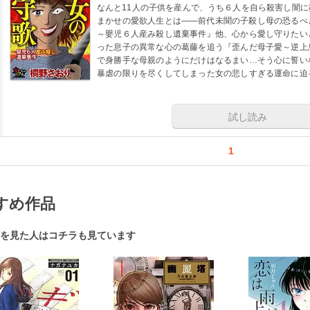
なんと11人の子供を産んで、うち６人を自ら殺害し闇
まかせの愛欲人生とは――前代未聞の子殺し母の恐るべ
～嬰児６人産み殺し遺棄事件』他、心から愛し守りたい
った息子の異常な心の葛藤を追う『歪んだ母子愛～逆上
で身勝手な母親のようにだけはなるまい…そう心に誓い
暴虐の限りを尽くしてしまった女の悲しすぎる運命に迫
件』など、驚愕の赤裸々事件ドラマ全５話！！
試し読み
1
すめ作品
を見た人はコチラも見ています