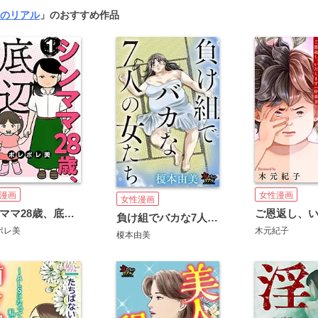
のリアル
」のおすすめ作品
漫画
女性漫画
女性漫画
シンママ28歳、底辺デビューしました
負け組でバカな7人の女たち
ポレ美
木元紀子
榎本由美