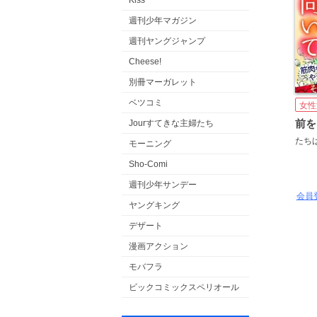
Kiss
週刊少年マガジン
週刊ヤングジャンプ
Cheese!
別冊マーガレット
ベツコミ
女性
Jourすてきな主婦たち
たち
モーニング
Sho-Comi
週刊少年サンデー
会員
ヤングキング
デザート
漫画アクション
モバフラ
ビックコミックスペリオール