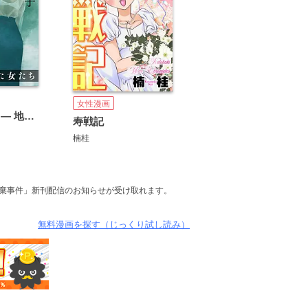
女性漫画
淫蕩ーミダラ― 地獄に堕ちた女たち
寿戦記
楠桂
棄事件」新刊配信のお知らせが受け取れます。
無料漫画を探す（じっくり試し読み）