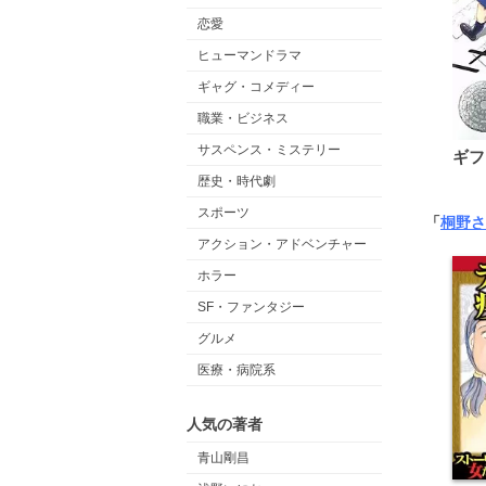
恋愛
ヒューマンドラマ
ギャグ・コメディー
職業・ビジネス
サスペンス・ミステリー
ギフ
歴史・時代劇
スポーツ
「
桐野さ
アクション・アドベンチャー
ホラー
SF・ファンタジー
グルメ
医療・病院系
人気の著者
青山剛昌