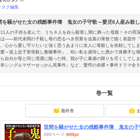
タグ編集
間を騒がせた女の残酷事件簿 鬼女の子守歌～嬰児6人産み殺し遺
と11人の子供を産んで、うち６人を自ら殺害し闇に葬った母親！その罪
とは――前代未聞の子殺し母の恐るべき所業を迫真の筆致で描く表題作
他、心から愛し守りたいと強く思うあまりに友人に母殺しを依頼してし
子愛～逆上息子実母殺し教唆事件』、幼い私を虐待した愚かで身勝手な
がら自分が母と同じ境遇に陥った時、我が子に暴虐の限りを尽くしてし
薄幸シングルマザーせっかん死事件』など、驚愕の赤裸々事件ドラマ全
巻一覧
最終巻
世間を騒がせた女の残酷事件簿 鬼女の子守
205ページ |
600pt