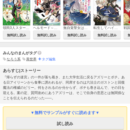
領民0人スタートの辺境領主様～青のディアスと蒼角の乙女～
ヘルモード～やり込み好きのゲーマーは廃設定の異世界で無双する～ はじまりの召喚士
無自覚聖女は今日も無意識に力を垂れ流す ～公爵家の落ちこぼれ令嬢、嫁ぎ先で幸せを掴み取る～
転生してハイエルフになりましたが、スローライフは120年で飽きました -Highelf with a long life-
戦
無料試し読み
無料試し読み
無料試し読み
無料試し読み
みんなのまんがタグ
なろう系
異世界
タグ編集
あらすじ|ストーリー
『帰らずの迷宮』の一件が落ち着き、また大学生活に戻るアズリーとポチ。あ
る日アイリーンから食事に誘われるが、同席するのは六法士のガストンと回復
魔法の権威のビリー。何をされるのか分からず、ポチも巻き込んで、その日を
迎える。案の定、質問攻めにあうアズリーは、そこで自身の意思とは無関係な
ことを伝えられるのだった――。
▼無料でサンプルがすぐに読めます▼
試し読み