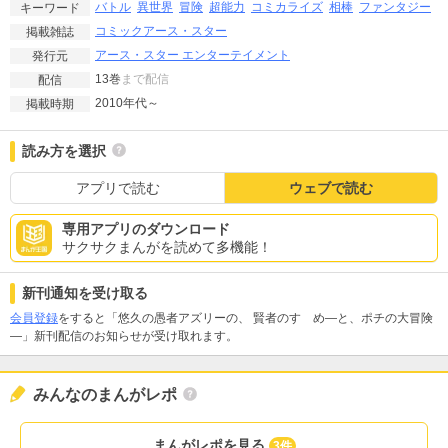
バトル
異世界
冒険
超能力
コミカライズ
相棒
ファンタジー
キーワード
コミックアース・スター
掲載雑誌
アース・スター エンターテイメント
発行元
13巻
まで配信
配信
2010年代～
掲載時期
読み方を選択
アプリで読む
ウェブで読む
専用アプリのダウンロード
サクサクまんがを読めて多機能！
新刊通知を受け取る
会員登録
をすると「悠久の愚者アズリーの、 賢者のすゝめ―と、ポチの大冒険
―」新刊配信のお知らせが受け取れます。
みんなのまんがレポ
まんがレポを見る
3件