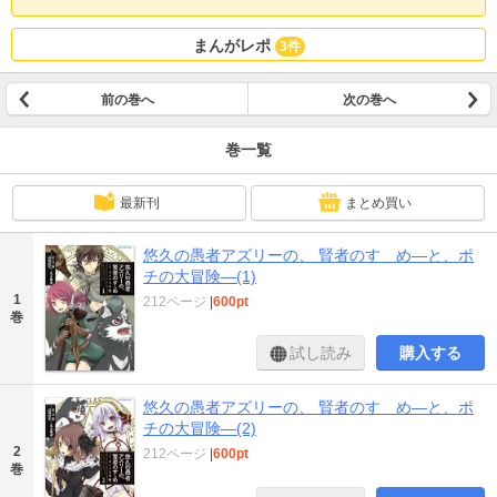
まんがレポ
3件
前の巻へ
次の巻へ
巻一覧
最新刊
まとめ買い
悠久の愚者アズリーの、 賢者のすゝめ―と、ポ
チの大冒険―(1)
1
212ページ
|
600pt
巻
試し読み
購入する
悠久の愚者アズリーの、 賢者のすゝめ―と、ポ
チの大冒険―(2)
2
212ページ
|
600pt
巻