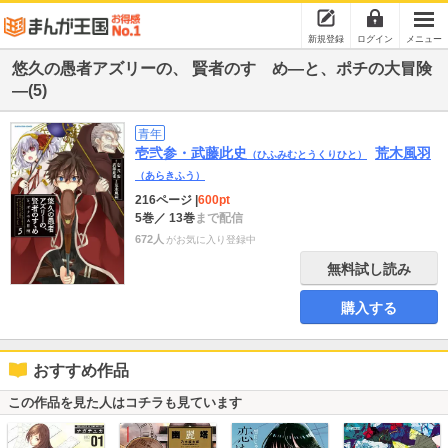
新規登録
ログイン
メニュー
悠久の愚者アズリーの、 賢者のすゝめ―と、ポチの大冒険
―(5)
青年
壱弐参・武藤此史
荒木風羽
（ひふみむとうくりひと）
（あらきふう）
216ページ
|
600pt
5巻
／ 13巻
まで配信
672人
がお気に入り登録中
無料試し読み
購入する
おすすめ作品
この作品を見た人はコチラも見ています