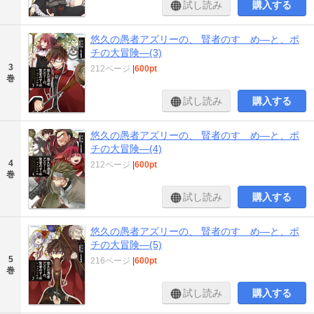
試し読み
購入する
悠久の愚者アズリーの、 賢者のすゝめ―と、ポ
チの大冒険―(3)
3
212ページ
|
600pt
巻
試し読み
購入する
悠久の愚者アズリーの、 賢者のすゝめ―と、ポ
チの大冒険―(4)
4
212ページ
|
600pt
巻
試し読み
購入する
悠久の愚者アズリーの、 賢者のすゝめ―と、ポ
チの大冒険―(5)
5
216ページ
|
600pt
巻
試し読み
購入する