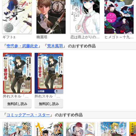
恋は雨上がりのように
ギフト±
幽麗塔
ヒメゴト～十九歳の制服～
「
壱弐参・武藤此史
」 「
荒木風羽
」 のおすすめ作品
外れスキル「影が薄い」を持つギルド職員が、実は伝説の暗殺者
外れスキル「影が薄い」を持つギルド職員が、実は伝説の暗殺者【分冊版】
無料試し読み
無料試し読み
「
コミックアース・スター
」 のおすすめ作品