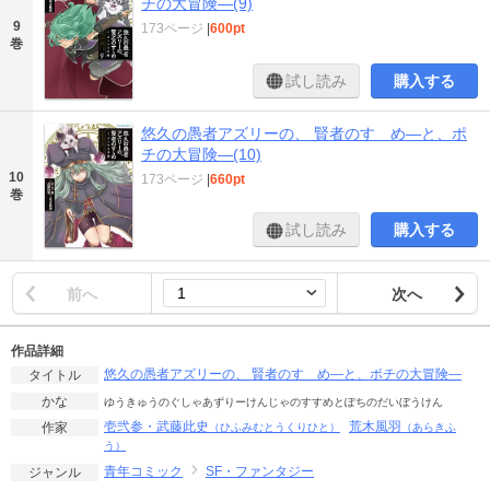
チの大冒険―(9)
9
173ページ
|
600pt
巻
試し読み
購入する
悠久の愚者アズリーの、 賢者のすゝめ―と、ポ
チの大冒険―(10)
10
173ページ
|
660pt
巻
試し読み
購入する
前へ
次へ
作品詳細
悠久の愚者アズリーの、 賢者のすゝめ―と、ポチの大冒険―
タイトル
かな
ゆうきゅうのぐしゃあずりーけんじゃのすすめとぽちのだいぼうけん
壱弐参・武藤此史
荒木風羽
作家
（ひふみむとうくりひと）
（あらきふ
う）
青年コミック
SF・ファンタジー
ジャンル