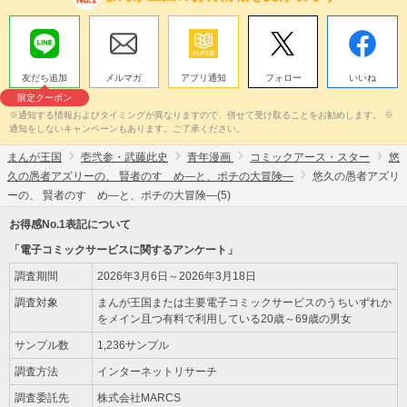
友だち追加
メルマガ
アプリ通知
フォロー
いいね
限定クーポン
※通知する情報およびタイミングが異なりますので、併せて受け取ることをお勧めします。 ※
通知をしないキャンペーンもあります。ご了承ください。
まんが王国
壱弐参・武藤此史
青年漫画
コミックアース・スター
悠
久の愚者アズリーの、 賢者のすゝめ―と、ポチの大冒険―
悠久の愚者アズリ
ーの、 賢者のすゝめ―と、ポチの大冒険―(5)
お得感No.1表記について
「電子コミックサービスに関するアンケート」
調査期間
2026年3月6日～2026年3月18日
調査対象
まんが王国または主要電子コミックサービスのうちいずれか
をメイン且つ有料で利用している20歳～69歳の男女
サンプル数
1,236サンプル
調査方法
インターネットリサーチ
調査委託先
株式会社MARCS