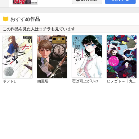
おすすめ作品
この作品を見た人はコチラも見ています
恋は雨上がりのように
ギフト±
幽麗塔
ヒメゴト～十九歳の制服～