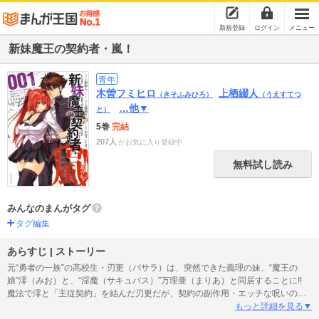
新規登録
ログイン
メニュー
新妹魔王の契約者・嵐！
青年
木曽フミヒロ
上栖綴人
（きそふみひろ）
（うえすてつ
…他▼
と）
5巻
完結
207人
がお気に入り登録中
無料試し読み
みんなのまんがタグ
タグ編集
あらすじ | ストーリー
元“勇者の一族”の高校生・刃更（バサラ）は、突然できた義理の妹、“魔王の
娘”澪（みお）と、“淫魔（サキュバス）”万理亜（まりあ）と同居することに!!
魔法で澪と「主従契約」を結んだ刃更だが、契約の副作用・エッチな呪いのせ
いで波乱の毎日!? 大人気ライトノベルを妖しく過激にコミカライズ!!
もっと詳細を見る▼