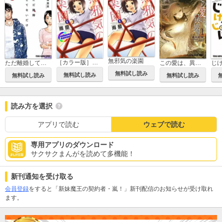
無邪気の楽園
［カラー版］無邪気の楽園
ただ離婚してないだけ
この愛は、異端。
無料試し読み
無料試し読み
無料試し読み
無料試し読み
読み方を選択
アプリで読む
ウェブで読む
専用アプリのダウンロード
サクサクまんがを読めて多機能！
新刊通知を受け取る
会員登録
をすると「新妹魔王の契約者・嵐！」新刊配信のお知らせが受け取れ
ます。