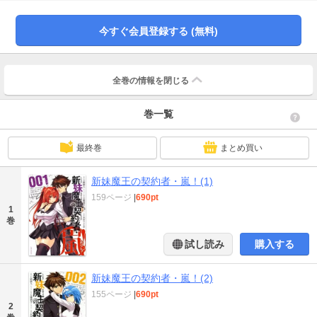
今すぐ会員登録する (無料)
全巻の情報を
閉じる
巻一覧
最終巻
まとめ買い
新妹魔王の契約者・嵐！(1)
159ページ
|
690pt
1
巻
試し読み
購入する
新妹魔王の契約者・嵐！(2)
155ページ
|
690pt
2