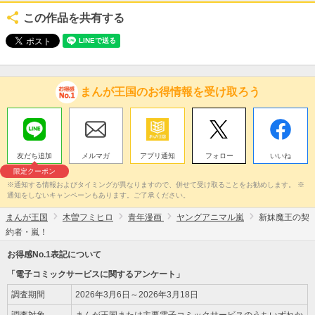
この作品を共有する
まんが王国のお得情報を受け取ろう
友だち追加
メルマガ
アプリ通知
フォロー
いいね
限定クーポン
※通知する情報およびタイミングが異なりますので、併せて受け取ることをお勧めします。 ※
通知をしないキャンペーンもあります。ご了承ください。
まんが王国
木曽フミヒロ
青年漫画
ヤングアニマル嵐
新妹魔王の契
約者・嵐！
お得感No.1表記について
「電子コミックサービスに関するアンケート」
調査期間
2026年3月6日～2026年3月18日
調査対象
まんが王国または主要電子コミックサービスのうちいずれか