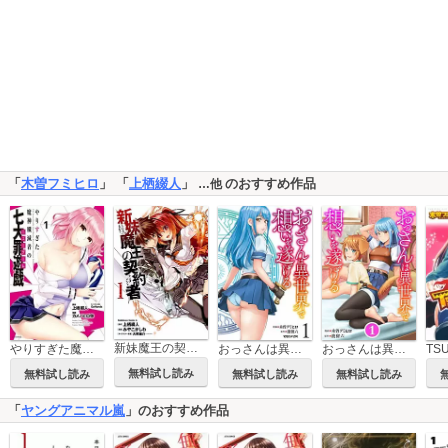
「
木曽フミヒロ
」 「
上栖綴人
」
のおすすめ作品
…他
新妹魔王の契約者
やりすぎた魔神殲滅者の七大罪遊戯
おっさんは異世界で想いを遂げる
おっさんは異世界で想いを遂げる【単話】
TS
無料試し読み
無料試し読み
無料試し読み
無料試し読み
「
ヤングアニマル嵐
」のおすすめ作品