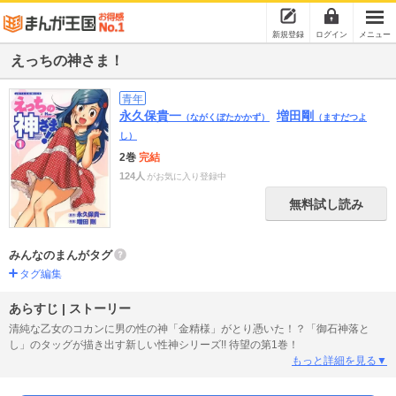
新規登録
ログイン
メニュー
えっちの神さま！
青年
永久保貴一
増田剛
（ながくぼたかかず）
（ますだつよ
し）
2巻
完結
124人
がお気に入り登録中
無料試し読み
みんなのまんがタグ
タグ編集
あらすじ | ストーリー
清純な乙女のコカンに男の性の神「金精様」がとり憑いた！？「御石神落と
し」のタッグが描き出す新しい性神シリーズ!! 待望の第1巻！
もっと詳細を見る▼