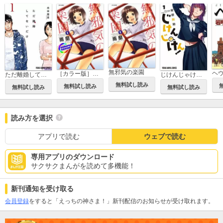
無邪気の楽園
ヘ
［カラー版］無邪気の楽園
ただ離婚してないだけ
じけんじゃけん！
無料試し読み
無料試し読み
無料試し読み
無料試し読み
読み方を選択
アプリで読む
ウェブで読む
専用アプリのダウンロード
サクサクまんがを読めて多機能！
新刊通知を受け取る
会員登録
をすると「えっちの神さま！」新刊配信のお知らせが受け取れます。