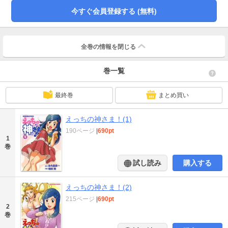
今すぐ会員登録する (無料)
全巻の情報を
閉じる
巻一覧
最終巻
まとめ買い
えっちの神さま！(1)
190ページ
|
690pt
1
巻
試し読み
購入する
えっちの神さま！(2)
215ページ
|
690pt
2
巻