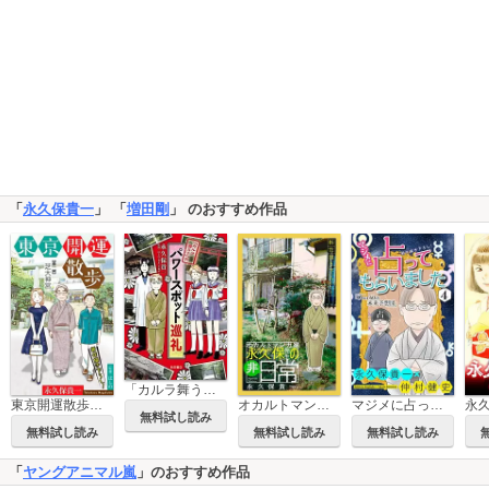
「
永久保貴一
」 「
増田剛
」 のおすすめ作品
「カルラ舞う！」式 パワースポット巡礼
東京開運散歩［1話売り］
オカルトマンガ家 永久保先生の“非”日常［1話売り］
マジメに占ってもらいました4 Over60の未来予想図［1話売り］
無料試し読み
無料試し読み
無料試し読み
無料試し読み
「
ヤングアニマル嵐
」のおすすめ作品