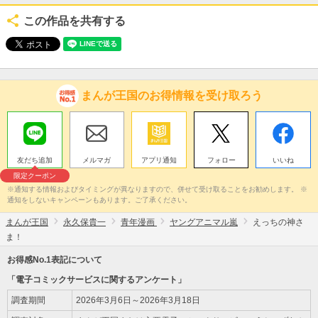
この作品を共有する
まんが王国のお得情報を受け取ろう
友だち追加
メルマガ
アプリ通知
フォロー
いいね
限定クーポン
※通知する情報およびタイミングが異なりますので、併せて受け取ることをお勧めします。 ※
通知をしないキャンペーンもあります。ご了承ください。
まんが王国
永久保貴一
青年漫画
ヤングアニマル嵐
えっちの神さ
ま！
お得感No.1表記について
「電子コミックサービスに関するアンケート」
調査期間
2026年3月6日～2026年3月18日