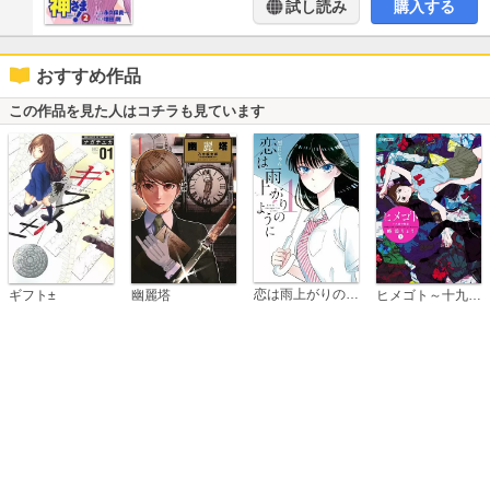
試し読み
購入する
おすすめ作品
この作品を見た人はコチラも見ています
恋は雨上がりのように
ギフト±
幽麗塔
ヒメゴト～十九歳の制服～