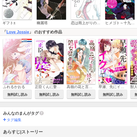
恋は雨上がりのように
ギフト±
幽麗塔
ヒメゴト～十九歳の制服～
「
Love Jossie
」 のおすすめ作品
ふれるかおる
正臣くんに娶られました。 Love Jossie
高嶺の花と言われ続けて処女歴更新中 Love Jossie
早瀬、先にイクッてよ～幼なじみとえっちな特訓～
無料試し読み
無料試し読み
無料試し読み
無料試し読み
みんなのまんがタグ
タグ編集
あらすじ|ストーリー