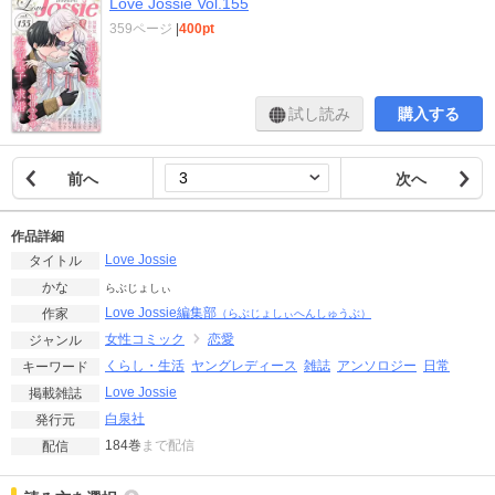
Love Jossie Vol.155
359ページ
|
400pt
試し読み
購入する
前へ
次へ
作品詳細
Love Jossie
タイトル
かな
らぶじょしぃ
Love Jossie編集部
作家
（らぶじょしぃへんしゅうぶ）
女性コミック
恋愛
ジャンル
くらし・生活
ヤングレディース
雑誌
アンソロジー
日常
キーワード
Love Jossie
掲載雑誌
白泉社
発行元
184巻
まで配信
配信