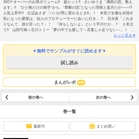
300Ｐオーバーのお得ボリューム!! 超ヒット!! さいゆうま「偶然の恋、教え
ます」!! “ひと晩だけの相手”から、“禁断の恋”となった理香と嘉月だが――!?
人気上昇中!! 丘辺あさぎ「パパが男に変わるときII」！ 本気で女優を目指す
気になった愛菜は、知人のプロデューサーに会いに行き…？ 石水真「これき
りなんて、誰が言った？」！ 『何もしないよ』という平川だが…？ ２本立
て!! 山田可南＋石川トミー「夢の中でも愛して～言葉じゃ足りない～」！ あ
ずさは、出会った外国人が気になってしまい…？ さらに大人気シリーズ、高
もっと見る▼
嶋サキ「黒天狗の婚礼～あやかしの旦那様に攫われて～」、紫ききょう「恋は
隠すに忍びない」と、超充実のラインナップ!! 雑誌丸ごとのご購読は単話売り
▼無料でサンプルがすぐに読めます▼
合計より５割以上お得です！
試し読み
まんがレポ
0件
前の巻へ
次の巻へ
巻一覧
最新刊
まとめ買い