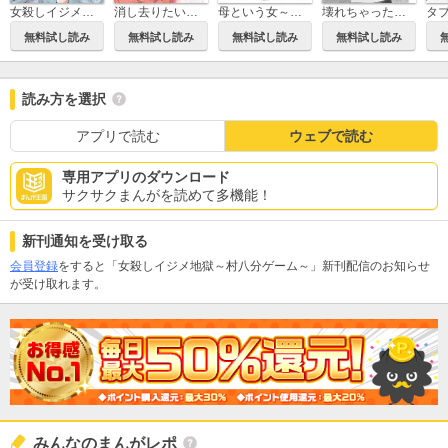
女殺しイジメ地獄～楽園崩壊～
消し去りたい過去～悦楽の代償～
母という女～けもの親～
壊れちゃった女たち～私、〇〇〇だったの！？～
無料試し読み
無料試し読み
無料試し読み
無料試し読み
読み方を選択
アプリで読む
ウェブで読む
専用アプリのダウンロード
サクサクまんがを読めて多機能！
新刊通知を受け取る
会員登録
をすると「女殺しイジメ地獄～村八分ゲーム～」新刊配信のお知らせ
が受け取れます。
みんなのまんがレポ