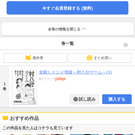
今すぐ会員登録する (無料)
全巻の情報を
閉じる
巻一覧
最終巻
まとめ買い
女殺しイジメ地獄～村八分ゲーム～(1)
42ページ
|
100pt
1
巻
試し読み
購入する
おすすめ作品
この作品を見た人はコチラも見ています