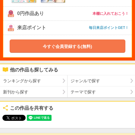
0円作品あり
本棚に入れておこう！
来店ポイント
毎日来店ポイントGET！
今すぐ会員登録する(無料)
他の作品も探してみる
ランキングから探す
ジャンルで探す
新刊から探す
テーマで探す
この作品を共有する