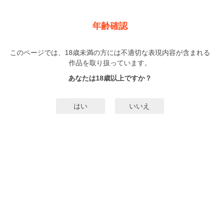
新規登録
ログイン
メニュー
年齢確認
巫子召喚～野獣王子の呪いを解くためにセックスします
【電子単行本版／限定特典まんが付き】
このページでは、18歳未満の方には不適切な表現内容が含まれる
作品を取り扱っています。
BL
なつはづき
（なつはづき）
あなたは18歳以上ですか？
1巻
完結
24人
がお気に入り登録中
はい
いいえ
無料試し読み
みんなのまんがタグ
タグ編集
あらすじ | ストーリー
「――聖なる巫子、その力を見せてみろ」「うそ…っこんなに大きいの入りま
せん…！」おひとよしの会社員・信は、子どもを助けて交通事故に遭ってしま
う。もうダメかも…と思った瞬間、半獣の王子・ディラールに抱きかかえられ