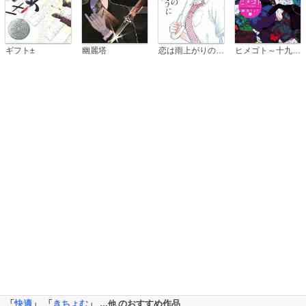
恋は雨上がりのように
ギフト±
幽麗塔
ヒメゴト～十九歳の制服～
「
快適
」 「
きちょむ
」
のおすすめ作品
…他