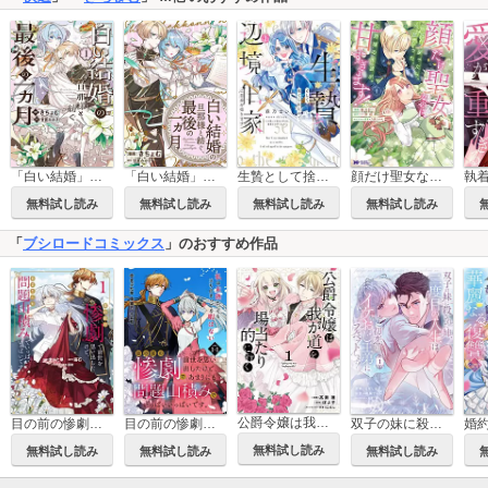
「白い結婚」の旦那様と紡ぐ、最後の一ヵ月
「白い結婚」の旦那様と紡ぐ、最後の一ヵ月 【連載版】
生贄として捨てられたので、辺境伯家に自分を売ります いつの間にか聖女と呼ばれ、溺愛されていました
顔だけ聖女なのに、死に戻ったら冷酷だった公爵様の本音が甘すぎます！(コミック)
無料試し読み
無料試し読み
無料試し読み
無料試し読み
「
ブシロードコミックス
」のおすすめ作品
公爵令嬢は我が道を場当たり的に行く
目の前の惨劇で前世を思い出したけど、あまりにも問題山積みでいっぱいいっぱいです。
目の前の惨劇で前世を思い出したけど、あまりにも問題山積みでいっぱいいっぱいです。 連載版
双子の妹に殺された姉、二度目の人生は初恋のイケおじ王弟にフルベットします！
無料試し読み
無料試し読み
無料試し読み
無料試し読み