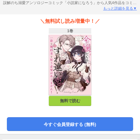
誤解のち溺愛アンソロジーコミック「小説家になろう」から人気4作品をコミカ
ライズ！カバーイラスト：快適01 お見合いの相手は、本当に私でお間違いあり
もっと詳細を見る▼
ませんか？漫画：きちょむ 原作：麻咲塔子02 王太子殿下の心変わり漫画：ゆ
ずもと 原作：鳴宮野々花03 隣にいてもいいですか？漫画：絹宮くより 原
＼無料試し読み増量中！／
作：岩上翠04 私の婚約者は異世界から来た聖女様にかかりきりですの漫画：春
乃まい 原作：一理。
1巻
無料で読む
今すぐ会員登録する (無料)