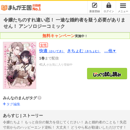
新規登録
ログイン
メニュー
令嬢たちのすれ違い恋！ 一途な婚約者を疑う必要がありま
せん！ アンソロジーコミック
無料キャンペーン
実施中！
女性
快適
きちょむ
…他▼
（かいてき）
（きちょむ）
1巻
まで配信
41人
がお気に入り登録中
みんなのまんがタグ
タグ編集
あらすじ | ストーリー
令嬢たちよ！ もっと自分の魅力を信じてください！ あと婚約者のことも！失恋
寸前からのハッピーエンド逆転！ 大丈夫！ どうやら私が勘違いしただけです！