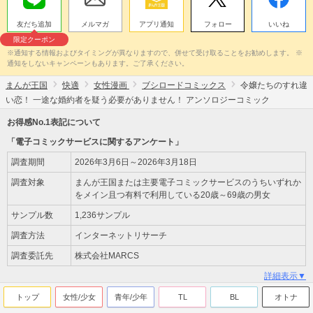
友だち追加
メルマガ
アプリ通知
フォロー
いいね
限定クーポン
※通知する情報およびタイミングが異なりますので、併せて受け取ることをお勧めします。 ※
通知をしないキャンペーンもあります。ご了承ください。
まんが王国
快適
女性漫画
ブシロードコミックス
令嬢たちのすれ違
い恋！ 一途な婚約者を疑う必要がありません！ アンソロジーコミック
お得感No.1表記について
「電子コミックサービスに関するアンケート」
調査期間
2026年3月6日～2026年3月18日
調査対象
まんが王国または主要電子コミックサービスのうちいずれか
をメイン且つ有料で利用している20歳～69歳の男女
サンプル数
1,236サンプル
調査方法
インターネットリサーチ
調査委託先
株式会社MARCS
詳細表示▼
トップ
女性/少女
青年/少年
TL
BL
オトナ