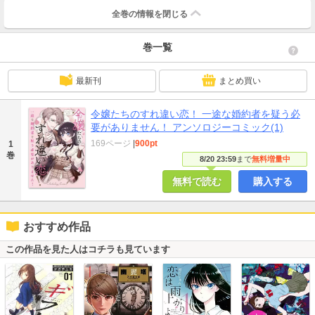
全巻の情報を
閉じる
巻一覧
最新刊
まとめ買い
令嬢たちのすれ違い恋！ 一途な婚約者を疑う必
要がありません！ アンソロジーコミック(1)
169ページ
|
900pt
1
巻
8/20 23:59
まで
無料増量中
無料で読む
購入する
おすすめ作品
この作品を見た人はコチラも見ています