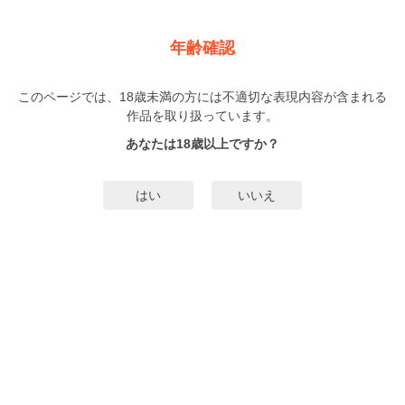
新規登録
ログイン
メニュー
年齢確認
BABY vol.84 雨特集
このページでは、18歳未満の方には不適切な表現内容が含まれる
BL
作品を取り扱っています。
アンソロジー
（あんそろじー）
あなたは18歳以上ですか？
はい
いいえ
みんなのまんがタグ
タグ編集
あらすじ | ストーリー
【Cover illustration】sio【最終回】宇二シカ『縄愛』第6話獅子丸（ししまる）
を失うことへの恐怖から、彼の気持ちを蔑ろにしてしまっていたことに気がつ
いた鳴海（なるみ）。そんな鳴海の謝罪を獅子丸は受け入れ、想いが通じ合っ
た２人はついに本当の意味で結ばれる。【連載】sio『マッスルバーに推しがい
もっと詳細を見る▼