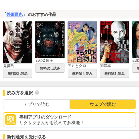
「
外薗昌也
」 のおすすめ作品
蟲姫2 蛭子
蟲
鬼畜島
アミとクロコの百物語
闇異本
無料試し読み
無料試し読み
無料試し読み
無料試し読み
読み方を選択
アプリで読む
ウェブで読む
専用アプリのダウンロード
サクサクまんがを読めて多機能！
新刊通知を受け取る