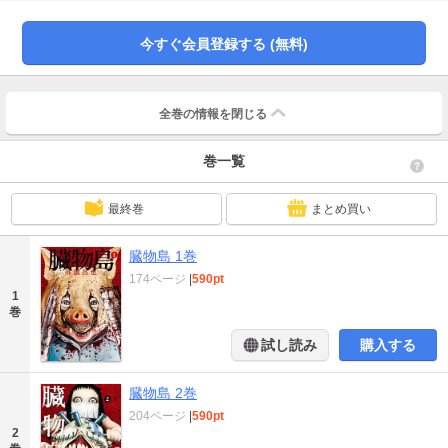
堕ちるのか……!?
今すぐ会員登録する (無料)
全巻の情報を
閉じる
巻一覧
最終巻
まとめ買い
臓物島 1巻
174ページ
|
590pt
1
巻
試し読み
購入する
臓物島 2巻
204ページ
|
590pt
2