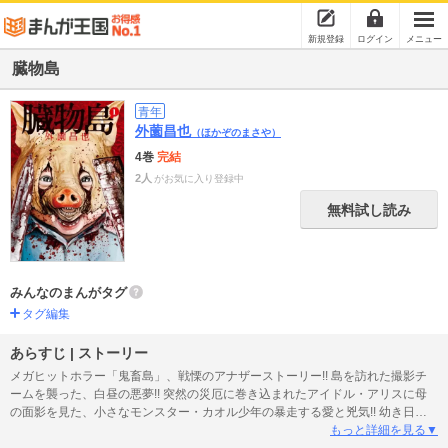
新規登録
ログイン
メニュー
臓物島
青年
外薗昌也
（ほかぞのまさや）
4巻
完結
2人
がお気に入り登録中
無料試し読み
みんなのまんがタグ
タグ編集
あらすじ | ストーリー
メガヒットホラー「鬼畜島」、戦慄のアナザーストーリー!! 島を訪れた撮影チ
ームを襲った、白昼の悪夢!! 突然の災厄に巻き込まれたアイドル・アリスに母
の面影を見た、小さなモンスター・カオル少年の暴走する愛と兇気!! 幼き日の
無邪気に怖い怪物姉弟相手に、逃げ場のない恐怖に呑み込まれ、天使は暗黒に
もっと詳細を見る▼