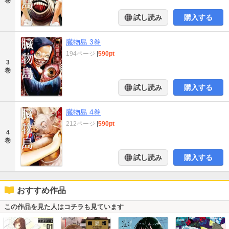
巻
試し読み
購入する
臓物島 3巻
194ページ
|
590pt
3
巻
試し読み
購入する
臓物島 4巻
212ページ
|
590pt
4
巻
試し読み
購入する
おすすめ作品
この作品を見た人はコチラも見ています