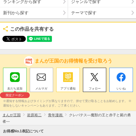
ランキングから探す
ジャンルで探す
新刊から探す
テーマで探す
この作品を共有する
まんが王国のお得情報を受け取ろう
友だち追加
メルマガ
アプリ通知
フォロー
いいね
限定クーポン
※通知する情報およびタイミングが異なりますので、併せて受け取ることをお勧めします。 ※
通知をしないキャンペーンもあります。ご了承ください。
まんが王国
岩原裕二
青年漫画
クレバテス―魔獣の王と赤子と屍の勇
者―
お得感No.1表記について