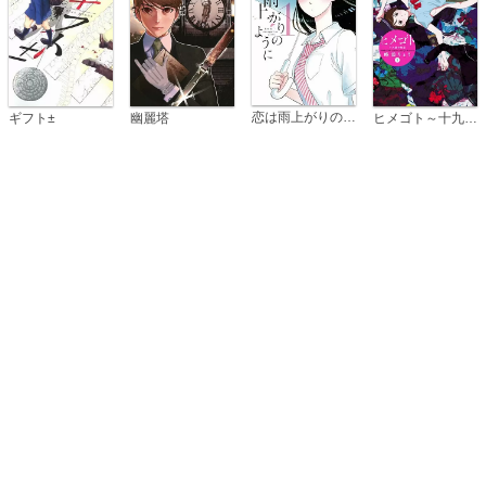
恋は雨上がりのように
ギフト±
幽麗塔
ヒメゴト～十九歳の制服～