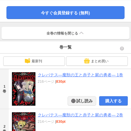
末世界の黙示録か、新時代の育児日誌か? 岩原裕二の本格ハイファンタジー、
開幕！
今すぐ会員登録する (無料)
全巻の情報を
閉じる
巻一覧
最新刊
まとめ買い
クレバテス―魔獣の王と赤子と屍の勇者― 1巻
216ページ
|
830pt
1
巻
試し読み
購入する
クレバテス―魔獣の王と赤子と屍の勇者― 2巻
214ページ
|
830pt
2