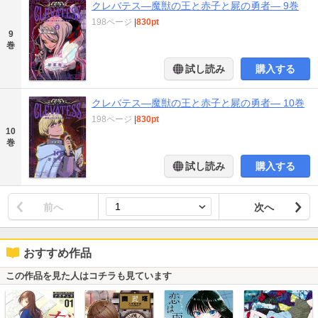
クレバテス―魔獣の王と赤子と屍の勇者― 9巻
198ページ
|
830pt
9
巻
試し読み
購入する
クレバテス―魔獣の王と赤子と屍の勇者― 10巻
198ページ
|
830pt
10
巻
試し読み
購入する
前へ
次へ
おすすめ作品
この作品を見た人はコチラも見ています