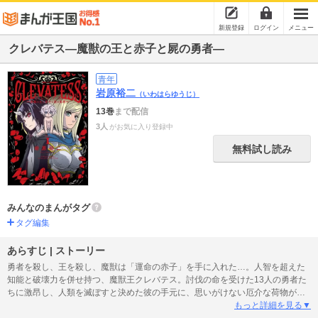
新規登録
ログイン
メニュー
クレバテス―魔獣の王と赤子と屍の勇者―
青年
岩原裕二
（いわはらゆうじ）
13巻
まで配信
3人
がお気に入り登録中
無料試し読み
みんなのまんがタグ
タグ編集
あらすじ | ストーリー
勇者を殺し、王を殺し、魔獣は「運命の赤子」を手に入れた…。人智を超えた
知能と破壊力を併せ持つ、魔獣王クレバテス。討伐の命を受けた13人の勇者た
ちに激昂し、人類を滅ぼすと決めた彼の手元に、思いがけない厄介な荷物が託
されてしまう。それは、生まれて間もない人間の赤子だった??。紡がれるは終
もっと詳細を見る▼