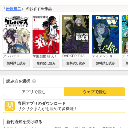
「
岩原裕二
」 のおすすめ作品
クレバテス―魔獣の王と赤子と屍の勇者―【フルカラー版】
DARKER THAN BLACK-漆黒の花-
ディメンション W
学園創世 猫天！
無料試し読み
無料試し読み
無料試し読み
無料試し読み
読み方を選択
アプリで読む
ウェブで読む
専用アプリのダウンロード
サクサクまんがを読めて多機能！
新刊通知を受け取る