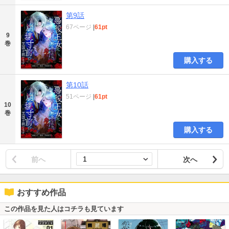
第9話
67ページ
|
61pt
9
巻
購入する
第10話
51ページ
|
61pt
10
巻
購入する
前へ
次へ
おすすめ作品
この作品を見た人はコチラも見ています