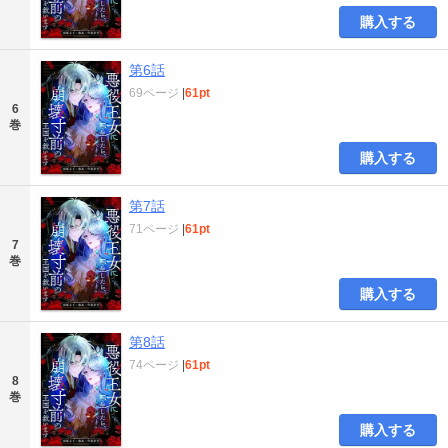
購入する
第6話
69ページ
|
61pt
6
巻
購入する
第7話
71ページ
|
61pt
7
巻
購入する
第8話
74ページ
|
61pt
8
巻
購入する