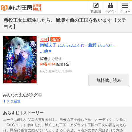
新規登録
ログイン
メニュー
悪役王女に転生したら、崩壊寸前の王国を救います【タテ
ヨミ】
女性
NEW
南城夫子
趙武
（なんちぇんふうず）
（ちょうぶ）
…他▼
67巻
まで配信
68巻 8/14
配信予定
4人
がお気に入り登録中
無料試し読み
みんなのまんがタグ
タグ編集
あらすじ | ストーリー
ユーラは厳しい父親の支配を脱し、自分の道を歩むため、オーディション番組
「Go Girls!」に参加した。滅亡した王国・アダラント王国の王女の役を与えら
れ、懸命に稽古に励んでいたが、ある日突然、何者かに突き飛ばされて意識を