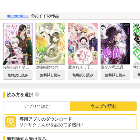
「
piccomics
」のおすすめ作品
政略結婚なのにどうして執着するのですか？
愛され末っ子は初めてで
誰かが私に憑依した
怪物公爵と契約公女
無料試し読み
無料試し読み
無料試し読み
無料試し読み
読み方を選択
アプリで読む
ウェブで読む
専用アプリのダウンロード
サクサクまんがを読めて多機能！
新刊通知を受け取る