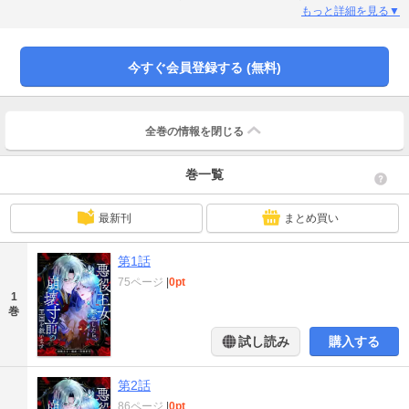
失ってしまう。 目覚めたとき、ユーラは台本の中の世界──アダラント王国の
もっと詳細を見る▼
王女であるユーラ・アダラントになっていた！ しかし、王女は極めて横暴な嫌
われ者だった。おまけに、王侯貴族は水面下でいがみ合い、民衆は支配階級へ
の反発を強めており、王国の基盤は不安定な状態だ。歴史では、王国は間もな
今すぐ会員登録する (無料)
く滅亡し、王女も無残に殺されることになっている。 この悲劇を回避しよう
と、ユーラは王国の改革へと乗り出すが…？※配信停止後、この話は閲覧不可
となります。
全巻の情報を
閉じる
巻一覧
最新刊
まとめ買い
第1話
75ページ
|
0pt
1
巻
試し読み
購入する
第2話
86ページ
|
0pt