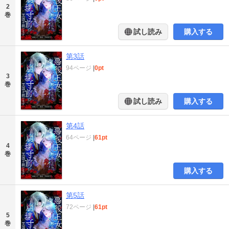
2
巻
試し読み
購入する
第3話
94ページ
|
0pt
3
巻
試し読み
購入する
第4話
64ページ
|
61pt
4
巻
購入する
第5話
72ページ
|
61pt
5
巻