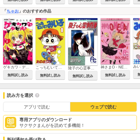
「
ちゃお
」のおすすめ作品
み
ゲキカワ・デビル
神さまO・NE・GA・I
こっちむいて！みい子
陵子の心霊事件簿
無料試し読み
無料試し読み
無料試し読み
無料試し読み
読み方を選択
アプリで読む
ウェブで読む
専用アプリのダウンロード
サクサクまんがを読めて多機能！
新刊通知を受け取る