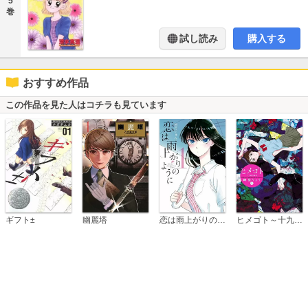
5
巻
試し読み
購入する
おすすめ作品
この作品を見た人はコチラも見ています
恋は雨上がりのように
ギフト±
幽麗塔
ヒメゴト～十九歳の制服～