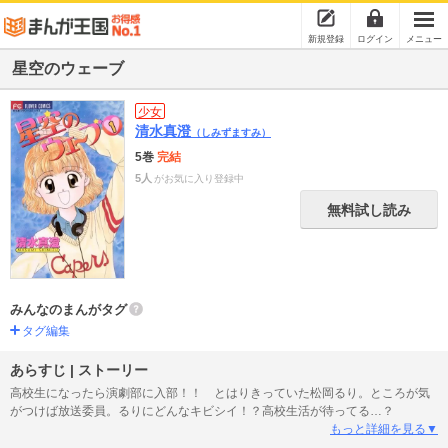
新規登録
ログイン
メニュー
星空のウェーブ
少女
清水真澄
（しみずますみ）
5巻
完結
5人
がお気に入り登録中
無料試し読み
みんなのまんがタグ
タグ編集
あらすじ | ストーリー
高校生になったら演劇部に入部！！ とはりきっていた松岡るり。ところが気
がつけば放送委員。るりにどんなキビシイ！？高校生活が待ってる…？
もっと詳細を見る▼