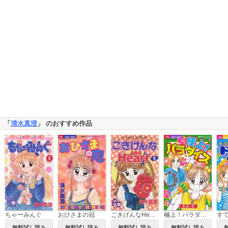
「
清水真澄
」 のおすすめ作品
ちゃーみんぐ
おひさまの冠
ごきげんなHeart（ハート）
極上！パラダイス
無料試し読み
無料試し読み
無料試し読み
無料試し読み