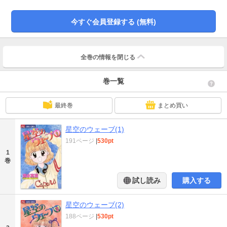
今すぐ会員登録する (無料)
全巻の情報を
閉じる
巻一覧
最終巻
まとめ買い
星空のウェーブ(1)
191ページ
|
530pt
1
巻
試し読み
購入する
星空のウェーブ(2)
188ページ
|
530pt