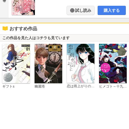
巻
試し読み
購入する
おすすめ作品
この作品を見た人はコチラも見ています
恋は雨上がりのように
ギフト±
幽麗塔
ヒメゴト～十九歳の制服～