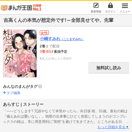
新規登録
ログイン
メニュー
吉高くんの本気が想定外です!～全部見せてや、先輩
女性
小嶋すみれ
（こじますみれ）
2巻
まで配信
3巻 8/14
配信予定
4人
がお気に入り登録中
無料試し読み
みんなのまんがタグ
タグ編集
あらすじ | ストーリー
「――どうします? 冗談やなくて本気やったら」向日坂 桜、31歳。座右の銘は
「備えあれば憂いなし」。咄嗟の出来事にひどく赤面してしまうのがコンプレ
ックスの桜は、常に用意周到に“突然”を避けて生きてきた。ところがある日、結
婚間近の彼氏にまさかの浮気発覚…! 浮気相手の挑発に赤面して動けなくなる桜
もっと詳細を見る▼