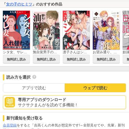
「
女の子のヒミツ
」のおすすめ作品
シタ女、サレ妻と入れ替わる～クズ夫に代理で復讐しまーす～
無自覚男子の蓼丸くんは油断ならない
凛子さんはシてみたい
お望み通り、婚約破棄いたします～死に戻り令嬢は隣国の皇太子に愛される～
無料試し読み
無料試し読み
無料試し読み
無料試し読み
読み方を選択
アプリで読む
ウェブで読む
専用アプリのダウンロード
サクサクまんがを読めて多機能！
新刊通知を受け取る
会員登録
をすると「吉高くんの本気が想定外です!～全部見せてや、先輩」新刊