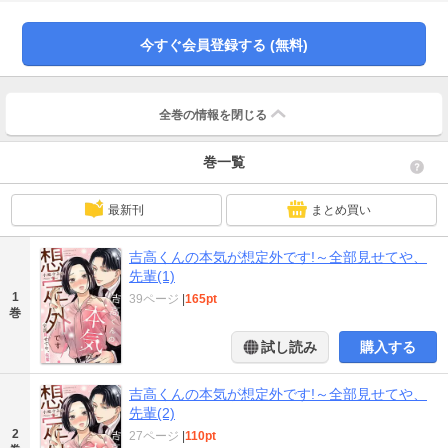
に、手を差し伸べたのは――同じ部署の掴めない後輩・吉高だった。「もっと
よく見せて。この顔、知ってるん俺だけやんな?」赤くなった頬を覗き込む吉高
に、いつもの冗談だと高を括る桜。けれど――彼の瞳は、どこか本気で…? 突
今すぐ会員登録する (無料)
然が怖いバリキャリ女子×飄々と迫る後輩男子の想定外オフィスラブ!
全巻の情報を
閉じる
巻一覧
最新刊
まとめ買い
吉高くんの本気が想定外です!～全部見せてや、
先輩(1)
1
39ページ
|
165pt
巻
試し読み
購入する
吉高くんの本気が想定外です!～全部見せてや、
先輩(2)
2
27ページ
|
110pt