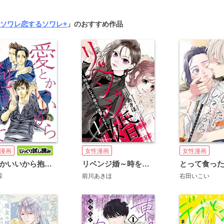
ソワレ
恋するソワレ+
」のおすすめ作品
漫画
女性漫画
女性漫画
愛とかいいから抱きしめて
リベンジ婚～時を戻して不倫夫に復讐します～
涼
前川あきほ
右田いこい