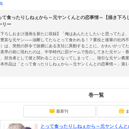
集
って食ったりしねぇから～元ヤンくんとの恋事情～【描き下ろし
ーリー
き下ろしおまけ漫画を新たに収録】「俺はあんたとしたいと思ってたよ
験豊富な元ヤン――油断してたらとって食われる！？重役と後輩の社内
や）は、突然の辞令で故郷にある支社に異動することに。かわいがって
た美早の前に現れたのは、中学時代に罰ゲームで告白してきた元ヤン・香
し、担当者として彼と関わることになってしまって…。強引な元ヤン農業
【本作品は「とって食ったりしねぇから～元ヤンくんとの恋事情～」第1
ワレ＋】
巻一覧
最新刊
とって食ったりしねぇから～元ヤンくんと