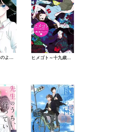
恋は雨上がりのように
ヒメゴト～十九歳の制服～