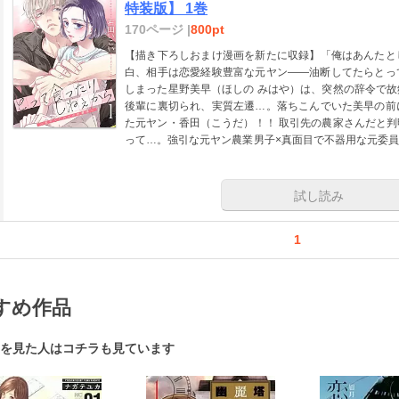
特装版】 1巻
170ページ |
800pt
【描き下ろしおまけ漫画を新たに収録】「俺はあんたと
白、相手は恋愛経験豊富な元ヤン――油断してたらとっ
しまった星野美早（ほしの みはや）は、突然の辞令で
後輩に裏切られ、実質左遷…。落ちこんでいた美早の前
た元ヤン・香田（こうだ）！！ 取引先の農家さんだと
って…。強引な元ヤン農業男子×真面目で不器用な元委
ぇから～元ヤンくんとの恋事情～」第1～5巻を収録した
試し読み
1
すめ作品
を見た人はコチラも見ています