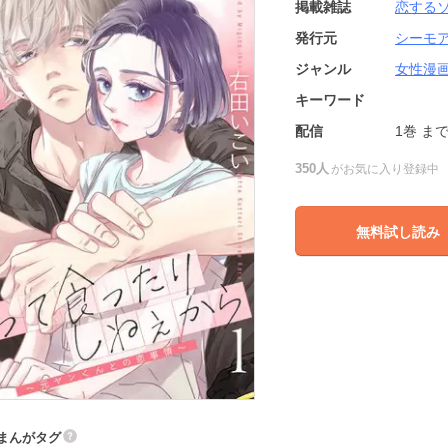
掲載雑誌
恋する
発行元
シーモ
ジャンル
女性漫
キーワード
配信
1巻
ま
350人
がお気に入り登録中
無料試し読み
まんがタグ