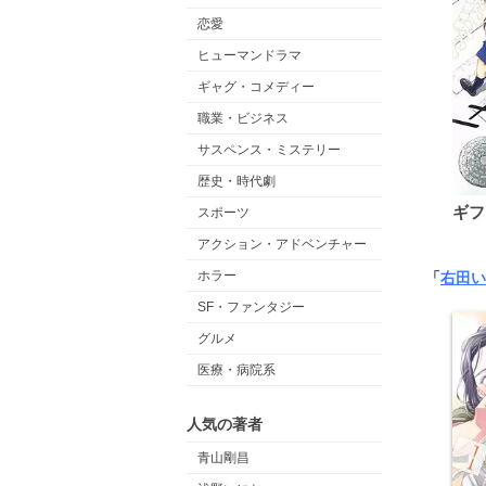
恋愛
ヒューマンドラマ
ギャグ・コメディー
職業・ビジネス
サスペンス・ミステリー
歴史・時代劇
ギフ
スポーツ
アクション・アドベンチャー
ホラー
「
右田い
SF・ファンタジー
グルメ
医療・病院系
人気の著者
青山剛昌