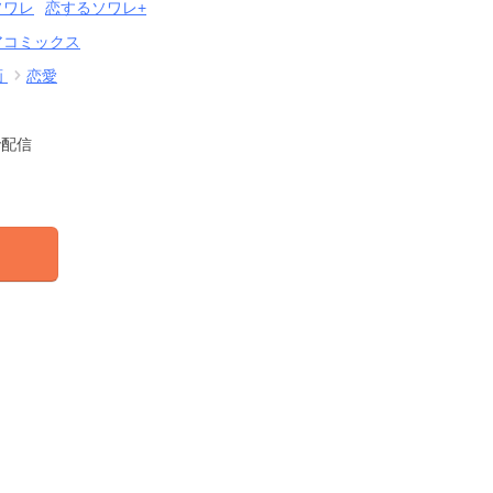
ソワレ
恋するソワレ+
アコミックス
画
恋愛
で配信