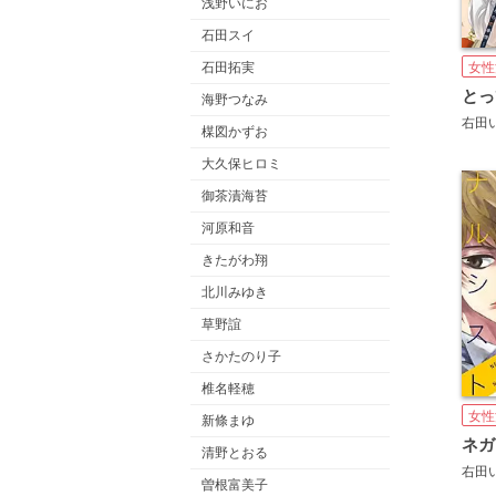
浅野いにお
石田スイ
女性
石田拓実
海野つなみ
右田
楳図かずお
大久保ヒロミ
御茶漬海苔
河原和音
きたがわ翔
北川みゆき
草野誼
さかたのり子
椎名軽穂
女性
新條まゆ
清野とおる
右田
曽根富美子