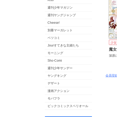
Kiss
週刊少年マガジン
週刊ヤングジャンプ
Cheese!
別冊マーガレット
ベツコミ
少女
Jourすてきな主婦たち
モーニング
深原
Sho-Comi
週刊少年サンデー
会員登
ヤングキング
デザート
漫画アクション
モバフラ
ビックコミックスペリオール