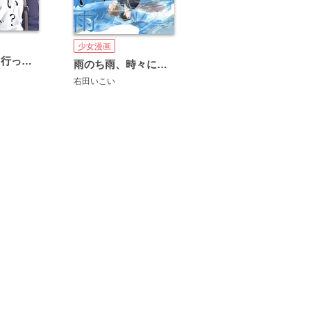
少女漫画
先生のうち、行っていい？ダメでもいくけど。
雨のち雨、時々にわか雨
右田いこい