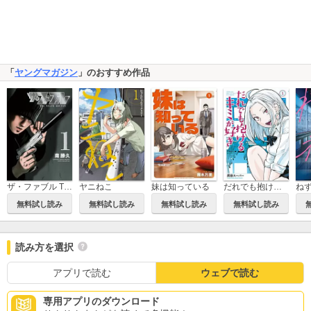
「
ヤングマガジン
」のおすすめ作品
ザ・ファブル The third secret
ヤニねこ
妹は知っている
だれでも抱けるキミが好き
ね
無料試し読み
無料試し読み
無料試し読み
無料試し読み
読み方を選択
アプリで読む
ウェブで読む
専用アプリのダウンロード