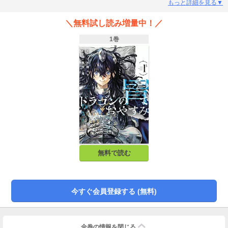
ゴンに遭遇。国のため応戦するも、日々の激務の疲れがたたり、無惨にも食べ
もっと詳細を見る▼
られてしまった……。気が付くとそこはドラゴンの胃の中。そこでの出会いが
彼女の人生を変える……！？日常に疲れたアナタに贈る、夢と癒しの”胃の中”フ
＼無料試し読み増量中！／
ァンタジー！！
1巻
無料で読む
今すぐ会員登録する (無料)
全巻の情報を
閉じる