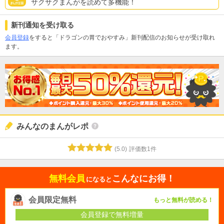
サクサクまんがを読めて多機能！
新刊通知を受け取る
会員登録
をすると「ドラゴンの胃でおやすみ」新刊配信のお知らせが受け取れ
ます。
みんなのまんがレポ
(
5.0
)
評価数
1
件
無料会員
こんなにお得！
になると
会員限定無料
もっと無料が読める！
会員登録で無料増量