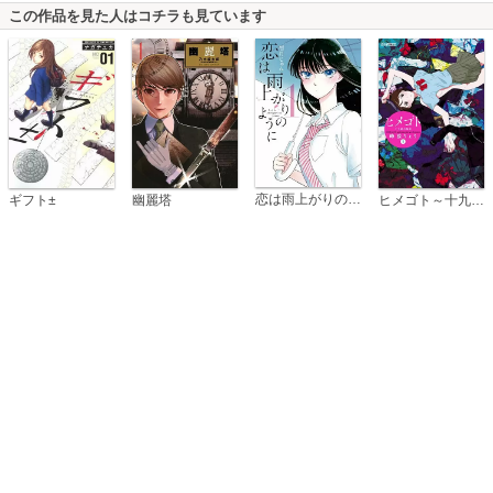
この作品を見た人はコチラも見ています
恋は雨上がりのように
ギフト±
幽麗塔
ヒメゴト～十九歳の制服～