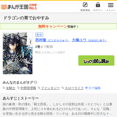
新規登録
ログイン
メニュー
ドラゴンの胃でおやすみ
無料キャンペーン
実施中！
青年
西村隆
大橋ユウ
（にしむらりゅう）
（おおはしゆう）
2巻
まで配信
80人
がお気に入り登録中
みんなのまんがタグ
女騎士
中間管理職
ファンタジー
スローライフ
タグ編集
あらすじ | ストーリー
国の象徴・民の憧れ「騎士団長」。しかしその役割は外面（そとづら）とは裏
腹の中間管理職で、上司にコキ使われるだけのものであった。そんな「厄職」
を背負い生きる誇り高き女騎士団長・リンナは、ある日の職務中に巨大なドラ