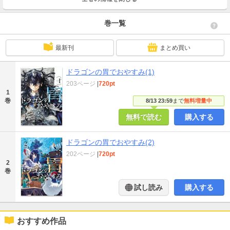
巻一覧
最新刊
まとめ買い
ドラゴンの胃でおやすみ(1)
203ページ
|
720pt
1
巻
8/13 23:59
まで
無料増量中
無料で読む
購入する
ドラゴンの胃でおやすみ(2)
202ページ
|
720pt
2
巻
試し読み
購入する
おすすめ作品