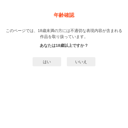
新規登録
ログイン
メニュー
年齢確認
こじらせ山瀬はわからせたい【コミックス版（電子限定
16P有償小冊子付）】
このページでは、18歳未満の方には不適切な表現内容が含まれる
無料キャンペーン
実施中！
作品を取り扱っています。
BL
あなたは18歳以上ですか？
入日マロ
（いりひまろ）
1巻
完結
はい
いいえ
295人
がお気に入り登録中
みんなのまんがタグ
スピンオフ
タグ編集
あらすじ | ストーリー
同期の田上から毎度勝負を挑まれる営業トップの山瀬。ウザ絡みされながらも
いつもクールにあしらう。そんな二人のやりとりは、会社では日常風景と化し