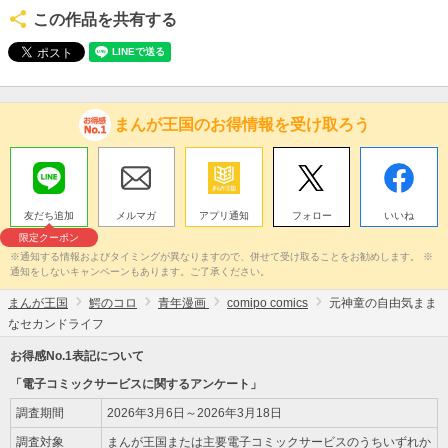
この作品を共有する
まんが王国のお得情報を受け取ろう
友だち追加
メルマガ
アプリ通知
フォロー
いいね
限定クーポン
※通知する情報およびタイミングが異なりますので、併せて受け取ることをお勧めします。 ※
通知をしないキャンペーンもあります。ご了承ください。
まんが王国
鰐のコロ
青年漫画
comipo comics
元神童の自由気まま
なセカンドライフ
お得感No.1表記について
「電子コミックサービスに関するアンケート」
調査期間
2026年3月6日～2026年3月18日
調査対象
まんが王国または主要電子コミックサービスのうちいずれか