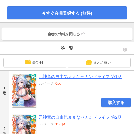
今すぐ会員登録する (無料)
全巻の情報を
閉じる
巻一覧
最新刊
まとめ買い
元神童の自由気ままなセカンドライフ 第1話
35ページ
|
0pt
1
巻
購入する
元神童の自由気ままなセカンドライフ 第2話
35ページ
|
150pt
2
巻