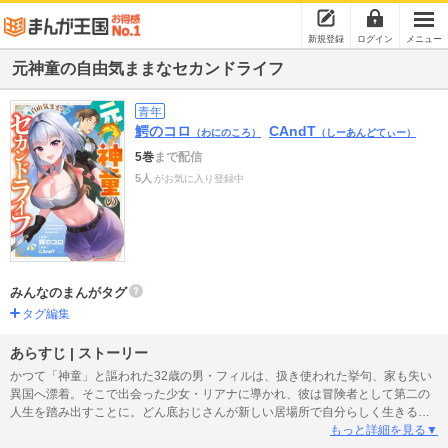
新規登録
ログイン
メニュー
元神童の自由気ままなセカンドライフ
青年
鰐のコロ
CAndT
（わにのころ）
（しーあんどてぃー）
5巻
まで配信
5人
がお気に入り登録中
みんなのまんがタグ
タグ編集
あらすじ | ストーリー
かつて「神童」と謳われた32歳の男・フィルは、扱き使われた挙句、家も失い
異国へ漂着。そこで出会った少女・リアナに導かれ、彼は冒険者として第二の
人生を踏み出すことに。どん底おじさんが新しい居場所で自分らしく生きる、
冒険ファンタジー、堂々開幕！
もっと詳細を見る▼