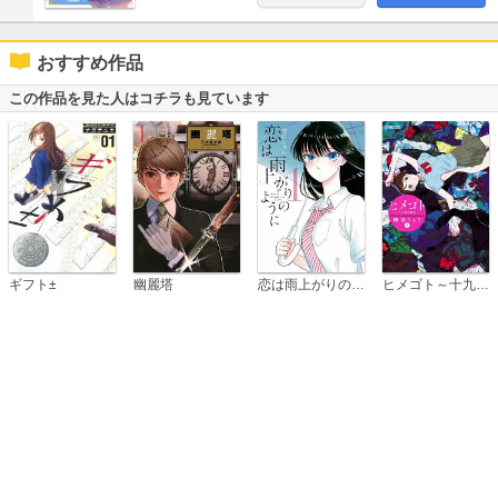
おすすめ作品
この作品を見た人はコチラも見ています
恋は雨上がりのように
ギフト±
幽麗塔
ヒメゴト～十九歳の制服～