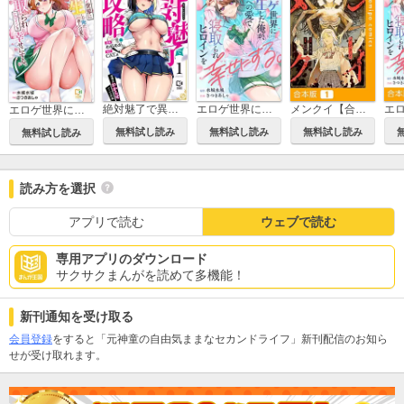
絶対魅了で異世界攻略！～高慢女わからせハーレム計画～【電子単行本】
エロゲ世界に転生した俺が、推しへの愛で寝取られヒロインを幸せにする。
メンクイ【合本版】
エロゲ世界に転生した俺が、推しへの愛で寝取られヒロインを幸せにする。【電子単行本】
無料試し読み
無料試し読み
無料試し読み
無料試し読み
読み方を選択
アプリで読む
ウェブで読む
専用アプリのダウンロード
サクサクまんがを読めて多機能！
新刊通知を受け取る
会員登録
をすると「元神童の自由気ままなセカンドライフ」新刊配信のお知ら
せが受け取れます。