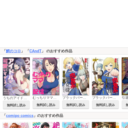
「
鰐のコロ
」 「
CAndT
」 のおすすめ作品
むっちりママのナイショ配信？
ブラックパーティーを追放されたボクは、『肉食系』な聖女様と背徳的な行為をしています。
ブラックパーティーを追放されたボクは、『肉食系』な聖女様と背徳的な行為をしています。【電子単行本版】
うちのアイドルが可愛いすぎる！ アンソロジーコミック
無料試し読み
無料試し読み
無料試し読み
無料試し読み
「
comipo comics
」のおすすめ作品