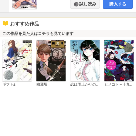
試し読み
購入する
おすすめ作品
この作品を見た人はコチラも見ています
恋は雨上がりのように
ギフト±
幽麗塔
ヒメゴト～十九歳の制服～