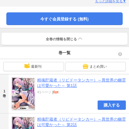
タジー、開幕！
もっと詳細を見る▼
今すぐ会員登録する (無料)
全巻の情報を
閉じる
巻一覧
最新刊
まとめ買い
精魂貯蔵者（リビドータンカー）～異世界の幽霊
は可愛かった～ 第1話
1
41ページ
|
0pt
巻
購入する
精魂貯蔵者（リビドータンカー）～異世界の幽霊
は可愛かった～ 第2話