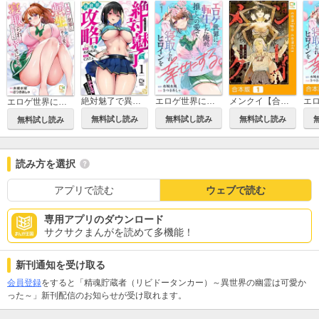
絶対魅了で異世界攻略！～高慢女わからせハーレム計画～【電子単行本】
エロゲ世界に転生した俺が、推しへの愛で寝取られヒロインを幸せにする。
メンクイ【合本版】
エロゲ世界に転生した俺が、推しへの愛で寝取られヒロインを幸せにする。【電子単行本】
無料試し読み
無料試し読み
無料試し読み
無料試し読み
読み方を選択
アプリで読む
ウェブで読む
専用アプリのダウンロード
サクサクまんがを読めて多機能！
新刊通知を受け取る
会員登録
をすると「精魂貯蔵者（リビドータンカー）～異世界の幽霊は可愛か
った～」新刊配信のお知らせが受け取れます。