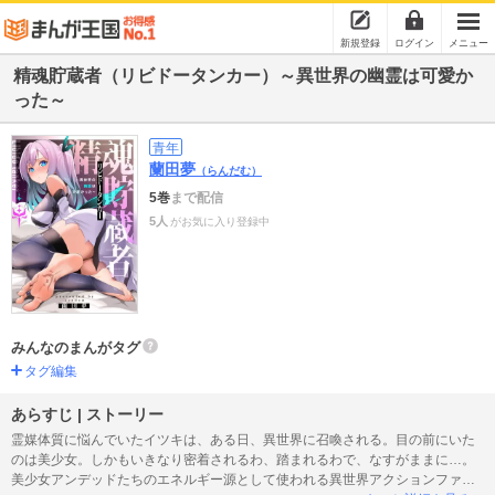
新規登録
ログイン
メニュー
精魂貯蔵者（リビドータンカー）～異世界の幽霊は可愛か
った～
青年
蘭田夢
（らんだむ）
5巻
まで配信
5人
がお気に入り登録中
みんなのまんがタグ
タグ編集
あらすじ | ストーリー
霊媒体質に悩んでいたイツキは、ある日、異世界に召喚される。目の前にいた
のは美少女。しかもいきなり密着されるわ、踏まれるわで、なすがままに…。
美少女アンデッドたちのエネルギー源として使われる異世界アクションファン