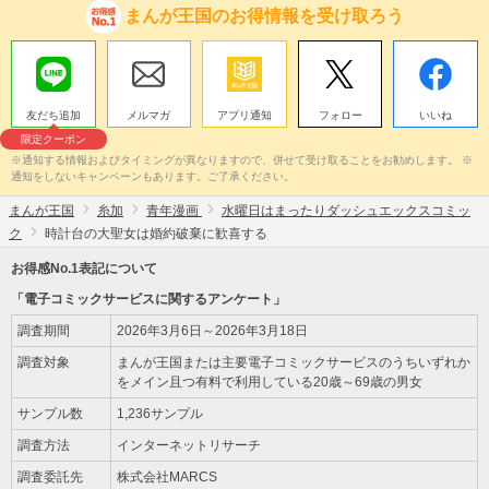
まんが王国のお得情報を受け取ろう
友だち追加
メルマガ
アプリ通知
フォロー
いいね
限定クーポン
※通知する情報およびタイミングが異なりますので、併せて受け取ることをお勧めします。 ※
通知をしないキャンペーンもあります。ご了承ください。
まんが王国
糸加
青年漫画
水曜日はまったりダッシュエックスコミッ
ク
時計台の大聖女は婚約破棄に歓喜する
お得感No.1表記について
「電子コミックサービスに関するアンケート」
調査期間
2026年3月6日～2026年3月18日
調査対象
まんが王国または主要電子コミックサービスのうちいずれか
をメイン且つ有料で利用している20歳～69歳の男女
サンプル数
1,236サンプル
調査方法
インターネットリサーチ
調査委託先
株式会社MARCS