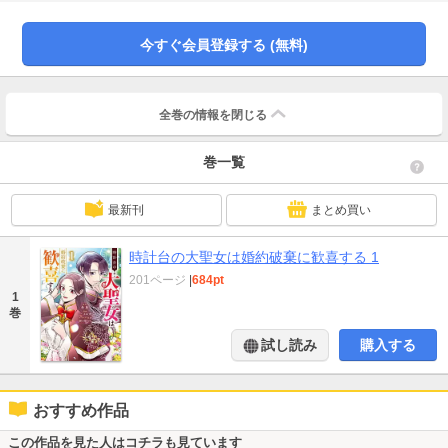
補になってしまう。さらに、学園で悪名高い第一王子・デレックとの婚約まで
決まり、危機的状況に追い込まれる。婚約を解消させる唯一の条件は、18歳ま
でに大聖女として才能を開花させることだった。大聖女・バーシアのもとで修
今すぐ会員登録する (無料)
行の日々を送るが、ヴェロニカに降りかかる試練は困難なものばかり。それで
も諦めず、誠実で前向きに励むヴェロニカの姿を遠くから見守っていたエドゼ
ルはある想いが芽生えて… 運命の秒針が動き出す、ファンタジー×ロマンスス
トーリー、ここに開幕――！
全巻の情報を
閉じる
巻一覧
最新刊
まとめ買い
時計台の大聖女は婚約破棄に歓喜する 1
201ページ
|
684pt
1
巻
試し読み
購入する
おすすめ作品
この作品を見た人はコチラも見ています