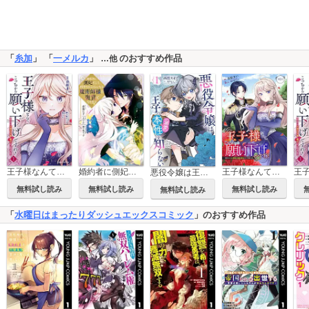
「
糸加
」 「
一メルカ
」
のおすすめ作品
…他
王子様なんて、こっちから願い下げですわ！～追放された元悪役令嬢、魔法の力で見返します～【単行本】
婚約者に側妃として利用されるくらいなら魔術師様の褒賞となります
王子様なんて、こっちから願い下げですわ！～追放された元悪役令嬢、魔法の力で見返します～
悪役令嬢は王子の本性（溺愛）を知らない
無料試し読み
無料試し読み
無料試し読み
無料試し読み
「
水曜日はまったりダッシュエックスコミック
」のおすすめ作品