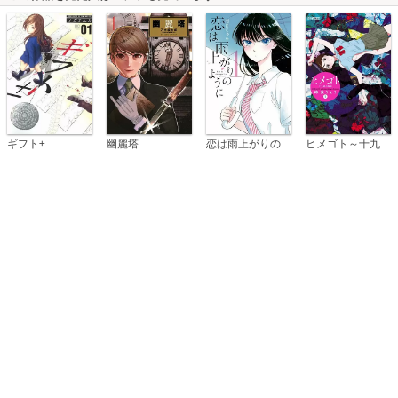
恋は雨上がりのように
ギフト±
幽麗塔
ヒメゴト～十九歳の制服～