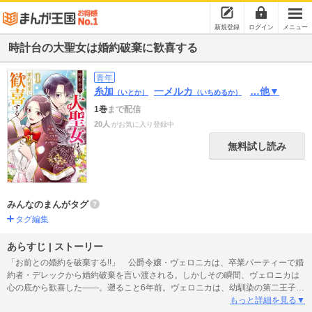
新規登録
ログイン
メニュー
時計台の大聖女は婚約破棄に歓喜する
青年
糸加
一メルカ
…他▼
（いとか）
（いちめるか）
1巻
まで配信
20人
がお気に入り登録中
無料試し読み
みんなのまんがタグ
タグ編集
あらすじ | ストーリー
「お前との婚約を破棄する!!」 公爵令嬢・ヴェロニカは、卒業パーティーで婚
約者・デレックから婚約破棄を言い渡される。しかしその瞬間、ヴェロニカは
心の底から歓喜した――。遡ること6年前。ヴェロニカは、幼馴染の第二王子・
エドゼルと王国で崇められている大時計台を訪れ、ひょんなことから大聖女候
もっと詳細を見る▼