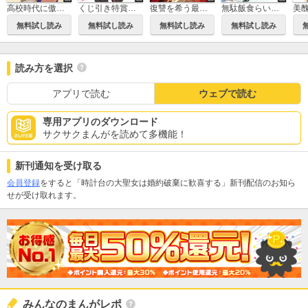
高校時代に傲慢だった女王様との同棲生活は意外と居心地が悪くない
くじ引き特賞：無双ハーレム権
復讐を希う最強勇者は、闇の力で殲滅無双する
無駄飯食らい認定されたので愛想をつかし、帝国に移って出世する ～王国の偉い人にはそれが分からんのです～
無料試し読み
無料試し読み
無料試し読み
無料試し読み
読み方を選択
アプリで読む
ウェブで読む
専用アプリのダウンロード
サクサクまんがを読めて多機能！
新刊通知を受け取る
会員登録
をすると「時計台の大聖女は婚約破棄に歓喜する」新刊配信のお知ら
せが受け取れます。
みんなのまんがレポ