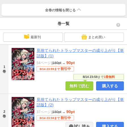
全巻の情報を
閉じる
巻一覧
最新刊
まとめ買い
見捨てられたトラップマスターの成り上がり【単
話版】(1)
90pt
54ページ
|
180pt
→
1
割引中
8/14 23:59まで
巻
8/14 23:59
まで
1冊無料
無料で読む
購入する
見捨てられたトラップマスターの成り上がり【単
話版】(2)
90pt
2
37ページ
|
180pt
→
巻
割引中
8/14 23:59まで
試し読み
購入する