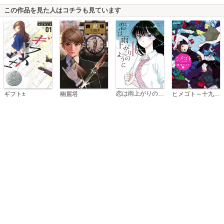
この作品を見た人はコチラも見ています
恋は雨上がりのように
ギフト±
幽麗塔
ヒメゴト～十九歳の制服～