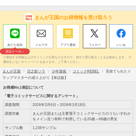
まんが王国のお得情報を受け取ろう
友だち追加
メルマガ
アプリ通知
フォロー
いいね
限定クーポン
※通知する情報およびタイミングが異なりますので、併せて受け取ることをお勧めします。 ※
通知をしないキャンペーンもあります。ご了承ください。
まんが王国
日之影ソラ
少年漫画
コミックREBEL
見捨てられたト
ラップマスターの成り上がり【単話版】
お得感No.1表記について
「電子コミックサービスに関するアンケート」
調査期間
2026年3月6日～2026年3月18日
調査対象
まんが王国または主要電子コミックサービスのうちいずれか
をメイン且つ有料で利用している20歳～69歳の男女
サンプル数
1,236サンプル