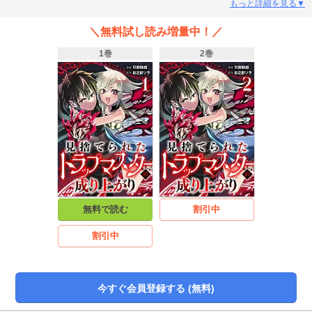
はダンジョン深層へ突き落とされてしまう。死を覚悟したその先で出会ったの
もっと詳細を見る▼
は、結晶に封印された魔王・アルエル。理不尽な世界の真実を知ったカゲロウ
は彼女と契約し、眠っていた力を覚醒させる。制限だらけだった罠スキルは解
＼無料試し読み増量中！／
き放たれ、無限に張り巡らせる最強のトラップへと進化していく──。見捨てら
れた＜はずれ職＞が理不尽に抗う、成り上がり最強無双ファンタジー！！
1巻
2巻
無料で読む
割引中
割引中
今すぐ会員登録する (無料)