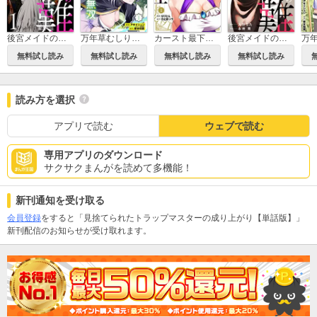
後宮メイドの災難～人使いの荒い宮廷書記官と推理する～【電子単行本版】
万年草むしりと蔑まれているEランク冒険者、実は世界最強の”植物魔術”で無双する
カースト最下位男子の異世界下剋上
後宮メイドの災難～人使いの荒い宮廷書記官と推理する～
無料試し読み
無料試し読み
無料試し読み
無料試し読み
読み方を選択
アプリで読む
ウェブで読む
専用アプリのダウンロード
サクサクまんがを読めて多機能！
新刊通知を受け取る
会員登録
をすると「見捨てられたトラップマスターの成り上がり【単話版】」
新刊配信のお知らせが受け取れます。