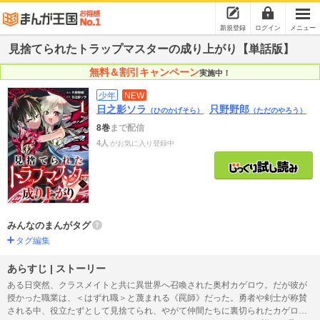
新規登録
ログイン
メニュー
見捨てられたトラップマスターの成り上がり【単話版】
無料＆割引キャンペーン
実施中！
少年
NEW
日之影ソラ
只野野郎
（ひのかげそら）
（ただのやろう）
8巻
まで配信
4人
がお気に入り登録中
みんなのまんがタグ
タグ編集
あらすじ | ストーリー
ある日突然、クラスメイトと共に異世界へ召喚された奥村カゲロウ。だが彼が
授かった職業は、＜はずれ職＞と蔑まれる《罠師》だった。勇者や剣士が称賛
される中、役立たずとして見捨てられ、やがて仲間たちに裏切られたカゲロウ