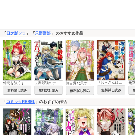
「
日之影ソラ
」 「
只野野郎
」 のおすすめ作品
『おっさんは荷物でも持ってろよ』と新人に舐められてるけど、実は最強の剣豪です
仲間を強くするため支援に徹していた中年冒険者、追放され自分だけの最強ギルドを作る ～【シェアリング】スキルでステータスは思いのまま！ 恩恵に気づいたってもう遅い！～
世界最強のデバフ請負人 ～仲間のデバフを肩代わりしていたら、いつの間にか無敵の肉体が完成していました～
無自覚な天才魔導具師はのんびり暮らしたい(コミック)
無料試し読み
無料試し読み
無料試し読み
無料試し読み
「
コミックREBEL
」のおすすめ作品