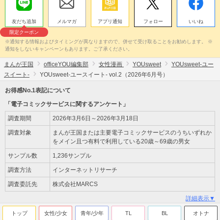
友だち追加
メルマガ
アプリ通知
フォロー
いいね
限定クーポン
※通知する情報およびタイミングが異なりますので、併せて受け取ることをお勧めします。 ※
通知をしないキャンペーンもあります。ご了承ください。
まんが王国
officeYOU編集部
女性漫画
YOUsweet
YOUsweet-ユー
スイート-
YOUsweet-ユースイート- vol.2（2026年6月号）
お得感No.1表記について
「電子コミックサービスに関するアンケート」
調査期間
2026年3月6日～2026年3月18日
調査対象
まんが王国または主要電子コミックサービスのうちいずれか
をメイン且つ有料で利用している20歳～69歳の男女
サンプル数
1,236サンプル
調査方法
インターネットリサーチ
調査委託先
株式会社MARCS
詳細表示▼
トップ
女性/少女
青年/少年
TL
BL
オトナ