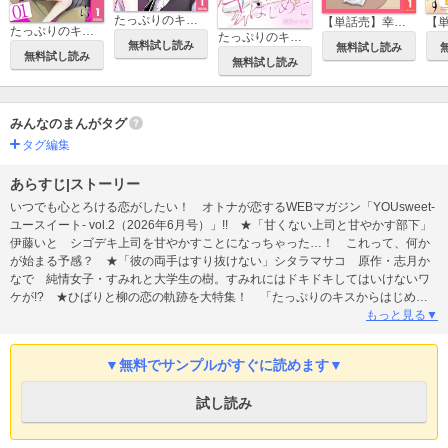
たっぷりのキスからはじめて 単行本版
【単話売】幸せはどの先に
たっぷりのキスからはじめて
たっぷりのキスからはじめて【タテヨミ】
無料試し読み
無料試し読み
無料試し読み
無料試し読み
みんなのまんがタグ
タグ編集
あらすじ|ストーリー
いつでも心とろける恋がしたい！ オトナが恋するWEBマガジン「YOUsweet-
ユースイート- vol.2（2026年6月号）」!! ★「甘くない上司と甘やかす部下」
伊藤いと シゴデキ上司を甘やかすことになっちゃった…！ これって、何か
が始まる予感？ ★「彼の両手はすり抜けない」シタラマサコ 原作・志月か
なで 純情女子・すみれと大学生の樹。すみれにはドキドキしてはいけないワ
ケが!? ★ひばりと柳の恋の軌跡を大特集！ 「たっぷりのキスからはじめて
Special pages」梨花チマキ ★〈新連載！〉「さよなら、私のセキスタント」
もっと見る▼
上村秀子 時は昭和、動乱の時代。3人の男女が時の流れに翻弄されて―。
★〈新連載！〉「埼玉住みの私は、辺境伯を攻略したい！」湊ユウキ 冴えな
▼無料でサンプルがすぐに読めます▼
い私・長谷川律子（45）が、転生したらヒロインに!!?? ★「幸せはどの先
に」人間まお 仕事と恋、どっちが大切？ ハートフル読み切り！ ※収録作
試し読み
品「たっぷりのキスからはじめて Special pages」は、特集記事ページです。
「幸せはどの先に」は、配信中の「【単話売】幸せはどの先に」全3巻と同エピ
ソードです。