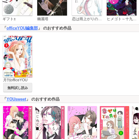
恋は雨上がりのように
ギフト±
幽麗塔
ヒメゴト～十九歳の制服～
「
officeYOU編集部
」 のおすすめ作品
月刊officeYOU
無料試し読み
「
YOUsweet
」 のおすすめ作品