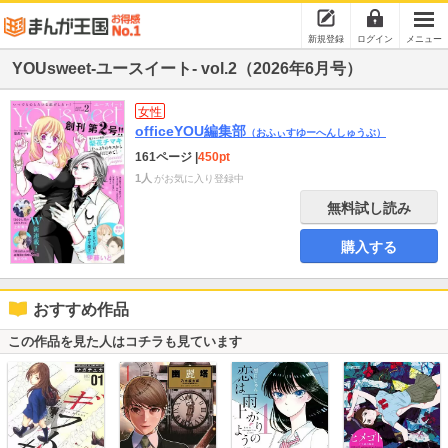
新規登録
ログイン
メニュー
YOUsweet-ユースイート- vol.2（2026年6月号）
女性
officeYOU編集部
（おふぃすゆーへんしゅうぶ）
161ページ
|
450pt
1人
がお気に入り登録中
無料試し読み
購入する
おすすめ作品
この作品を見た人はコチラも見ています