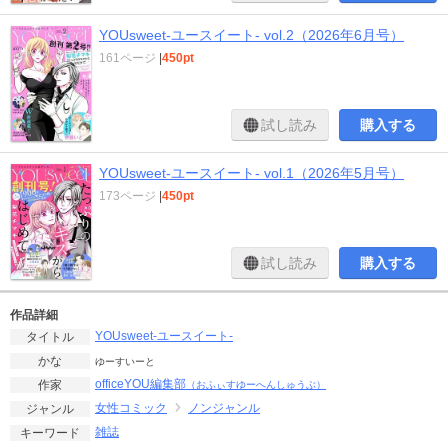
YOUsweet-ユースイート- vol.2（2026年6月号）
161ページ
|
450pt
試し読み
購入する
YOUsweet-ユースイート- vol.1（2026年5月号）
173ページ
|
450pt
試し読み
購入する
作品詳細
YOUsweet-ユースイート-
タイトル
かな
ゆーすいーと
officeYOU編集部
作家
（おふぃすゆーへんしゅうぶ）
女性コミック
ノンジャンル
ジャンル
雑誌
キーワード