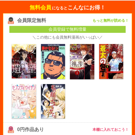
無料会員
こんなにお得！
になると
会員限定無料
もっと無料が読める！
会員登録で無料増量
＼この他にも会員無料漫画がいっぱい／
0円作品あり
本棚に入れておこう！