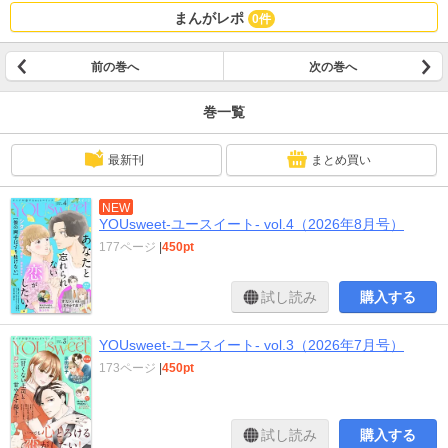
まんがレポ
0件
前の巻へ
次の巻へ
巻一覧
最新刊
まとめ買い
NEW
YOUsweet-ユースイート- vol.4（2026年8月号）
177ページ
|
450pt
試し読み
購入する
YOUsweet-ユースイート- vol.3（2026年7月号）
173ページ
|
450pt
試し読み
購入する