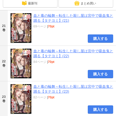
最新刊
まとめ買い
血と毒の輪舞～転生した殺し屋は宮中で吸血鬼と
踊る【タテヨミ】(21)
21
69ページ
|
70pt
巻
購入する
血と毒の輪舞～転生した殺し屋は宮中で吸血鬼と
踊る【タテヨミ】(22)
22
84ページ
|
70pt
巻
購入する
血と毒の輪舞～転生した殺し屋は宮中で吸血鬼と
踊る【タテヨミ】(23)
23
82ページ
|
70pt
巻
購入する