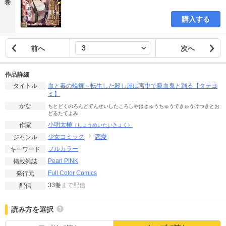
巻
購入する
前へ
次へ
作品詳細
血と毒の輪舞～転生した殺し屋は宮中で吸血鬼と踊る【タテヨ
タイトル
ミ】
かな
ちとどくのろんどてんせいしたころしやはきゅうちゅうできゅうけつきとお
どるたてよみ
小明太極
作家
（しょうめいたいきょく）
少女コミック
恋愛
ジャンル
フルカラー
キーワード
Pearl PINK
掲載雑誌
Full Color Comics
発行元
33巻
まで配信
配信
読み方を選択