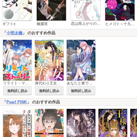
恋は雨上がりのように
ギフト±
幽麗塔
ヒメゴト～十九歳の制服～
「
小明太極
」 のおすすめ作品
リライト・マイ・ストーリー～わたしのママはお星さま【タテヨミ】
身代わり王女と黄金の暴君～異世界転移した先はバビロンでした！？～【タテヨミ】
あなたと奏でるカプリッチオ【タテヨミ】
無料試し読み
無料試し読み
無料試し読み
「
Pearl PINK
」 のおすすめ作品