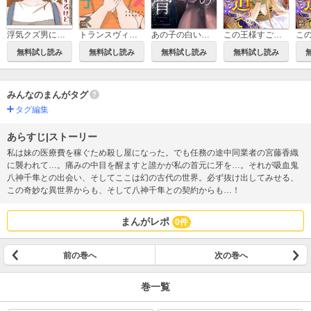
浮気クズ男に復讐するけど手伝ってくれますか？【タテヨミ】
あの子の白い骨【タテヨミ】
この王様すごい迫ってくるんですけど!?～古代エジプトに転生した私～
トランスヴィーナス～訳アリ女神に出会った私【タテヨミ】
無料試し読み
無料試し読み
無料試し読み
無料試し読み
みんなのまんがタグ
タグ編集
あらすじ|ストーリー
私は妹の医療費を稼ぐため殺し屋になった。でも任務の途中同業者の宮藤香織
に襲われて…。痛みの中目を醒ますと誰かが私の首元に牙を…。それが吸血鬼
八神千隼との出会い、そしてここは幻の古代の世界。必ず抜け出してみせる、
この奇妙な異世界からも、そして八神千隼との契約からも…！
まんがレポ
0件
前の巻へ
次の巻へ
巻一覧