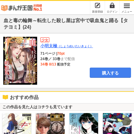
新規登録
ログイン
メニュー
血と毒の輪舞～転生した殺し屋は宮中で吸血鬼と踊る【タ
テヨミ】(24)
少女
小明太極
（しょうめいたいきょく）
71ページ
|
70pt
24巻
／ 33巻
まで配信
34巻 8/13
配信予定
購入する
おすすめ作品
この作品を見た人はコチラも見ています