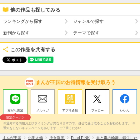
他の作品も探してみる
ランキングから探す
ジャンルで探す
新刊から探す
テーマで探す
この作品を共有する
まんが王国のお得情報を受け取ろう
友だち追加
メルマガ
アプリ通知
フォロー
いいね
限定クーポン
※通知する情報およびタイミングが異なりますので、併せて受け取ることをお勧めします。 ※
通知をしないキャンペーンもあります。ご了承ください。
まんが王国
小明太極
少女漫画
Pearl PINK
血と毒の輪舞～転生した