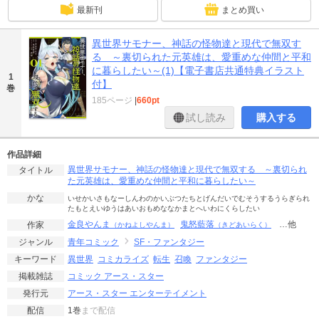
最新刊
まとめ買い
異世界サモナー、神話の怪物達と現代で無双す
る ～裏切られた元英雄は、愛重めな仲間と平和
に暮らしたい～(1)【電子書店共通特典イラスト
1
付】
巻
185ページ
|
660pt
試し読み
購入する
作品詳細
異世界サモナー、神話の怪物達と現代で無双する ～裏切られ
タイトル
た元英雄は、愛重めな仲間と平和に暮らしたい～
かな
いせかいさもなーしんわのかいぶつたちとげんだいでむそうするうらぎられ
たもとえいゆうはあいおもめななかまとへいわにくらしたい
金良やんま
鬼怒藍落
…他
作家
（かねよしやんま）
（きどあいらく）
青年コミック
SF・ファンタジー
ジャンル
異世界
コミカライズ
転生
召喚
ファンタジー
キーワード
コミック アース・スター
掲載雑誌
アース・スター エンターテイメント
発行元
1巻
まで配信
配信