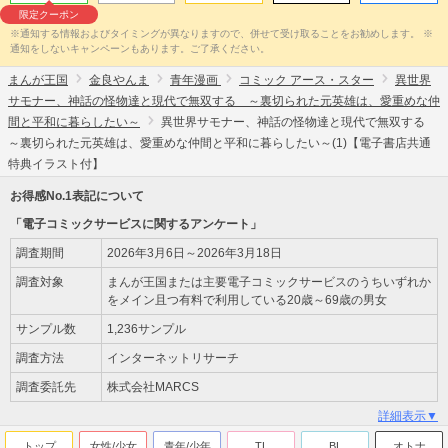
限定クーポン
※通知する情報およびタイミングが異なりますので、併せて受け取ることをお勧めします。 ※
通知をしないキャンペーンもあります。ご了承ください。
まんが王国
金良やんま
青年漫画
コミック アース・スター
異世界
サモナー、神話の怪物達と現代で無双する ～裏切られた元英雄は、愛重めな仲
間と平和に暮らしたい～
異世界サモナー、神話の怪物達と現代で無双する
～裏切られた元英雄は、愛重めな仲間と平和に暮らしたい～(1)【電子書店共通
特典イラスト付】
お得感No.1表記について
「電子コミックサービスに関するアンケート」
調査期間
2026年3月6日～2026年3月18日
調査対象
まんが王国または主要電子コミックサービスのうちいずれか
をメイン且つ有料で利用している20歳～69歳の男女
サンプル数
1,236サンプル
調査方法
インターネットリサーチ
調査委託先
株式会社MARCS
詳細表示▼
トップ
女性/少女
青年/少年
TL
BL
オトナ