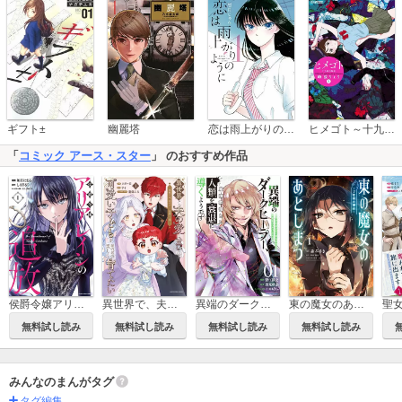
恋は雨上がりのように
ギフト±
幽麗塔
ヒメゴト～十九歳の制服～
「
コミック アース・スター
」 のおすすめ作品
侯爵令嬢アリアレインの追放 the Banishment of Lady Arialaine
異世界で、夫の愛は重いけど可愛い子どもをほのぼの楽しく育てたい ～悪役王女、幸せルート目指します～
異端のダークヒーラー、魔国幹部として人類を衰退に導くようです ～ただ心穏やかに利益と知識を追求したいだけなのに～
東の魔女のあとしまつ ～７年後の運命～
無料試し読み
無料試し読み
無料試し読み
無料試し読み
みんなのまんがタグ
タグ編集