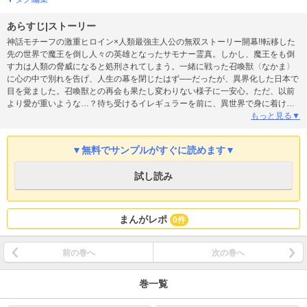
あらすじ|ストーリー
神話モチーフの激重ヒロイン×人類最強主人公の無双ストーリー開幕!!転移した
先の世界で魔王を倒し人々の英雄となったサモナー霊真。しかし、魔王をも倒
す力は人類の脅威になると処刑されてしまう。一緒に戦った召喚獣〈なかま〉
に心の中で別れを告げ、人生の幕を閉じたはず──だったが、異界化した日本で
目を覚ました。召喚獣との再会も果たし変わりない様子に一安心。ただ、以前
より愛が重いような…？待ち受けるイレギュラーを前に、異世界で身に着けた
規格外の能力で、仲間を友を守り抜け！
もっと見る▼
▼無料でサンプルがすぐに読めます▼
試し読み
まんがレポ
0件
前の巻へ
次の巻へ
巻一覧