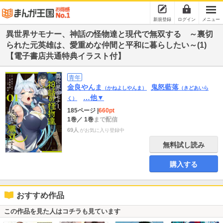
新規登録
ログイン
メニュー
異世界サモナー、神話の怪物達と現代で無双する ～裏切
られた元英雄は、愛重めな仲間と平和に暮らしたい～(1)
【電子書店共通特典イラスト付】
青年
金良やんま
鬼怒藍落
（かねよしやんま）
（きどあいら
…他▼
く）
185ページ
|
660pt
1巻
／ 1巻
まで配信
69人
がお気に入り登録中
無料試し読み
購入する
おすすめ作品
この作品を見た人はコチラも見ています