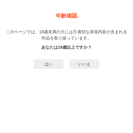
新規登録
ログイン
メニュー
年齢確認
花降る運命
このページでは、18歳未満の方には不適切な表現内容が含まれる
BL
NEW
作品を取り扱っています。
doji
（どじ）
5巻
まで配信
あなたは18歳以上ですか？
100人
がお気に入り登録中
無料試し読み
はい
いいえ
みんなのまんがタグ
オメガバース
タグ編集
あらすじ | ストーリー
「今からだって番になれんだろ」追いかける年下アルファ×逃げるシングルオメ
ガ、ハートフル＆ドラマティックな子育てオメガバースシングルの音は、息子
の朱音を育てながら働くホテルマン。音はフェロモンが微弱でアルファに気づ
かれないオメガだが、かつて唯一オメガだと見抜き関係を持ったアルファ・シ
もっと詳細を見る▼